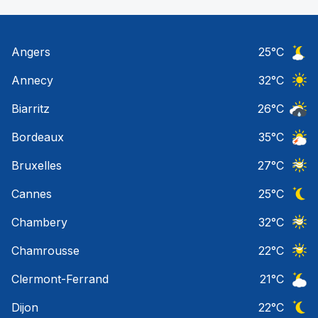
Angers
25
°C
Ciel 
Annecy
32
°C
Ciel 
Biarritz
26
°C
Risqu
Bordeaux
35
°C
Orage
Bruxelles
27
°C
Ciel 
Cannes
25
°C
Ciel 
Chambery
32
°C
Ciel 
Chamrousse
22
°C
Ciel 
Clermont-Ferrand
21
°C
Ciel 
Dijon
22
°C