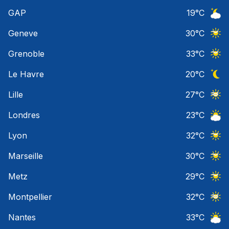
Ciel 
GAP
19
°C
Ciel 
Geneve
30
°C
Ciel 
Grenoble
33
°C
Ciel 
Le Havre
20
°C
Ciel 
Lille
27
°C
Ciel 
Londres
23
°C
Ciel 
Lyon
32
°C
Ciel 
Marseille
30
°C
Ciel 
Metz
29
°C
Ciel 
Montpellier
32
°C
Ciel 
Nantes
33
°C