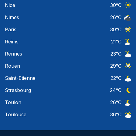
Ciel 
Nice
30
°C
Ciel 
Nimes
26
°C
Ciel 
Paris
30
°C
Ciel 
Reims
21
°C
Ciel 
Rennes
23
°C
Ciel 
Rouen
29
°C
Ciel 
Saint-Etienne
22
°C
Ciel 
Strasbourg
24
°C
Ciel 
Toulon
26
°C
Ciel 
Toulouse
36
°C
Ciel 