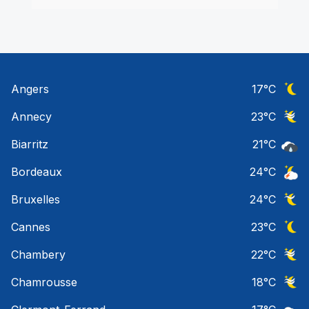
Angers
17
°C
Ciel 
Annecy
23
°C
Ciel 
Biarritz
21
°C
Pluie
Bordeaux
24
°C
Orage
Bruxelles
24
°C
Ciel 
Cannes
23
°C
Ciel 
Chambery
22
°C
Ciel 
Chamrousse
18
°C
Ciel 