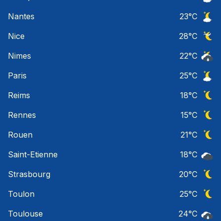
Ciel 
Nantes
23
°C
Ciel 
Nice
28
°C
Ciel 
Nimes
22
°C
Risqu
Paris
25
°C
Ciel 
Reims
18
°C
Ciel 
Rennes
15
°C
Ciel 
Rouen
21
°C
Ciel 
Saint-Etienne
18
°C
Ciel 
Strasbourg
20
°C
Ciel 
Toulon
25
°C
Ciel 
Toulouse
24
°C