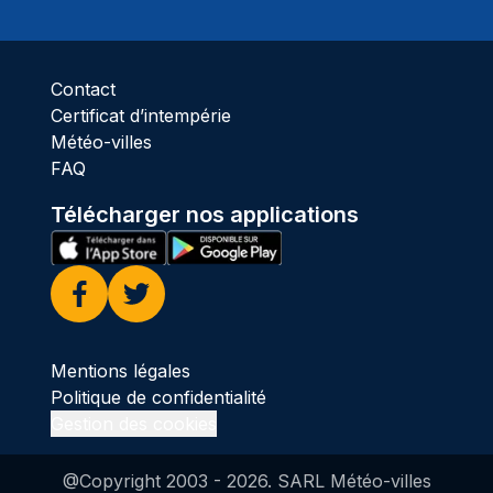
Pluie
Contact
Certificat d’intempérie
Météo-villes
FAQ
Télécharger nos applications
Facebook
Twitter
Mentions légales
Politique de confidentialité
Gestion des cookies
@Copyright 2003 -
2026
. SARL Météo-villes