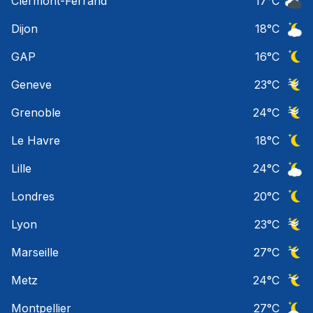
Clermont-Ferrand
17
°C
Ciel 
Dijon
18
°C
Ciel 
GAP
16
°C
Ciel 
Geneve
23
°C
Ciel 
Grenoble
24
°C
Ciel 
Le Havre
18
°C
Ciel 
Lille
24
°C
Ciel 
Londres
20
°C
Ciel 
Lyon
23
°C
Ciel 
Marseille
27
°C
Ciel 
Metz
24
°C
Ciel 
Montpellier
27
°C