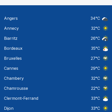
Angers
34
°C
Ciel 
Annecy
32
°C
Ciel 
Biarritz
26
°C
Risqu
Bordeaux
35
°C
Orage
Bruxelles
27
°C
Ciel 
Cannes
29
°C
Ciel 
Chambery
32
°C
Ciel 
Chamrousse
22
°C
Ciel 
Clermont-Ferrand
33
°C
Ciel 
Dijon
33
°C