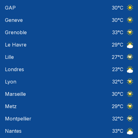
Ciel 
GAP
30
°C
Ciel 
Geneve
30
°C
Ciel 
Grenoble
33
°C
Ciel 
Le Havre
29
°C
Ciel 
Lille
27
°C
Ciel 
Londres
23
°C
Ciel 
Lyon
32
°C
Ciel 
Marseille
30
°C
Ciel 
Metz
29
°C
Ciel 
Montpellier
32
°C
Ciel 
Nantes
33
°C