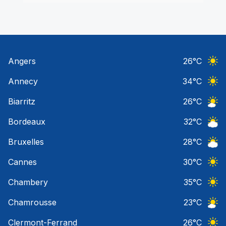
Angers
26
°C
Ciel 
Annecy
34
°C
Ciel 
Biarritz
26
°C
Ciel 
Bordeaux
32
°C
Ciel 
Bruxelles
28
°C
Ciel 
Cannes
30
°C
Ciel 
Chambery
35
°C
Ciel 
Chamrousse
23
°C
Ciel 
Clermont-Ferrand
26
°C