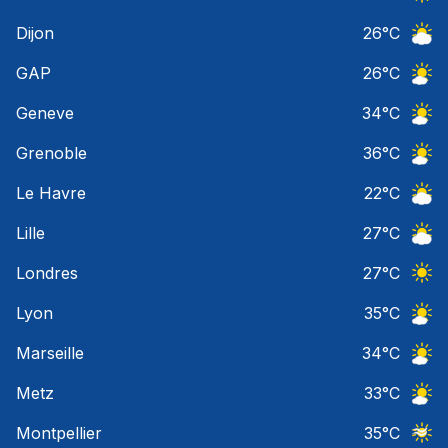
Ciel 
Dijon
26
°C
Ciel 
GAP
26
°C
Ciel 
Geneve
34
°C
Ciel 
Grenoble
36
°C
Ciel 
Le Havre
22
°C
Ciel 
Lille
27
°C
Ciel 
Londres
27
°C
Ciel 
Lyon
35
°C
Ciel 
Marseille
34
°C
Ciel 
Metz
33
°C
Ciel 
Montpellier
35
°C