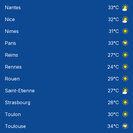
Ciel 
Nantes
33
°C
Ciel 
Nice
32
°C
Ciel 
Nimes
31
°C
Ciel 
Paris
33
°C
Ciel 
Reims
27
°C
Ciel 
Rennes
24
°C
Ciel 
Rouen
29
°C
Ciel 
Saint-Etienne
27
°C
Ciel 
Strasbourg
28
°C
Ciel 
Toulon
30
°C
Ciel 
Toulouse
34
°C