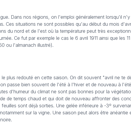
gue. Dans nos régions, on l'emploi généralement lorsqu'il n'y
s. Ces situations ne sont possibles qu'au début du mois d'avr
ions du nord et de l'est où la température peut très exceptionn
urnée. Ce fut par exemple le cas le 6 avril 1911 ainsi que les 11 
0 ou l'almanach illustré).
o le plus redouté en cette saison. On dit souvent "avril ne te 
'on passe bien souvent de l'été à l'hiver et de nouveau à l'é
utes d'humeur du climat ne sont pas bonnes pour la végétatio
iode de temps chaud et qui doit de nouveau affronter des cond
s feuilles sont déjà sorties. Une gelée inférieure à -3º survenan
 notamment sur la vigne. Une saison peut alors être anéantie 
noire.