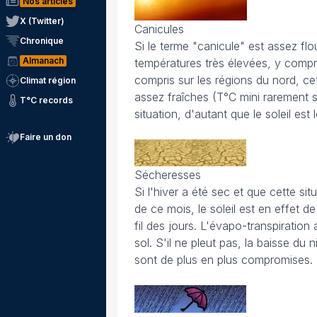
Nos articles
X (Twitter)
Canicules
Chronique
Si le terme "canicule" est assez flo
Almanach
températures très élevées, y compri
compris sur les régions du nord, ce
Climat région
assez fraîches (T°C mini rarement s
T°C records
situation, d'autant que le soleil est
Faire un don
Sécheresses
Si l'hiver a été sec et que cette situ
de ce mois, le soleil est en effet 
fil des jours. L'évapo-transpiratio
sol. S'il ne pleut pas, la baisse du
sont de plus en plus compromises.