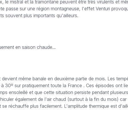
, le mistral et la tramontane peuvent être très virulents et 
te passe sur une région montagneuse, l'effet Venturi provoq
ts souvent plus importants qu'ailleurs.
iquement en saison chaude...
 et devient même banale en deuxième partie de mois. Les tempé
à 30º sur pratiquement toute la France . Ces épisodes ont lie
ps ensoleillé et que cette situation persiste pendant plusieurs
hiculer également de l'air chaud (surtout à la fin du mois) car l
t se réchauffe plus facilement. L'amplitude thermique est d'ail