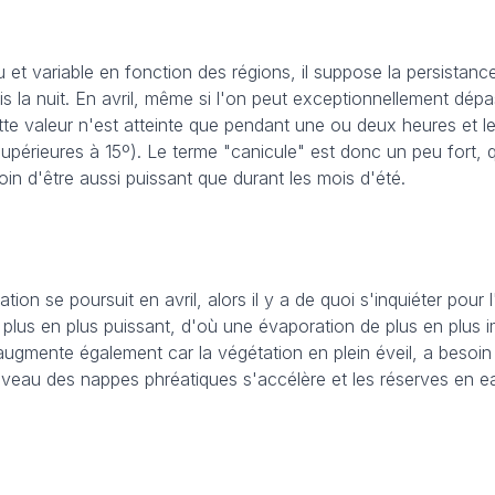
u et variable en fonction des régions, il suppose la persistanc
s la nuit. En avril, même si l'on peut exceptionnellement dépa
tte valeur n'est atteinte que pendant une ou deux heures et le
upérieures à 15º). Le terme "canicule" est donc un peu fort, q
 loin d'être aussi puissant que durant les mois d'été.
ation se poursuit en avril, alors il y a de quoi s'inquiéter pour 
de plus en plus puissant, d'où une évaporation de plus en plus 
n augmente également car la végétation en plein éveil, a besoin
 niveau des nappes phréatiques s'accélère et les réserves en e