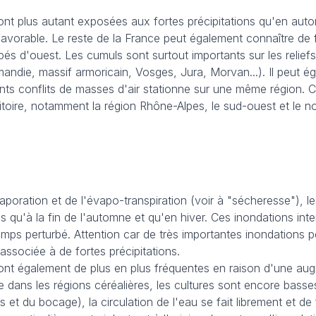
ont plus autant exposées aux fortes précipitations qu'en au
 favorable. Le reste de la France peut également connaître de f
bés d'ouest. Les cumuls sont surtout importants sur les relie
andie, massif armoricain, Vosges, Jura, Morvan...). Il peut ég
ants conflits de masses d'air stationne sur une même région. 
rritoire, notamment la région Rhône-Alpes, le sud-ouest et le n
aporation et de l'évapo-transpiration (voir à "sécheresse"), l
 qu'à la fin de l'automne et qu'en hiver. Ces inondations int
mps perturbé. Attention car de très importantes inondations 
 associée à de fortes précipitations.
sont également de plus en plus fréquentes en raison d'une au
 dans les régions céréalières, les cultures sont encore basse
 et du bocage), la circulation de l'eau se fait librement et de