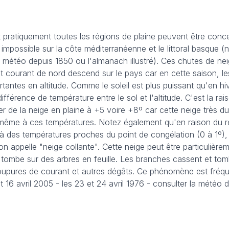
 et pratiquement toutes les régions de plaine peuvent être co
mpossible sur la côte méditerranéenne et le littoral basque (n
la météo depuis 1850 ou l'almanach illustré). Ces chutes de ne
t courant de nord descend sur le pays car en cette saison, les
tantes en altitude. Comme le soleil est plus puissant qu'en hi
ifférence de température entre le sol et l'altitude. C'est la ra
r de la neige en plaine à +5 voire +8º car cette neige très du
, même à ces températures. Notez également qu'en raison du 
 à des températures proches du point de congélation (0 à 1º)
n appelle "neige collante". Cette neige peut être particulière
tombe sur des arbres en feuille. Les branches cassent et tom
coupures de courant et autres dégâts. Ce phénomène est fréqu
 16 avril 2005 - les 23 et 24 avril 1976 - consulter la météo