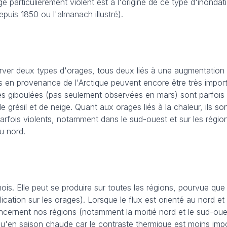
e particulièrement violent est à l'origine de ce type d'inondat
puis 1850 ou l'almanach illustré).
ver deux types d'orages, tous deux liés à une augmentation 
des en provenance de l'Arctique peuvent encore être très impor
. Ces giboulées (pas seulement observées en mars) sont parfois
grésil et de neige. Quant aux orages liés à la chaleur, ils so
 parfois violents, notamment dans le sud-ouest et sur les régio
u nord.
is. Elle peut se produire sur toutes les régions, pourvue que l'
ication sur les orages). Lorsque le flux est orienté au nord e
oncernent nos régions (notamment la moitié nord et le sud-oue
qu'en saison chaude car le contraste thermique est moins impo