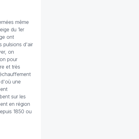
ncernées même
eige du 1er
ige ont
 pulsions d'air
ver, on
ison pour
re et très
réchauffement
, d'où une
ment
bent sur les
ent en région
 depuis 1850 ou