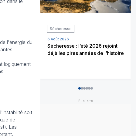
ion dans le
Sécheresse
6 Août 2026
de l'énergie du
Sécheresse : l’été 2026 rejoint
tantes.
déjà les pires années de l’histoire
nt logiquement
ns
0
1
2
3
4
5
instabilité soit
t que de
st). Les
rtant.