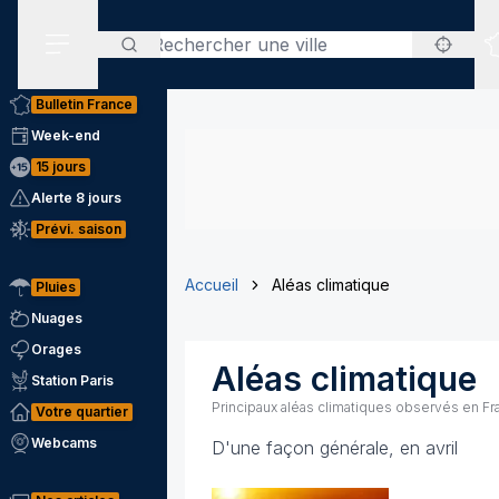
Rechercher
Menu secondaire
Bulletin France
Week-end
15 jours
Alerte 8 jours
Prévi. saison
Accueil
Aléas climatique
Pluies
Nuages
Orages
Aléas climatique
Station Paris
Principaux aléas climatiques observés en Fr
Votre quartier
Webcams
D'une façon générale, en avril