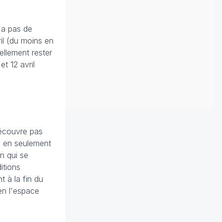
 a pas de
il (du moins en
ellement rester
et 12 avril
découvre pas
té en seulement
n qui se
itions
t à la fin du
en l'espace