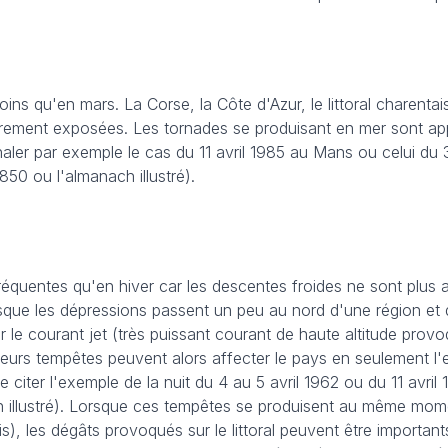
ns qu'en mars. La Corse, la Côte d'Azur, le littoral charenta
ièrement exposées. Les tornades se produisant en mer sont a
gnaler par exemple le cas du 11 avril 1985 au Mans ou celui du 
850 ou l'almanach illustré).
équentes qu'en hiver car les descentes froides ne sont plus 
rsque les dépressions passent un peu au nord d'une région et 
 le courant jet (très puissant courant de haute altitude prov
sieurs tempêtes peuvent alors affecter le pays en seulement l
citer l'exemple de la nuit du 4 au 5 avril 1962 ou du 11 avril
h illustré). Lorsque ces tempêtes se produisent au même mo
, les dégâts provoqués sur le littoral peuvent être important