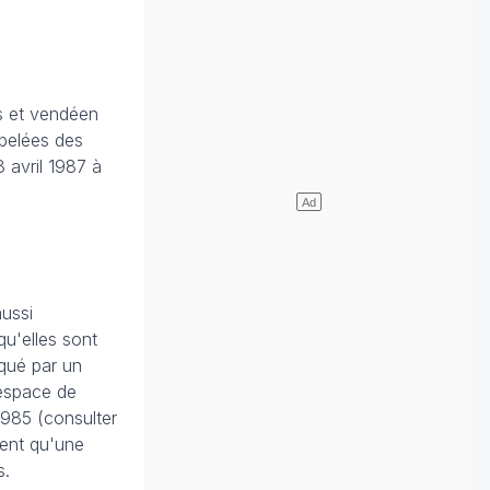
is et vendéen
ppelées des
3 avril 1987 à
aussi
qu'elles sont
oqué par un
'espace de
 1985 (consulter
ment qu'une
s.