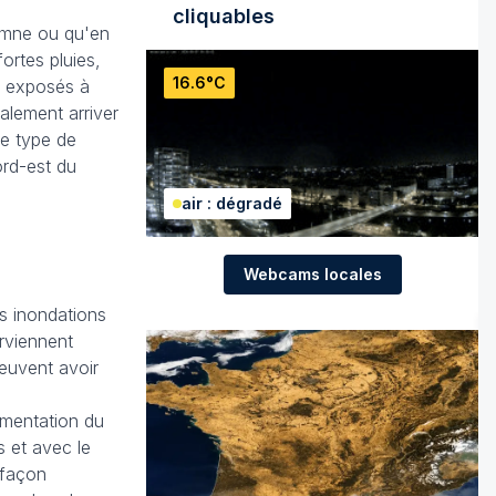
cliquables
tomne ou qu'en
ortes pluies,
16.6°C
fs exposés à
alement arriver
Ce type de
ord-est du
air : dégradé
Webcams locales
es inondations
erviennent
peuvent avoir
gmentation du
s et avec le
 façon