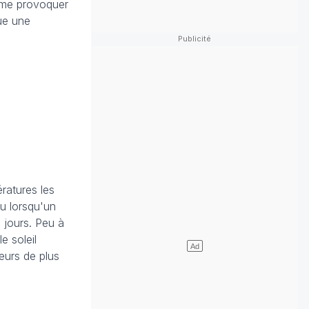
même provoquer
ue une
ratures les
u lorsqu'un
 jours. Peu à
e soleil
leurs de plus