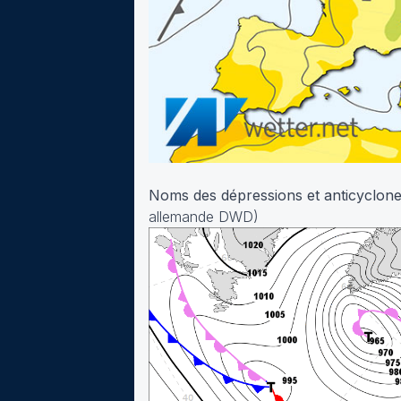
Noms des dépressions et anticyclon
allemande DWD)