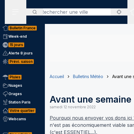
Rechercher
Menu secondaire
Bulletin France
Week-end
15 jours
Alerte 8 jours
Prévi. saison
Accueil
Bulletins Météo
Avant une 
Pluies
Nuages
Orages
Avant une semaine 
Station Paris
samedi 12 novembre 2022
Votre quartier
Pourquoi nous envoyer vos dons ici
Webcams
n'est pas économiquement viable sans
(c'est ESSENTIEL...).