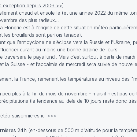
ns exception depuis 2006 >>
)
llement chaud et ensoleillé (et une année 2022 du même ton
vembre des plus radieux...
la Hongrie est à l’origine de cette situation météo particulière
 les brouillards sont parfois tenace).
t que l’anticyclone ne s’éclipse vers la Russie et l’Ukraine, 
fluencer durant au moins une bonne dizaine de jours.
traversera le pays lundi. Mais c’est surtout à partir de mardi q
et la Suisse - et l’accalmie de mercredi sera suivie de nouvell
sivement la France, ramenant les températures au niveau des 
un peu plus à la fin du mois de novembre - mais il n’est pas ce
écipitations (la tendance au-delà de 10 jours reste donc très 
téo saisonnières ici >>>
ernières 24h
(en-dessous de 500 m d'altitude pour la tempéra