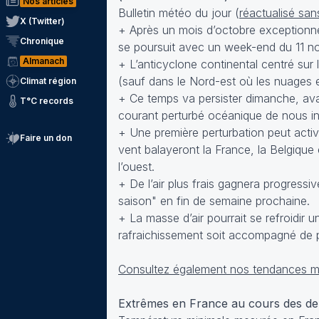
Nos articles
Bulletin météo du jour (
réactualisé sa
X (Twitter)
+ Après un mois d’octobre exceptionne
Chronique
se poursuit avec un week-end du 11 no
Almanach
+ L’anticyclone continental centré sur 
(sauf dans le Nord-est où les nuages et
Climat région
+ Ce temps va persister dimanche, avan
T°C records
courant perturbé océanique de nous in
+ Une première perturbation peut active 
Faire un don
vent balayeront la France, la Belgique 
l’ouest.
+ De l’air plus frais gagnera progres
saison" en fin de semaine prochaine.
+ La masse d’air pourrait se refroidir 
rafraichissement soit accompagné de pr
Consultez également nos tendances mé
Extrêmes en France au cours des d