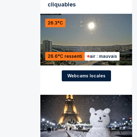
cliquables
26.3°C
26.6°C ressenti
air : mauvais
Webcams locales