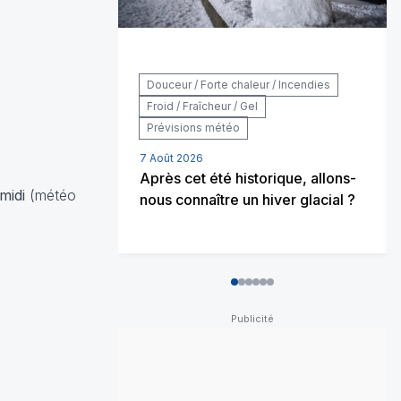
Douceur / Forte chaleur / Incendies
Froid / Fraîcheur / Gel
Prévisions météo
7 Août 2026
Après cet été historique, allons-
 midi
(météo
nous connaître un hiver glacial ?
0
1
2
3
4
5