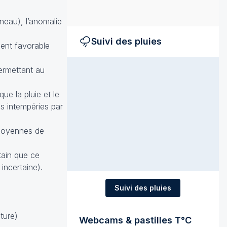
neau), l’anomalie
Suivi des pluies
ment favorable
permettant au
ue la pluie et le
es intempéries par
"moyennes de
rtain que ce
incertaine).
Suivi des pluies
ture)
Webcams & pastilles T°C