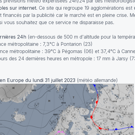
 prévisions météo expertisées 24h/24 par des météorologist
bles sur internet
. Ce site qui regroupe 19 agglomérations est
inancés par la publicité car le marché est en pleine crise. M
i vous souhaitez que ce service ne disparaisse pas.
ernières 24h
(en-dessous de 500 m d'altitude pour la tempéra
e métropolitaine : 7,3°C à Pontarion (23)
nce métropolitaine : 39°C à Pégomas (06) et 37,4°C à Canne
rs des 24 dernières heures en métropole : 17 mm à Jarsy (7
en Europe du lundi 31 juillet 2023
(météo allemande)