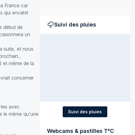
la France car
is qui envahit
Suivi des pluies
e début de
ccasionnera un
a suite, et nous
prochain..
) et même de la
evrait concerner
z-les avec
Suivi des pluies
pas le même qu'une
Webcams & pastilles T°C