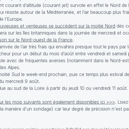
courant d’altitude (courant jet) survole en effet le Nord de 
i résiste autour de la Méditerranée, et l’air beaucoup plus fra
e l’Europe.
uvieuses et venteuses se succèdent sur la moitié Nord
dés c
ra sur les îles britanniques dans la journée de mercredi et o
son sur le Nord-ouest de la France
.
ivée de l’air très frais qui envahira presque tout le pays par l
îcheur pour un début du mois d’août entre vendredi et samedi 
able avec de fréquentes averses (notamment dans le Nord-est
des Alpes.
moitié Sud le week-end prochain, puis ce temps plus estival d
 du mercredi 9 août.
e au sud de la Loire à partir du jeudi 10 ou vendredi 11 août.
 les mois suivants sont également disponibles ici >>>
. Lise
 la manière d'un sondage) car leur degré de précision n'est 