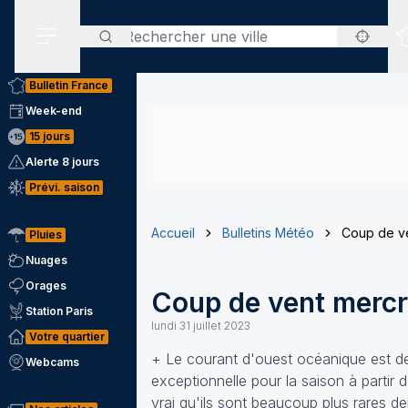
Rechercher
Menu secondaire
Bulletin France
Week-end
15 jours
Alerte 8 jours
Prévi. saison
Accueil
Bulletins Météo
Coup de ven
Pluies
Nuages
Orages
Coup de vent mercre
Station Paris
lundi 31 juillet 2023
Votre quartier
+ Le courant d'ouest océanique est de 
Webcams
exceptionnelle pour la saison à partir
vrai qu'ils sont beaucoup plus rares d