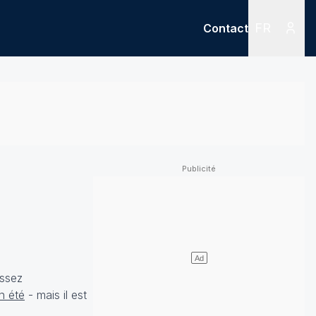
FR
Contact
Menu
Menu des
assez
n été
- mais il est