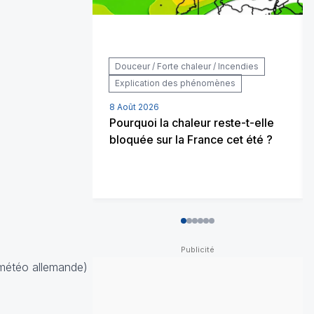
Douceur / Forte chaleur / Incendies
Explication des phénomènes
8 Août 2026
Pourquoi la chaleur reste-t-elle
bloquée sur la France cet été ?
0
1
2
3
4
5
météo allemande)