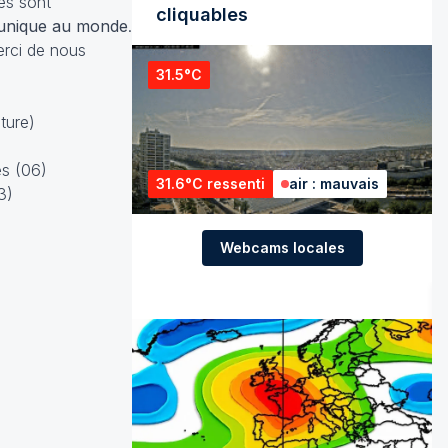
es sont
cliquables
unique au monde
.
erci de nous
31.5°C
ture)
s (06)
31.6°C ressenti
air : mauvais
3)
Webcams locales