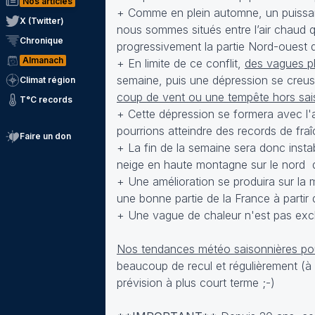
Nos articles
+ Comme en plein automne, un puissant 
X (Twitter)
nous sommes situés entre l’air chaud qu
Chronique
progressivement la partie Nord-ouest d
Almanach
+ En limite de ce conflit,
des vagues pl
semaine, puis une dépression se creuse
Climat région
coup de vent ou une tempête hors sai
T°C records
+ Cette dépression se formera avec l'arr
pourrions atteindre des records de fra
Faire un don
+ La fin de la semaine sera donc inst
neige en haute montagne sur le nord 
+ Une amélioration se produira sur la 
une bonne partie de la France à partir
+ Une vague de chaleur n'est pas exclu
Nos tendances météo saisonnières pour
beaucoup de recul et régulièrement (à
prévision à plus court terme ;-)