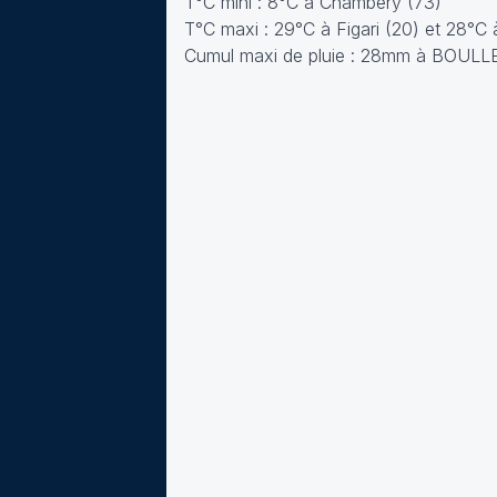
T°C mini : 8°C à Chambéry (73)
T°C maxi : 29°C à Figari (20) et 28°C
Cumul maxi de pluie : 28mm à BOULL