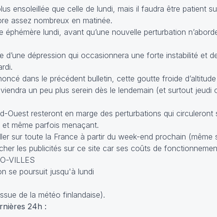
 ensoleillée que celle de lundi, mais il faudra être patient su
core assez nombreux en matinée.
e éphémère lundi, avant qu’une nouvelle perturbation n’aborde
ée d’une dépression qui occasionnera une forte instabilité et
rdi.
oncé dans le précédent bulletin, cette goutte froide d’altitud
eviendra un peu plus serein dès le lendemain (et surtout jeudi o
-Ouest resteront en marge des perturbations qui circuleront su
x et même parfois menaçant.
ller sur toute la France à partir du week-end prochain (même 
icher les publicités sur ce site car ses coûts de fonctionnemen
EO-VILLES
ssue de la météo finlandaise).
nières 24h :