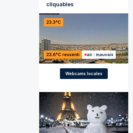
cliquables
23.3°C
23.6°C ressenti
air : mauvais
Webcams locales