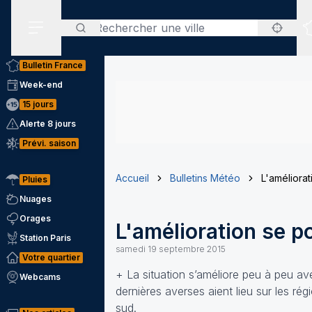
Rechercher
Menu secondaire
Bulletin France
Week-end
15 jours
Alerte 8 jours
Prévi. saison
Accueil
Bulletins Météo
L'améliorat
Pluies
Nuages
Orages
L'amélioration se p
Station Paris
samedi 19 septembre 2015
Votre quartier
+ La situation s’améliore peu à peu avec
Webcams
dernières averses aient lieu sur les rég
sud.