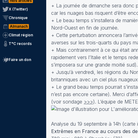
Nos articles
+ La journée de dimanche sera donc plus
X (Twitter)
car les nuages bas risquent d‘être en
Chronique
+ Le beau temps s’installera de manièr
Almanach
Nord-Ouest en fin de journée.
+ Cette perturbation annoncera l’arriv
Climat région
averses sur les trois-quarts du pays ma
T°C records
+ Mais contrairement à ce qui était ann
rapidement vers l’Italie et le temps red
Faire un don
s’imposera sur une grande moitié sud).
+ Jusqu‘à vendredi, les régions du Nord
britanniques avec un ciel plus nuageu
+ Le grand beau temps pourrait s’insta
n’est pas encore certaine). Merci d’aff
(voir sondage
>>>
). L‘équipe de MET
Analyse du 19 septembre à 14h (carte i
Extrêmes en France au cours des der