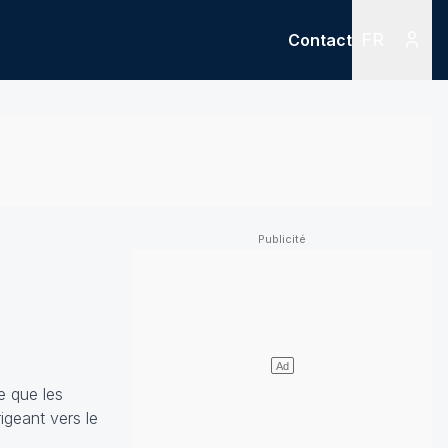
FR
Contact
Menu
Menu des
e que les
igeant vers le