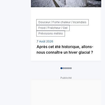
Douceur / Forte chaleur / Incendies
Froid / Fraîcheur / Gel
Prévisions météo
7 Août 2026
Après cet été historique, allons-
nous connaître un hiver glacial ?
0
1
2
3
4
5