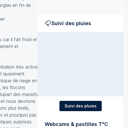
erglas en fin de
mer
Suivi des pluies
r il fait froid et
lement et
ation très active
st quasiment
 risque de neige en
, les flocons
plupart des massifs
t et nous devrions
Suivi des pluies
nc plus limité,
es et pourquoi pas
lques surprises.
Webcams & pastilles T°C