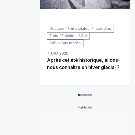
Douceur / Forte chaleur / Incendies
Froid / Fraîcheur / Gel
Prévisions météo
7 Août 2026
Après cet été historique, allons-
nous connaître un hiver glacial ?
0
1
2
3
4
5