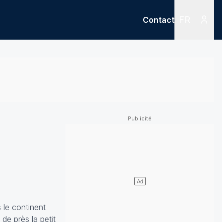
FR
Contact
Menu
Menu des
 le continent
de près la petit