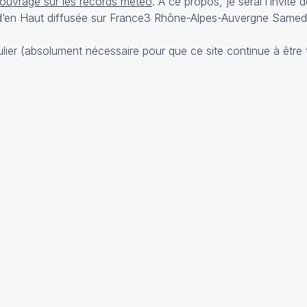
ouvrage sur les records météo
. A ce propos, je serai l’invité 
d’en Haut
diffusée sur France3 Rhône-Alpes-Auvergne Samed
lier (absolument nécessaire pour que ce site continue à être 