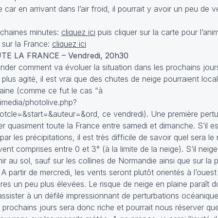
ar en arrivant dans l’air froid, il pourrait y avoir un peu de v
rochaines minutes:
cliquez ici
puis cliquer sur la carte pour l’ani
 sur la France:
cliquez ici
E LA FRANCE – Vendredi, 20h30
r comment va évoluer la situation dans les prochains jours ca
lus agité, il est vrai que des chutes de neige pourraient loca
laine (comme ce fut le cas “à
timedia/photolive.php?
e=&start=&auteur=&ord, ce vendredi). Une première perturb
r quasiment toute la France entre samedi et dimanche. S’il e
 les précipitations, il est très difficile de savoir quel sera le
nt comprises entre 0 et 3° (à la limite de la neige). S’il neige
r au sol, sauf sur les collines de Normandie ainsi que sur la 
 partir de mercredi, les vents seront plutôt orientés à l’oues
s un peu plus élevées. Le risque de neige en plaine paraît do
assister à un défilé impressionnant de perturbations océaniqu
rochains jours sera donc riche et pourrait nous réserver que