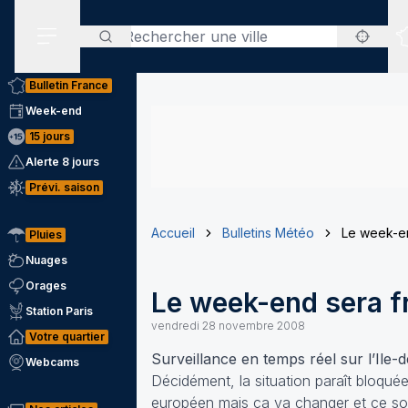
Rechercher
Menu secondaire
Bulletin France
Week-end
15 jours
Alerte 8 jours
Prévi. saison
Accueil
Bulletins Météo
Le week-en
Pluies
Nuages
Orages
Le week-end sera fr
Station Paris
vendredi 28 novembre 2008
Votre quartier
Surveillance en temps réel sur l’Ile
Webcams
Décidément, la situation paraît bloquée
européen mais ça va changer et ce soir 