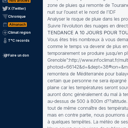
Nos articles
zone de pluies qui remonte de Touraine c
X (Twitter)
nuit sur l’ouest et le nord de l’IDF
Chronique
Analyser le risque de pluie dans les p
Almanach
Suivre l‘évolution des nuages en direct
TENDANCE A 10 JOURS POUR TOUT
Climat région
Vous êtes très nombreux à vous demande
T°C records
comme le temps va devenir de plus en p
temporairement se produire jusqu’en p
Faire un don
Grenoble”:http://www.infoclimat.fr/mul
photoid=66142&d=&dept=38®ion=&motcl
remontera de Méditerranée pour balaye
certain que personne ne sera épargné par
plaine car les températures seront souve
auront donc généralement du mal à teni
au-dessus de 500 à 800m d??altitude. A
tout de même connaître des température
mais en contre partie, nous pourrions 
à quelques tempêtes. La météo de ses p