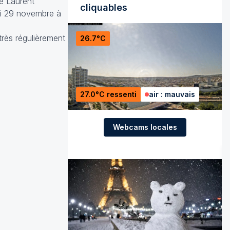
de Laurent
cliquables
i 29 novembre à
très régulièrement
26.7°C
27.0°C ressenti
air : mauvais
Webcams locales