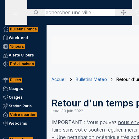
Rechercher
Menu secondaire
Bulletin France
Week-end
15 jours
Alerte 8 jours
Prévi. saison
Accueil
Bulletins Météo
Retour d'u
Pluies
Nuages
Orages
Retour d'un temps p
Station Paris
jeudi 30 juin 2022
Votre quartier
IMPORTANT
: Vous pouvez
nous envo
Webcams
faire sans votre soutien régulier.
merci 
+ Une perturbation océanique très acti