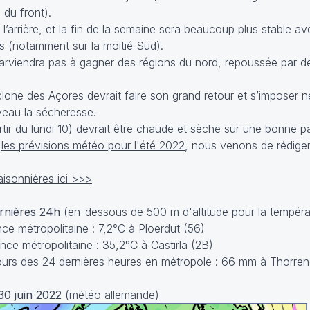
du front).
l’arrière, et la fin de la semaine sera beaucoup plus stable a
s (notamment sur la moitié Sud).
viendra pas à gagner des régions du nord, repoussée par de l’
clone des Açores devrait faire son grand retour et s’imposer n
eau la sécheresse.
tir du lundi 10) devrait être chaude et sèche sur une bonne pa
r
les prévisions météo pour l'été 2022
, nous venons de rédiger
isonnières ici >>>
ernières 24h
(en-dessous de 500 m d'altitude pour la tempéra
e métropolitaine : 7,2°C à Ploerdut (56)
e métropolitaine : 35,2°C à Castirla (2B)
rs des 24 dernières heures en métropole : 66 mm à Thorren
30 juin 2022
(météo allemande)