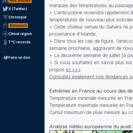
Nos articles
marquée des températures au passage 
X (Twitter)
+ L’anticyclone reviendra rapidement à 
Chronique
températures de nouveau plus estivale
Almanach
+ Cette chaleur venue du Sahara ne par
provenance d’Islande.
Climat région
+ Dans tous les cas de figure, l’anticy
T°C records
semaine prochaine, aggravant de nouv
+ La deuxième semaine de juillet (à par
Faire un don
+ Si vous souhaitez en savoir plus su
propos
ici >>>
Consultez également nos tendances sa
Extrêmes en France au cours des d
Température minimale mesurée en Franc
Température maximale mesurée en Franc
Cumul maximum de pluie mesuré au cou
Analyse météo européenne du jeudi 