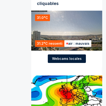
cliquables
31.0°C
31.2°C ressenti
air : mauvais
Webcams locales