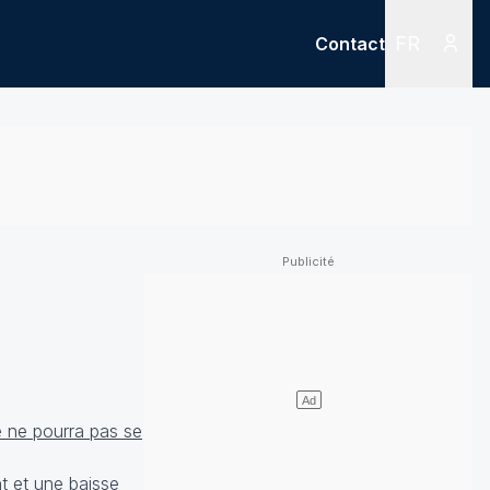
FR
Contact
Menu
Menu des
é ne pourra pas se
t et une baisse