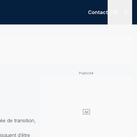
FR
Contact
Menu
Menu des
ée de transition,
isquent d’être