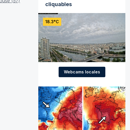
ouse (57)
cliquables
18.3°C
Webcams locales