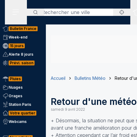
Rechercher
Menu secondaire
Bulletin France
Week-end
15 jours
Alerte 8 jours
Prévi. saison
Accueil
Bulletins Météo
Retour d'u
Pluies
Nuages
Orages
Retour d'une météo 
Station Paris
samedi 9 avril 2022
Votre quartier
+ Désormais, la situation ne peut que s
Webcams
avant une franche amélioration pour 
+ Attention cependant car l’air froid es