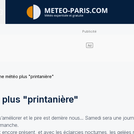
Sites expertisés
ne météo plus "printanière"
plus "printanière"
’améliorer et le pire est derrière nous... Samedi sera une journ
dimanche.
t encore présent, et avec les éclaircies nocturnes, les gelées r