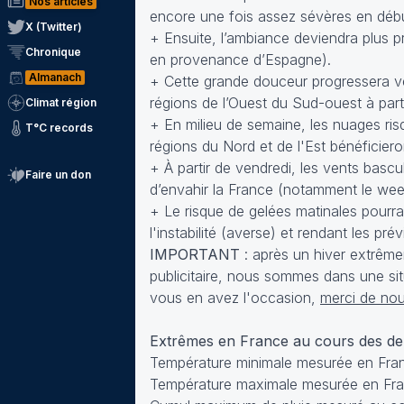
Nos articles
encore une fois assez sévères en débu
X (Twitter)
+ Ensuite, l’ambiance deviendra plus p
Chronique
en provenance d’Espagne).
Almanach
+ Cette grande douceur progressera vers
régions de l’Ouest du Sud-ouest à parti
Climat région
+ En milieu de semaine, les nuages risq
T°C records
régions du Nord et de l'Est bénéficier
+ À partir de vendredi, les vents bascu
Faire un don
d’envahir la France (notamment le wee
+ Le risque de gelées matinales pourrai
l'instabilité (averse) et rendant les prévi
IMPORTANT
: après un hiver extrême
publicitaire, nous sommes dans une situ
vous en avez l'occasion,
merci de nou
Extrêmes en France au cours des d
Température minimale mesurée en Fran
Température maximale mesurée en Fran