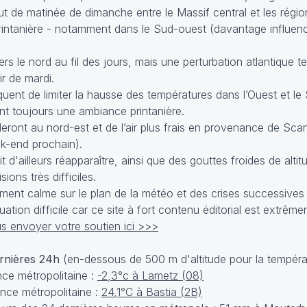
t de matinée de dimanche entre le Massif central et les régio
rintanière - notamment dans le Sud-ouest (davantage influencé
 le nord au fil des jours, mais une perturbation atlantique te
r de mardi.
uent de limiter la hausse des températures dans l’Ouest et le 
ont toujours une ambiance printanière.
leront au nord-est et de l’air plus frais en provenance de Sca
k-end prochain).
t d'ailleurs réapparaître, ainsi que des gouttes froides de alt
sions très difficiles.
ment calme sur le plan de la météo et des crises successive
ation difficile car ce site à fort contenu éditorial est extrêm
s envoyer votre soutien ici >>>
ernières 24h
(en-dessous de 500 m d'altitude pour la tempéra
ce métropolitaine :
-2,3°c à Lametz (08)
ce métropolitaine :
24,1°C à Bastia (2B)