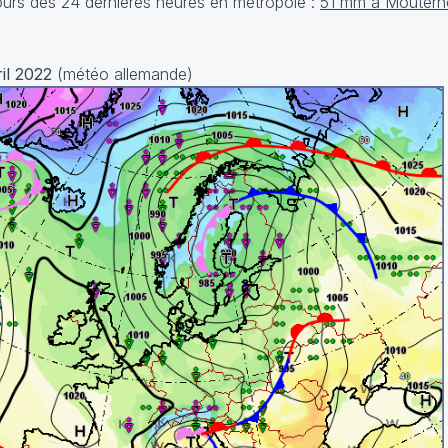
rs des 24 dernières heures en métropole :
51 mm à Mouterh
il 2022
(météo allemande)