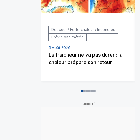
Douceur / Forte chaleur / Incendies
Prévisions météo
5 Août 2026
La fraîcheur ne va pas durer : la
chaleur prépare son retour
0
1
2
3
4
5