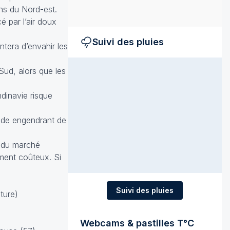
ns du Nord-est.
 par l’air doux
Suivi des pluies
ntera d’envahir les
Sud, alors que les
ndinavie risque
itude engendrant de
s du marché
ement coûteux. Si
Suivi des pluies
ture)
Webcams & pastilles T°C