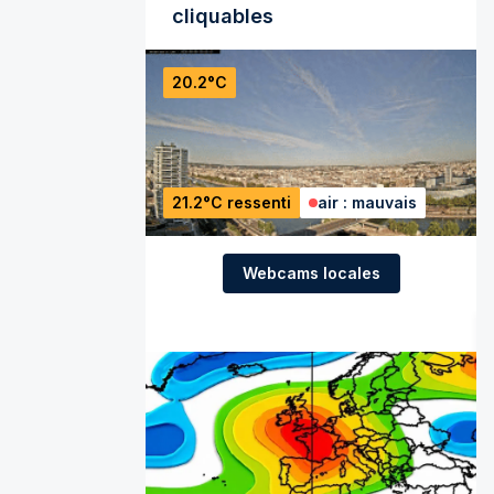
cliquables
20.2°C
21.2°C ressenti
air : mauvais
Webcams locales