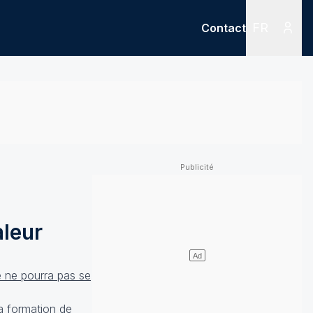
FR
Contact
Menu
Menu des
aleur
é ne pourra pas se
la formation de