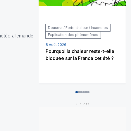
Douceur / Forte chaleur / Incendies
Explication des phénomènes
météo allemande
8 Août 2026
Pourquoi la chaleur reste-t-elle
bloquée sur la France cet été ?
0
1
2
3
4
5