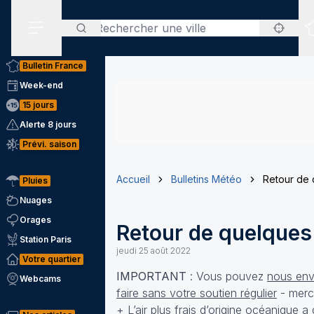
Rechercher
Menu secondaire
Bulletin France
Week-end
15 jours
Alerte 8 jours
Prévi. saison
Accueil
Bulletins Météo
Retour de 
Pluies
Nuages
Orages
Retour de quelques 
Station Paris
jeudi 25 août 2022
Votre quartier
IMPORTANT
: Vous pouvez
nous envo
Webcams
faire sans votre soutien régulier
- merc
+ L’air plus frais d’origine océanique 