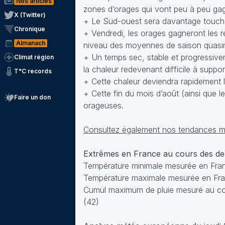
Nos articles
zones d’orages qui vont peu à peu gagn
X (Twitter)
+ Le Sud-ouest sera davantage touché 
Chronique
+ Vendredi, les orages gagneront les r
Almanach
niveau des moyennes de saison quasim
+ Un temps sec, stable et progressiv
Climat région
la chaleur redevenant difficile à supp
T°C records
+ Cette chaleur deviendra rapidement l
+ Cette fin du mois d’août (ainsi que 
Faire un don
orageuses.
Consultez également nos tendances mé
Extrêmes en France au cours des d
Température minimale mesurée en Franc
Température maximale mesurée en Fran
Cumul maximum de pluie mesuré au co
(42)