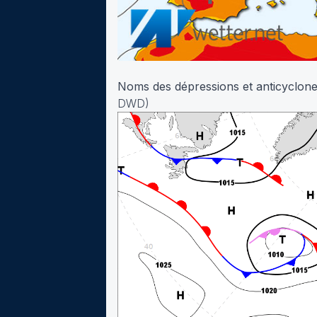
Noms des dépressions et anticyclon
DWD)