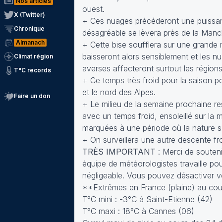
Nos articles
ouest.
X (Twitter)
+ Ces nuages précéderont une puissan
Chronique
désagréable se lèvera près de la Manc
Almanach
+ Cette bise soufflera sur une grande
baisseront alors sensiblement et les nu
Climat région
averses affecteront surtout les régions
T°C records
+ Ce temps très froid pour la saison pe
et le nord des Alpes.
Faire un don
+ Le milieu de la semaine prochaine r
avec un temps froid, ensoleillé sur la 
marquées à une période où la nature s
+ On surveillera une autre descente fr
TRÈS IMPORTANT
: Merci de soutenir
équipe de météorologistes travaille p
négligeable. Vous pouvez désactiver vo
**Extrêmes en France (plaine) au cour
T°C mini : -3°C à Saint-Etienne (42)
T°C maxi : 18°C à Cannes (06)