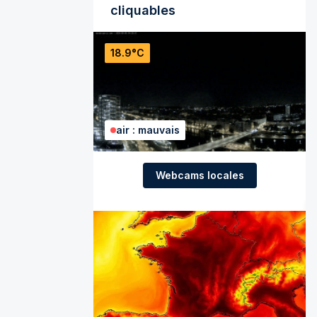
cliquables
18.9°C
air : mauvais
Webcams locales