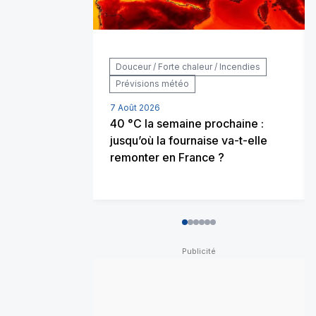
Douceur / Forte chaleur / Incendies
Prévisions météo
7 Août 2026
40 °C la semaine prochaine :
jusqu’où la fournaise va-t-elle
remonter en France ?
0
1
2
3
4
5