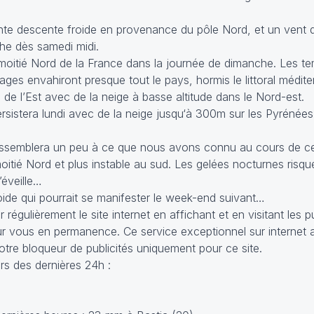
te descente froide en provenance du pôle Nord, et un vent d
he dès samedi midi.
 moitié Nord de la France dans la journée de dimanche. Les t
ages envahiront presque tout le pays, hormis le littoral médit
 de l’Est avec de la neige à basse altitude dans le Nord-est.
rsistera lundi avec de la neige jusqu‘à 300m sur les Pyrénées,
essemblera un peu à ce que nous avons connu au cours de ce
moitié Nord et plus instable au sud. Les gelées nocturnes risqu
’éveille…
oide qui pourrait se manifester le week-end suivant…
 régulièrement le site internet en affichant et en visitant les p
our vous en permanence. Ce service exceptionnel sur internet
tre bloqueur de publicités uniquement pour ce site.
s des dernières 24h :