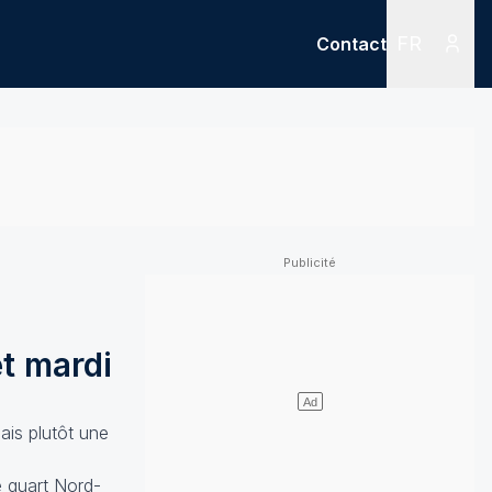
FR
Contact
Menu
Menu des
t mardi
ais plutôt une
e quart Nord-