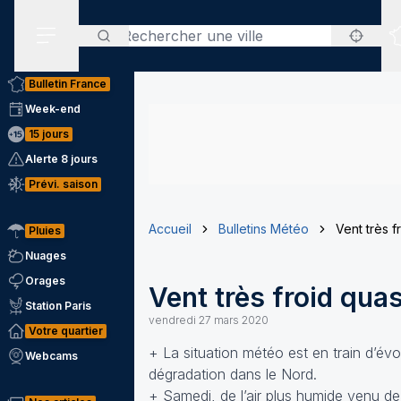
Rechercher
Menu secondaire
Bulletin France
Week-end
15 jours
Alerte 8 jours
Prévi. saison
Accueil
Bulletins Météo
Vent très 
Pluies
Nuages
Orages
Vent très froid qua
Station Paris
vendredi 27 mars 2020
Votre quartier
+ La situation météo est en train d’év
Webcams
dégradation dans le Nord.
+ Samedi, de l’air plus humide venu d