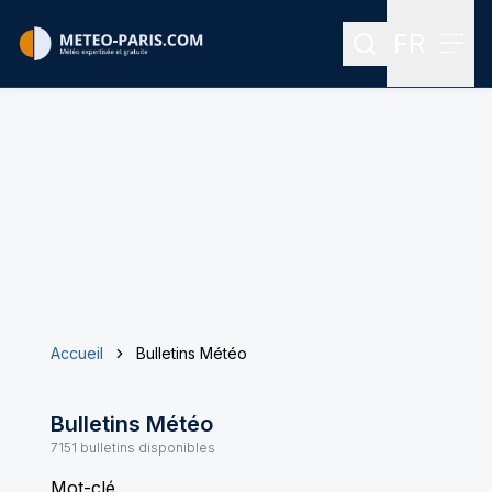
FR
Rechercher
Menu
Menu des
Accueil
Bulletins Météo
Bulletins Météo
7151
bulletins disponibles
Mot-clé