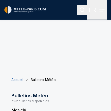
FR
Rechercher
Menu
Menu des
Accueil
Bulletins Météo
Bulletins Météo
7152
bulletins disponibles
Mot-clé