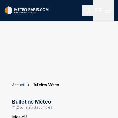
FR
Rechercher
Menu
Menu des
Accueil
Bulletins Météo
Bulletins Météo
7152
bulletins disponibles
Mot-clé