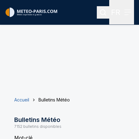
FR
Rechercher
Menu
Menu des
Accueil
Bulletins Météo
Bulletins Météo
7152
bulletins disponibles
Mot-clé