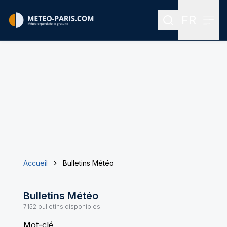
FR
Rechercher
Menu
Menu des
Accueil
Bulletins Météo
Bulletins Météo
7152
bulletins disponibles
Mot-clé