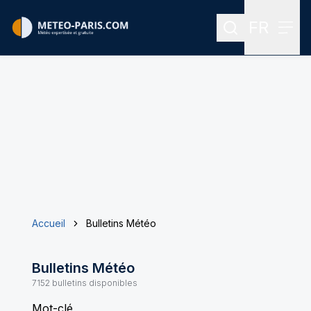
FR
Rechercher
Menu
Menu des
Accueil
Bulletins Météo
Bulletins Météo
7152
bulletins disponibles
Mot-clé