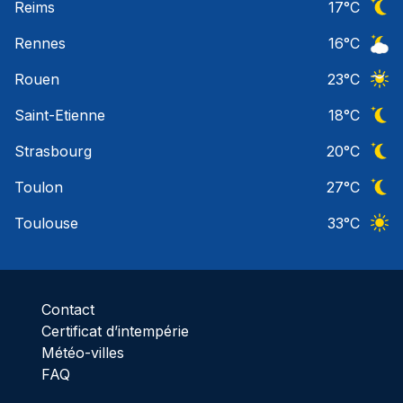
Reims
17
°C
Ciel 
Rennes
16
°C
Ciel 
Rouen
23
°C
Ciel 
Saint-Etienne
18
°C
Ciel 
Strasbourg
20
°C
Ciel 
Toulon
27
°C
Ciel 
Toulouse
33
°C
Ciel 
Contact
Certificat d’intempérie
Météo-villes
FAQ