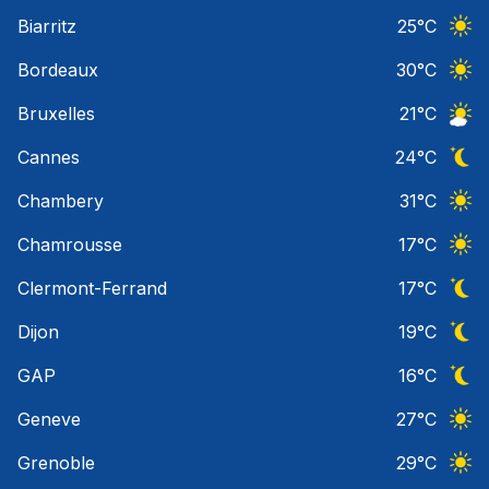
Ciel 
Biarritz
25
°C
Ciel 
Bordeaux
30
°C
Ciel 
Bruxelles
21
°C
Ciel 
Cannes
24
°C
Ciel 
Chambery
31
°C
Ciel 
Chamrousse
17
°C
Ciel 
Clermont-Ferrand
17
°C
Ciel 
Dijon
19
°C
Ciel 
GAP
16
°C
Ciel 
Geneve
27
°C
Ciel 
Grenoble
29
°C
Ciel 