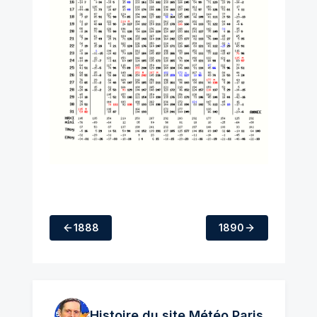
1888
1890
Histoire du site Météo
Paris