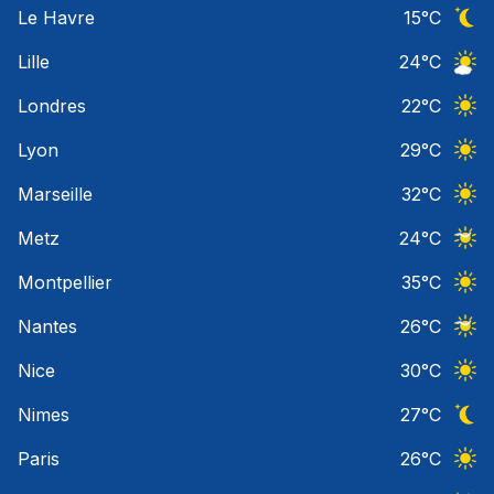
Le Havre
15
°C
Ciel 
Lille
24
°C
Ciel 
Londres
22
°C
Ciel 
Lyon
29
°C
Ciel 
Marseille
32
°C
Ciel 
Metz
24
°C
Ciel 
Montpellier
35
°C
Ciel 
Nantes
26
°C
Ciel 
Nice
30
°C
Ciel 
Nimes
27
°C
Ciel 
Paris
26
°C
Ciel 