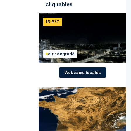
cliquables
16.6°C
air : dégradé
Webcams locales