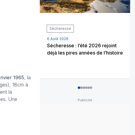
Sécheresse
6 Août 2026
Sécheresse : l’été 2026 rejoint
déjà les pires années de l’histoire
anvier 1965
, la
sges), 18cm à
0
1
2
3
4
5
ent la
les. Une