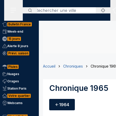
Rechercher
Menu secondaire
Bulletin France
Week-end
15 jours
Alerte 8 jours
Prévi. saison
Accueil
Chroniques
Chronique 196
Pluies
Nuages
Orages
Chronique 1965
Station Paris
Votre quartier
Webcams
1964