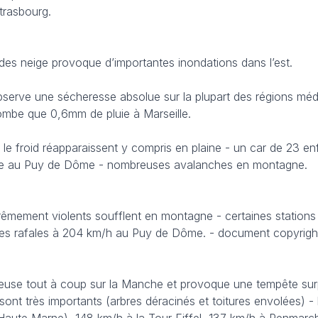
trasbourg.
te des neige provoque d’importantes inondations dans l’est.
bserve une sécheresse absolue sur la plupart des régions mé
 tombe que 0,6mm de pluie à Marseille.
et le froid réapparaissent y compris en plaine - un car de 23 en
eige au Puy de Dôme - nombreuses avalanches en montagne.
rêmement violents soufflent en montagne - certaines stations
e des rafales à 204 km/h au Puy de Dôme. - document copyrig
euse tout à coup sur la Manche et provoque une tempête surp
sont très importants (arbres déracinés et toitures envolées) - 