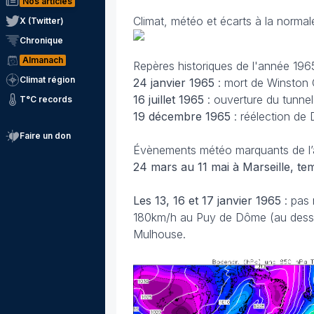
Nos articles
Climat, météo et écarts à la norma
X (Twitter)
Chronique
Almanach
Repères historiques de l'année 196
Climat région
24 janvier
1965
: mort de Winston 
16 juillet
1965
: ouverture du tunne
T°C records
19 décembre
1965
: réélection de
Faire un don
Évènements météo marquants de l’a
24 mars au 11 mai
à Marseille, te
Les 13, 16 et 17 janvier
1965
: pas
180km/h au Puy de Dôme (au dessu
Mulhouse.