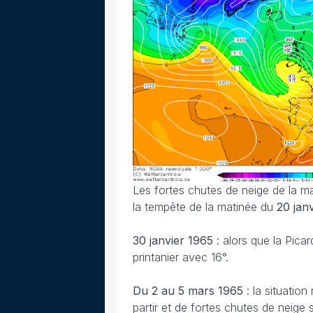
Les fortes chutes de neige de la m
la tempête de la matinée du
20 jan
30 janvier
1965
: alors que la Pica
printanier avec 16°.
Du 2 au 5 mars
1965
: la situatio
partir et de fortes chutes de neige