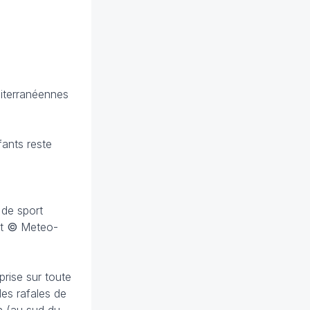
diterranéennes
fants reste
 de sport
ht
©
Meteo-
rise sur toute
les rafales de