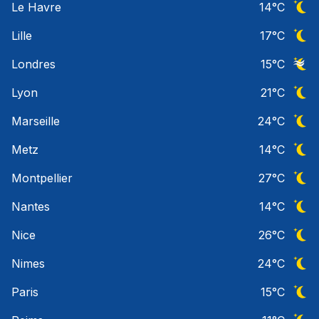
Le Havre
14
°C
Ciel 
Lille
17
°C
Ciel 
Londres
15
°C
Ciel 
Lyon
21
°C
Ciel 
Marseille
24
°C
Ciel 
Metz
14
°C
Ciel 
Montpellier
27
°C
Ciel 
Nantes
14
°C
Ciel 
Nice
26
°C
Ciel 
Nimes
24
°C
Ciel 
Paris
15
°C
Ciel 