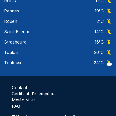
Reims
11
°C
Ciel 
Rennes
10
°C
Ciel 
Rouen
12
°C
Ciel 
Saint-Etienne
14
°C
Ciel 
Strasbourg
16
°C
Ciel 
Toulon
26
°C
Ciel 
Toulouse
24
°C
Ciel 
Contact
Certificat d’intempérie
Météo-villes
FAQ