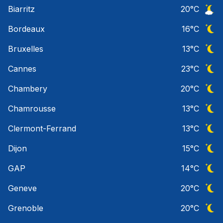
Ciel 
Biarritz
20
°C
Ciel 
Bordeaux
16
°C
Ciel 
Bruxelles
13
°C
Ciel 
Cannes
23
°C
Ciel 
Chambery
20
°C
Ciel 
Chamrousse
13
°C
Ciel 
Clermont-Ferrand
13
°C
Ciel 
Dijon
15
°C
Ciel 
GAP
14
°C
Ciel 
Geneve
20
°C
Ciel 
Grenoble
20
°C
Ciel 