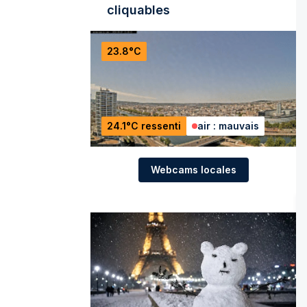
cliquables
23.8°C
24.1°C ressenti
air : mauvais
Webcams locales