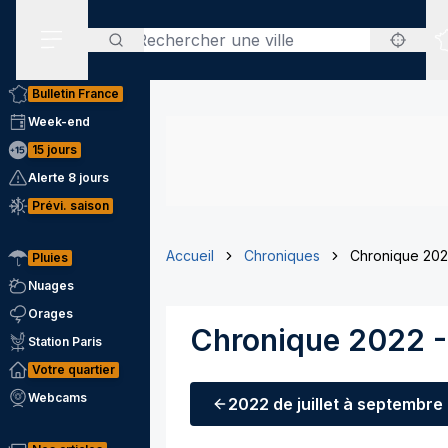
Rechercher
Menu secondaire
Bulletin France
Week-end
15 jours
Alerte 8 jours
Prévi. saison
Accueil
Chroniques
Chronique 202
Pluies
Nuages
Orages
Chronique 2022 -
Station Paris
Votre quartier
Webcams
2022
de juillet à septembre