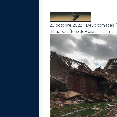
23 octobre 2022 :
Deux tornades (d
Bihucourt (Pas-de-Calais) et dans