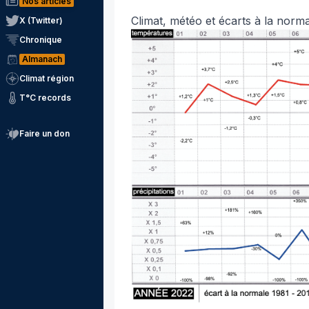
Nos articles
Climat, météo et écarts à la norm
X (Twitter)
Chronique
Almanach
Climat région
T°C records
Faire un don