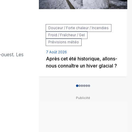
Douceur / Forte chaleur / Incendies
Froid / Fraîcheur / Gel
Prévisions météo
7 Août 2026
-ouest. Les
Après cet été historique, allons-
nous connaître un hiver glacial ?
0
1
2
3
4
5