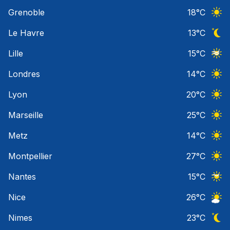
Ciel 
Grenoble
18
°C
Ciel 
Le Havre
13
°C
Ciel 
Lille
15
°C
Ciel 
Londres
14
°C
Ciel 
Lyon
20
°C
Ciel 
Marseille
25
°C
Ciel 
Metz
14
°C
Ciel 
Montpellier
27
°C
Ciel 
Nantes
15
°C
Ciel 
Nice
26
°C
Ciel 
Nimes
23
°C
Ciel 