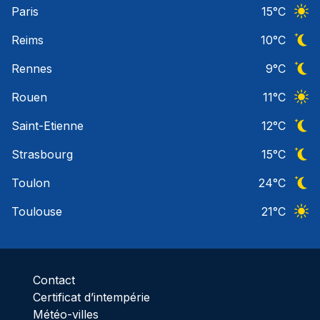
Paris
15
°C
Ciel 
Reims
10
°C
Ciel 
Rennes
9
°C
Ciel 
Rouen
11
°C
Ciel 
Saint-Etienne
12
°C
Ciel 
Strasbourg
15
°C
Ciel 
Toulon
24
°C
Ciel 
Toulouse
21
°C
Ciel 
Contact
Certificat d’intempérie
Météo-villes