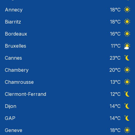
Ciel 
Annecy
18
°C
Ciel 
Biarritz
18
°C
Ciel 
Bordeaux
16
°C
Ciel 
Bruxelles
11
°C
Ciel 
Cannes
23
°C
Ciel 
Chambery
20
°C
Ciel 
Chamrousse
13
°C
Ciel 
Clermont-Ferrand
12
°C
Ciel 
Dijon
14
°C
Ciel 
GAP
14
°C
Ciel 
Geneve
18
°C