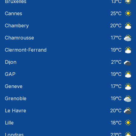
Bruxelles
13
°C
Ciel 
Cannes
25
°C
Ciel 
Chambery
20
°C
Ciel 
Chamrousse
17
°C
Ciel 
Clermont-Ferrand
19
°C
Ciel 
Dijon
21
°C
Ciel 
GAP
19
°C
Ciel 
Geneve
17
°C
Ciel 
Grenoble
19
°C
Ciel 
Le Havre
20
°C
Ciel 
Lille
18
°C
Ciel 
Londres
23
°C