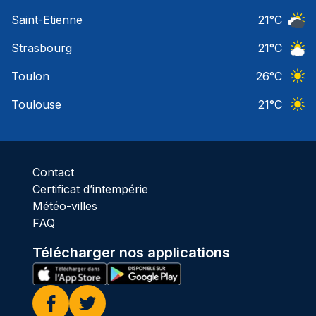
Ciel 
Saint-Etienne
21
°C
Ciel 
Strasbourg
21
°C
Ciel 
Toulon
26
°C
Ciel 
Toulouse
21
°C
Ciel 
Contact
Certificat d’intempérie
Météo-villes
FAQ
Télécharger nos applications