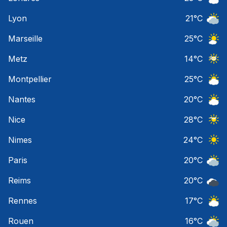
Ciel 
Lyon
21
°C
Ciel 
Marseille
25
°C
Ciel 
Metz
14
°C
Ciel 
Montpellier
25
°C
Ciel 
Nantes
20
°C
Ciel 
Nice
28
°C
Ciel 
Nimes
24
°C
Ciel 
Paris
20
°C
Ciel 
Reims
20
°C
Ciel 
Rennes
17
°C
Ciel 
Rouen
16
°C