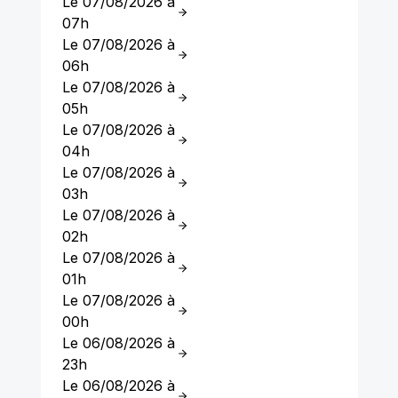
Le 07/08/2026 à
07h
Le 07/08/2026 à
06h
Le 07/08/2026 à
05h
Le 07/08/2026 à
04h
Le 07/08/2026 à
03h
Le 07/08/2026 à
02h
Le 07/08/2026 à
01h
Le 07/08/2026 à
00h
Le 06/08/2026 à
23h
Le 06/08/2026 à