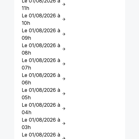
Le 01/08/2026 à
11h
Le 01/08/2026 à
10h
Le 01/08/2026 à
09h
Le 01/08/2026 à
08h
Le 01/08/2026 à
07h
Le 01/08/2026 à
06h
Le 01/08/2026 à
05h
Le 01/08/2026 à
04h
Le 01/08/2026 à
03h
Le 01/08/2026 à