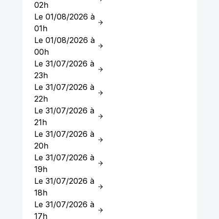
02h
Le 01/08/2026 à
01h
Le 01/08/2026 à
00h
Le 31/07/2026 à
23h
Le 31/07/2026 à
22h
Le 31/07/2026 à
21h
Le 31/07/2026 à
20h
Le 31/07/2026 à
19h
Le 31/07/2026 à
18h
Le 31/07/2026 à
17h