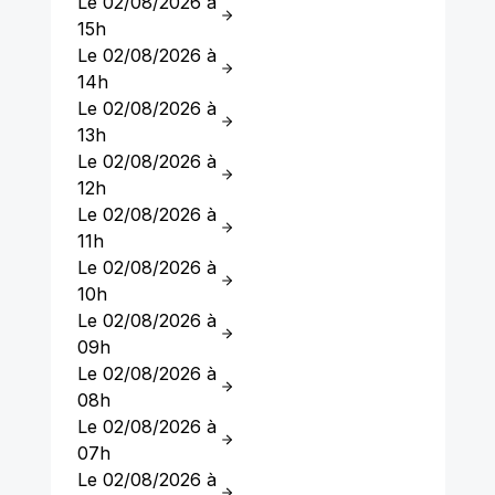
Le 02/08/2026 à
15h
Le 02/08/2026 à
14h
Le 02/08/2026 à
13h
Le 02/08/2026 à
12h
Le 02/08/2026 à
11h
Le 02/08/2026 à
10h
Le 02/08/2026 à
09h
Le 02/08/2026 à
08h
Le 02/08/2026 à
07h
Le 02/08/2026 à