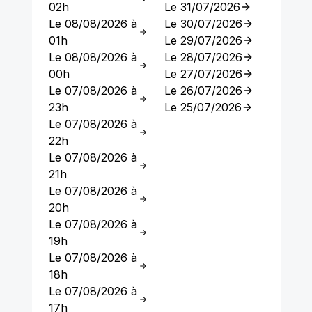
02h
Le 31/07/2026
Le 08/08/2026 à
Le 30/07/2026
01h
Le 29/07/2026
Le 08/08/2026 à
Le 28/07/2026
00h
Le 27/07/2026
Le 07/08/2026 à
Le 26/07/2026
23h
Le 25/07/2026
Le 07/08/2026 à
22h
Le 07/08/2026 à
21h
Le 07/08/2026 à
20h
Le 07/08/2026 à
19h
Le 07/08/2026 à
18h
Le 07/08/2026 à
17h