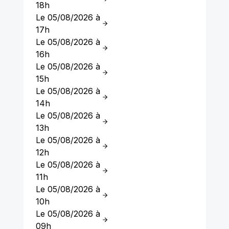
18h
Le 05/08/2026 à
17h
Le 05/08/2026 à
16h
Le 05/08/2026 à
15h
Le 05/08/2026 à
14h
Le 05/08/2026 à
13h
Le 05/08/2026 à
12h
Le 05/08/2026 à
11h
Le 05/08/2026 à
10h
Le 05/08/2026 à
09h