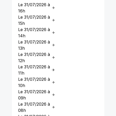
Le 31/07/2026 à
16h
Le 31/07/2026 à
15h
Le 31/07/2026 à
14h
Le 31/07/2026 à
13h
Le 31/07/2026 à
12h
Le 31/07/2026 à
11h
Le 31/07/2026 à
10h
Le 31/07/2026 à
09h
Le 31/07/2026 à
08h