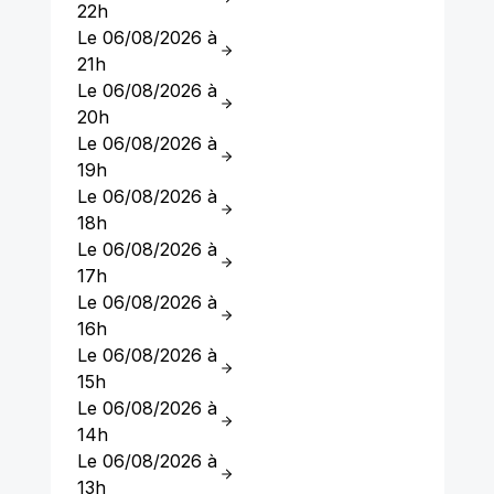
22h
Le 06/08/2026 à
21h
Le 06/08/2026 à
20h
Le 06/08/2026 à
19h
Le 06/08/2026 à
18h
Le 06/08/2026 à
17h
Le 06/08/2026 à
16h
Le 06/08/2026 à
15h
Le 06/08/2026 à
14h
Le 06/08/2026 à
13h