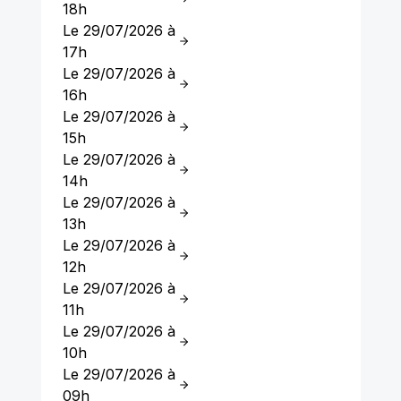
18h
Le 29/07/2026 à
17h
Le 29/07/2026 à
16h
Le 29/07/2026 à
15h
Le 29/07/2026 à
14h
Le 29/07/2026 à
13h
Le 29/07/2026 à
12h
Le 29/07/2026 à
11h
Le 29/07/2026 à
10h
Le 29/07/2026 à
09h