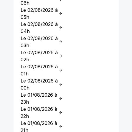
06h
Le 02/08/2026 à
05h
Le 02/08/2026 à
04h
Le 02/08/2026 à
03h
Le 02/08/2026 à
02h
Le 02/08/2026 à
01h
Le 02/08/2026 à
00h
Le 01/08/2026 à
23h
Le 01/08/2026 à
22h
Le 01/08/2026 à
21h