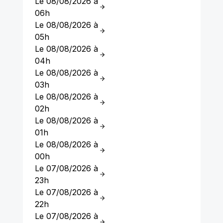
Le 08/08/2026 à
06h
Le 08/08/2026 à
05h
Le 08/08/2026 à
04h
Le 08/08/2026 à
03h
Le 08/08/2026 à
02h
Le 08/08/2026 à
01h
Le 08/08/2026 à
00h
Le 07/08/2026 à
23h
Le 07/08/2026 à
22h
Le 07/08/2026 à