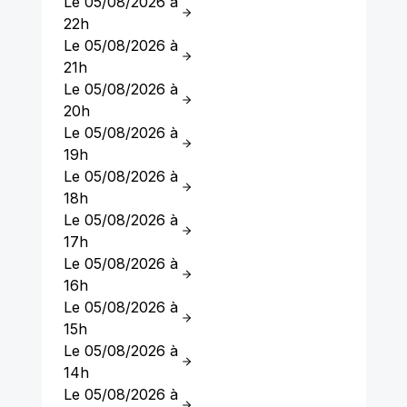
Le 05/08/2026 à
22h
Le 05/08/2026 à
21h
Le 05/08/2026 à
20h
Le 05/08/2026 à
19h
Le 05/08/2026 à
18h
Le 05/08/2026 à
17h
Le 05/08/2026 à
16h
Le 05/08/2026 à
15h
Le 05/08/2026 à
14h
Le 05/08/2026 à