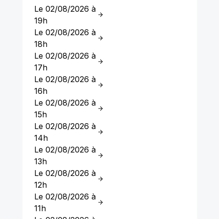
Le 02/08/2026 à
19h
Le 02/08/2026 à
18h
Le 02/08/2026 à
17h
Le 02/08/2026 à
16h
Le 02/08/2026 à
15h
Le 02/08/2026 à
14h
Le 02/08/2026 à
13h
Le 02/08/2026 à
12h
Le 02/08/2026 à
11h