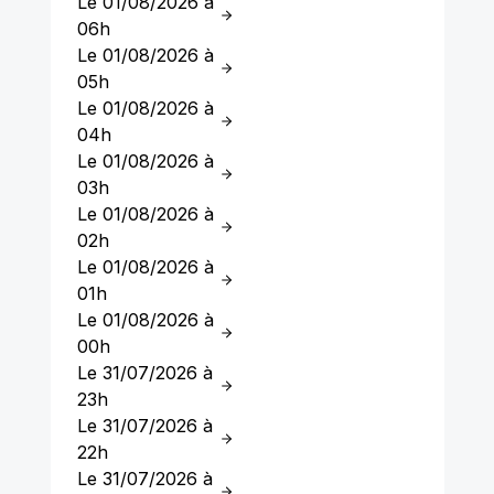
Le 01/08/2026 à
06h
Le 01/08/2026 à
05h
Le 01/08/2026 à
04h
Le 01/08/2026 à
03h
Le 01/08/2026 à
02h
Le 01/08/2026 à
01h
Le 01/08/2026 à
00h
Le 31/07/2026 à
23h
Le 31/07/2026 à
22h
Le 31/07/2026 à