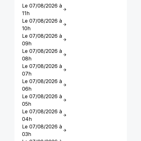
Le 07/08/2026 à
11h
Le 07/08/2026 à
10h
Le 07/08/2026 à
09h
Le 07/08/2026 à
08h
Le 07/08/2026 à
07h
Le 07/08/2026 à
06h
Le 07/08/2026 à
05h
Le 07/08/2026 à
04h
Le 07/08/2026 à
03h