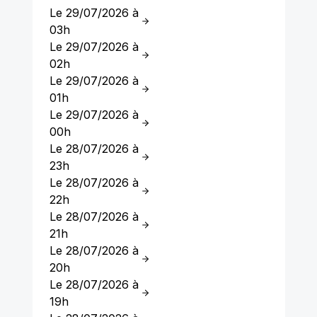
Le 29/07/2026 à
03h
Le 29/07/2026 à
02h
Le 29/07/2026 à
01h
Le 29/07/2026 à
00h
Le 28/07/2026 à
23h
Le 28/07/2026 à
22h
Le 28/07/2026 à
21h
Le 28/07/2026 à
20h
Le 28/07/2026 à
19h