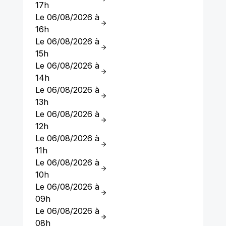
17h
Le 06/08/2026 à
16h
Le 06/08/2026 à
15h
Le 06/08/2026 à
14h
Le 06/08/2026 à
13h
Le 06/08/2026 à
12h
Le 06/08/2026 à
11h
Le 06/08/2026 à
10h
Le 06/08/2026 à
09h
Le 06/08/2026 à
08h