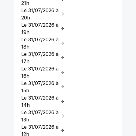
21h
Le 31/07/2026 à
20h
Le 31/07/2026 à
19h
Le 31/07/2026 à
18h
Le 31/07/2026 à
17h
Le 31/07/2026 à
16h
Le 31/07/2026 à
15h
Le 31/07/2026 à
14h
Le 31/07/2026 à
13h
Le 31/07/2026 à
12h