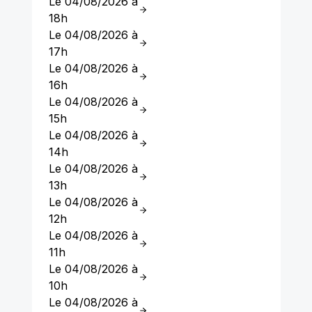
Le 04/08/2026 à
18h
Le 04/08/2026 à
17h
Le 04/08/2026 à
16h
Le 04/08/2026 à
15h
Le 04/08/2026 à
14h
Le 04/08/2026 à
13h
Le 04/08/2026 à
12h
Le 04/08/2026 à
11h
Le 04/08/2026 à
10h
Le 04/08/2026 à