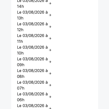
Le 03/08/2026 à
14h
Le 03/08/2026 à
13h
Le 03/08/2026 à
12h
Le 03/08/2026 à
11h
Le 03/08/2026 à
10h
Le 03/08/2026 à
09h
Le 03/08/2026 à
08h
Le 03/08/2026 à
07h
Le 03/08/2026 à
06h
Le 03/08/2026 à