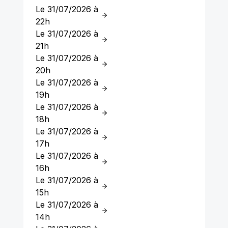
Le 31/07/2026 à
22h
Le 31/07/2026 à
21h
Le 31/07/2026 à
20h
Le 31/07/2026 à
19h
Le 31/07/2026 à
18h
Le 31/07/2026 à
17h
Le 31/07/2026 à
16h
Le 31/07/2026 à
15h
Le 31/07/2026 à
14h