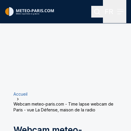
FR
Rechercher
Menu
Menu des
Accueil
Webcam meteo-paris.com - Time lapse webcam de
Paris - vue La Défense, maison de la radio
Webcam meteo-