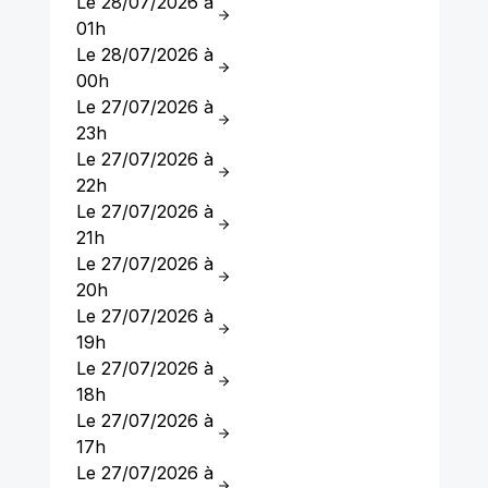
Le 28/07/2026 à
01h
Le 28/07/2026 à
00h
Le 27/07/2026 à
23h
Le 27/07/2026 à
22h
Le 27/07/2026 à
21h
Le 27/07/2026 à
20h
Le 27/07/2026 à
19h
Le 27/07/2026 à
18h
Le 27/07/2026 à
17h
Le 27/07/2026 à