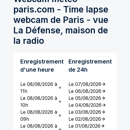
paris.com - Time lapse
webcam de Paris - vue
La Défense, maison de
la radio
Enregistrement
Enregistrement
d'une heure
de 24h
Le 08/08/2026 à
Le 07/08/2026
11h
Le 06/08/2026
Le 08/08/2026 à
Le 05/08/2026
10h
Le 04/08/2026
Le 08/08/2026 à
Le 03/08/2026
09h
Le 02/08/2026
Le 08/08/2026 à
Le 01/08/2026