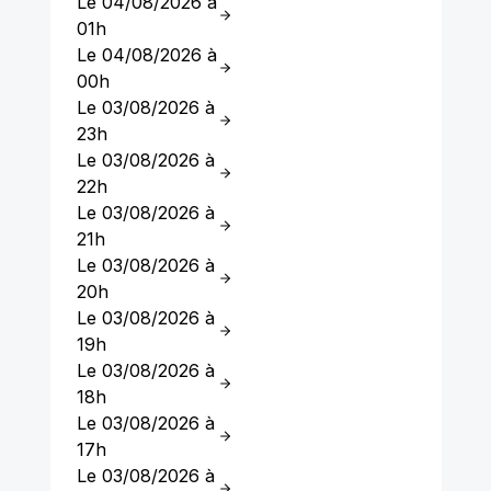
Le 04/08/2026 à
01h
Le 04/08/2026 à
00h
Le 03/08/2026 à
23h
Le 03/08/2026 à
22h
Le 03/08/2026 à
21h
Le 03/08/2026 à
20h
Le 03/08/2026 à
19h
Le 03/08/2026 à
18h
Le 03/08/2026 à
17h
Le 03/08/2026 à