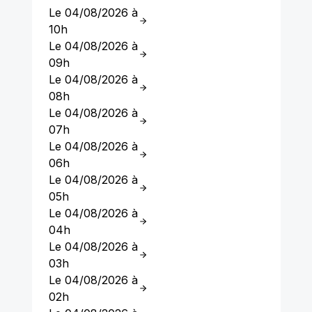
Le 04/08/2026 à
10h
Le 04/08/2026 à
09h
Le 04/08/2026 à
08h
Le 04/08/2026 à
07h
Le 04/08/2026 à
06h
Le 04/08/2026 à
05h
Le 04/08/2026 à
04h
Le 04/08/2026 à
03h
Le 04/08/2026 à
02h