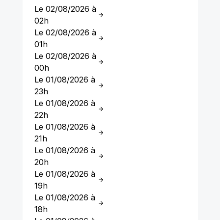
Le 02/08/2026 à
02h
Le 02/08/2026 à
01h
Le 02/08/2026 à
00h
Le 01/08/2026 à
23h
Le 01/08/2026 à
22h
Le 01/08/2026 à
21h
Le 01/08/2026 à
20h
Le 01/08/2026 à
19h
Le 01/08/2026 à
18h