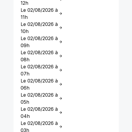
12h
Le 02/08/2026 à
11h
Le 02/08/2026 à
10h
Le 02/08/2026 à
09h
Le 02/08/2026 à
08h
Le 02/08/2026 à
07h
Le 02/08/2026 à
06h
Le 02/08/2026 à
05h
Le 02/08/2026 à
04h
Le 02/08/2026 à
03h