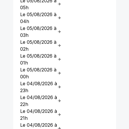
Le 05/08/2026 à
05h
Le 05/08/2026 à
04h
Le 05/08/2026 à
03h
Le 05/08/2026 à
02h
Le 05/08/2026 à
01h
Le 05/08/2026 à
00h
Le 04/08/2026 à
23h
Le 04/08/2026 à
22h
Le 04/08/2026 à
21h
Le 04/08/2026 à