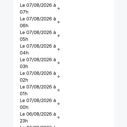
Le 07/08/2026 à
07h
Le 07/08/2026 à
06h
Le 07/08/2026 à
05h
Le 07/08/2026 à
04h
Le 07/08/2026 à
03h
Le 07/08/2026 à
02h
Le 07/08/2026 à
01h
Le 07/08/2026 à
00h
Le 06/08/2026 à
23h