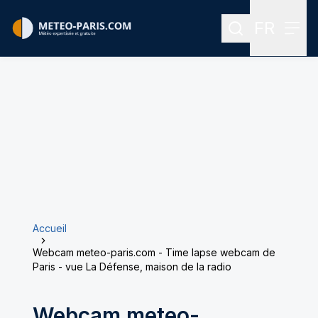
FR
Rechercher
Menu
Menu des
Accueil
Webcam meteo-paris.com - Time lapse webcam de
Paris - vue La Défense, maison de la radio
Webcam meteo-