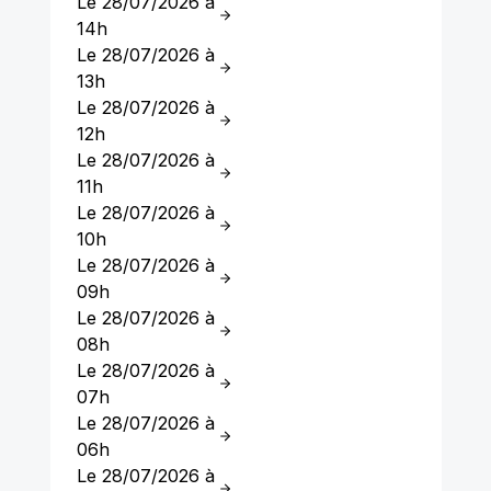
Le 28/07/2026 à
14h
Le 28/07/2026 à
13h
Le 28/07/2026 à
12h
Le 28/07/2026 à
11h
Le 28/07/2026 à
10h
Le 28/07/2026 à
09h
Le 28/07/2026 à
08h
Le 28/07/2026 à
07h
Le 28/07/2026 à
06h
Le 28/07/2026 à