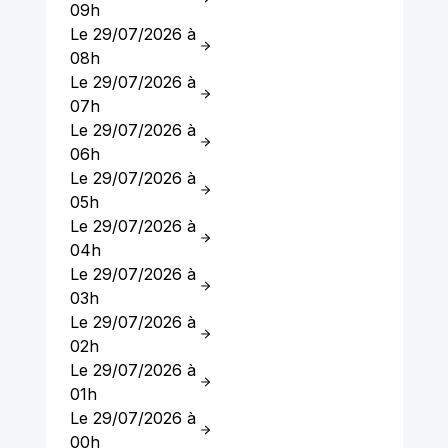
09h
Le 29/07/2026 à
08h
Le 29/07/2026 à
07h
Le 29/07/2026 à
06h
Le 29/07/2026 à
05h
Le 29/07/2026 à
04h
Le 29/07/2026 à
03h
Le 29/07/2026 à
02h
Le 29/07/2026 à
01h
Le 29/07/2026 à
00h