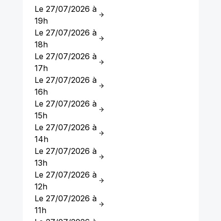
Le 27/07/2026 à
19h
Le 27/07/2026 à
18h
Le 27/07/2026 à
17h
Le 27/07/2026 à
16h
Le 27/07/2026 à
15h
Le 27/07/2026 à
14h
Le 27/07/2026 à
13h
Le 27/07/2026 à
12h
Le 27/07/2026 à
11h