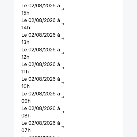
Le 02/08/2026 à
15h
Le 02/08/2026 à
14h
Le 02/08/2026 à
13h
Le 02/08/2026 à
12h
Le 02/08/2026 à
11h
Le 02/08/2026 à
10h
Le 02/08/2026 à
09h
Le 02/08/2026 à
08h
Le 02/08/2026 à
07h