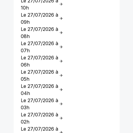
Le 27/07/2026 à
10h
Le 27/07/2026 à
09h
Le 27/07/2026 à
08h
Le 27/07/2026 à
07h
Le 27/07/2026 à
06h
Le 27/07/2026 à
05h
Le 27/07/2026 à
04h
Le 27/07/2026 à
03h
Le 27/07/2026 à
02h
Le 27/07/2026 à