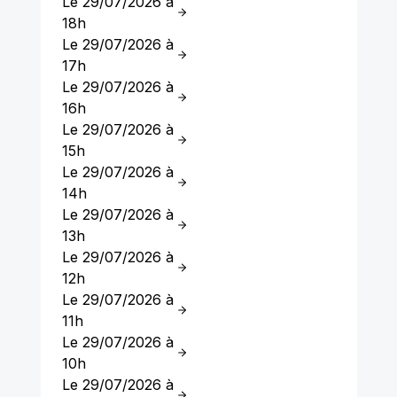
Le 29/07/2026 à
18h
Le 29/07/2026 à
17h
Le 29/07/2026 à
16h
Le 29/07/2026 à
15h
Le 29/07/2026 à
14h
Le 29/07/2026 à
13h
Le 29/07/2026 à
12h
Le 29/07/2026 à
11h
Le 29/07/2026 à
10h
Le 29/07/2026 à