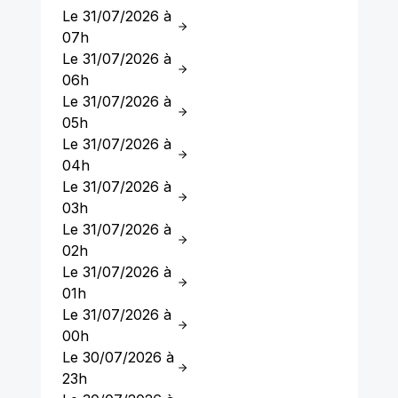
Le 31/07/2026 à
07h
Le 31/07/2026 à
06h
Le 31/07/2026 à
05h
Le 31/07/2026 à
04h
Le 31/07/2026 à
03h
Le 31/07/2026 à
02h
Le 31/07/2026 à
01h
Le 31/07/2026 à
00h
Le 30/07/2026 à
23h