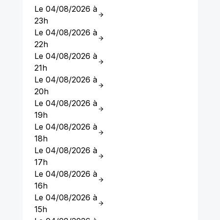
Le 04/08/2026 à
23h
Le 04/08/2026 à
22h
Le 04/08/2026 à
21h
Le 04/08/2026 à
20h
Le 04/08/2026 à
19h
Le 04/08/2026 à
18h
Le 04/08/2026 à
17h
Le 04/08/2026 à
16h
Le 04/08/2026 à
15h