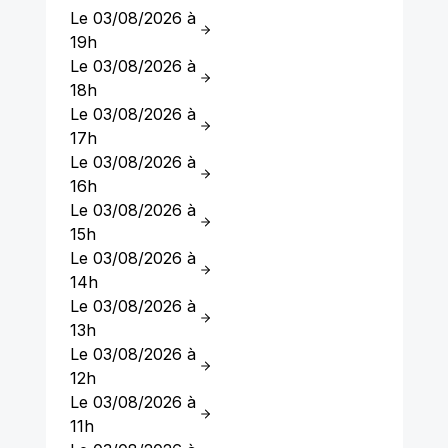
Le 03/08/2026 à
19h
Le 03/08/2026 à
18h
Le 03/08/2026 à
17h
Le 03/08/2026 à
16h
Le 03/08/2026 à
15h
Le 03/08/2026 à
14h
Le 03/08/2026 à
13h
Le 03/08/2026 à
12h
Le 03/08/2026 à
11h