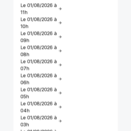
Le 01/08/2026 à
11h
Le 01/08/2026 à
10h
Le 01/08/2026 à
09h
Le 01/08/2026 à
08h
Le 01/08/2026 à
07h
Le 01/08/2026 à
06h
Le 01/08/2026 à
05h
Le 01/08/2026 à
04h
Le 01/08/2026 à
03h