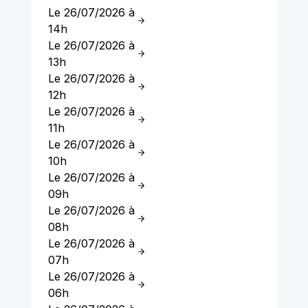
Le 26/07/2026 à
14h
Le 26/07/2026 à
13h
Le 26/07/2026 à
12h
Le 26/07/2026 à
11h
Le 26/07/2026 à
10h
Le 26/07/2026 à
09h
Le 26/07/2026 à
08h
Le 26/07/2026 à
07h
Le 26/07/2026 à
06h