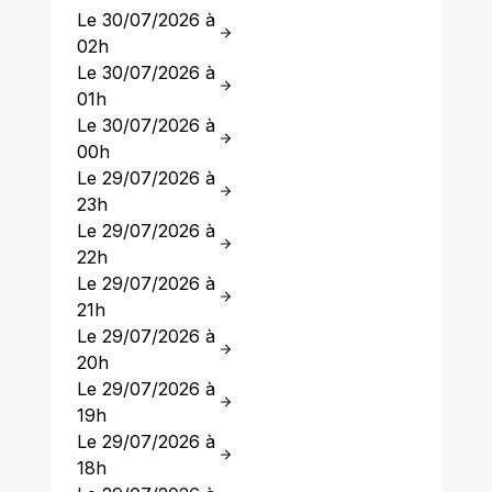
Le 30/07/2026 à
02h
Le 30/07/2026 à
01h
Le 30/07/2026 à
00h
Le 29/07/2026 à
23h
Le 29/07/2026 à
22h
Le 29/07/2026 à
21h
Le 29/07/2026 à
20h
Le 29/07/2026 à
19h
Le 29/07/2026 à
18h