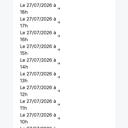
Le 27/07/2026 à
18h
Le 27/07/2026 à
17h
Le 27/07/2026 à
16h
Le 27/07/2026 à
15h
Le 27/07/2026 à
14h
Le 27/07/2026 à
13h
Le 27/07/2026 à
12h
Le 27/07/2026 à
11h
Le 27/07/2026 à
10h