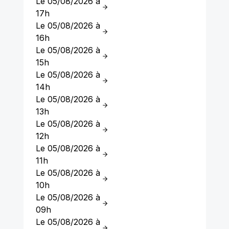
Le 05/08/2026 à
17h
Le 05/08/2026 à
16h
Le 05/08/2026 à
15h
Le 05/08/2026 à
14h
Le 05/08/2026 à
13h
Le 05/08/2026 à
12h
Le 05/08/2026 à
11h
Le 05/08/2026 à
10h
Le 05/08/2026 à
09h
Le 05/08/2026 à