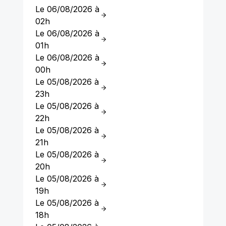
Le 06/08/2026 à
02h
Le 06/08/2026 à
01h
Le 06/08/2026 à
00h
Le 05/08/2026 à
23h
Le 05/08/2026 à
22h
Le 05/08/2026 à
21h
Le 05/08/2026 à
20h
Le 05/08/2026 à
19h
Le 05/08/2026 à
18h