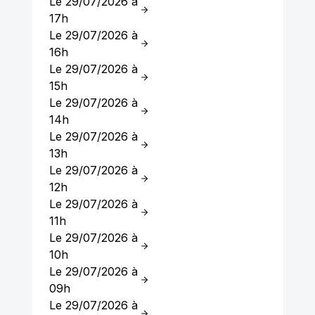
Le 29/07/2026 à
17h
Le 29/07/2026 à
16h
Le 29/07/2026 à
15h
Le 29/07/2026 à
14h
Le 29/07/2026 à
13h
Le 29/07/2026 à
12h
Le 29/07/2026 à
11h
Le 29/07/2026 à
10h
Le 29/07/2026 à
09h
Le 29/07/2026 à