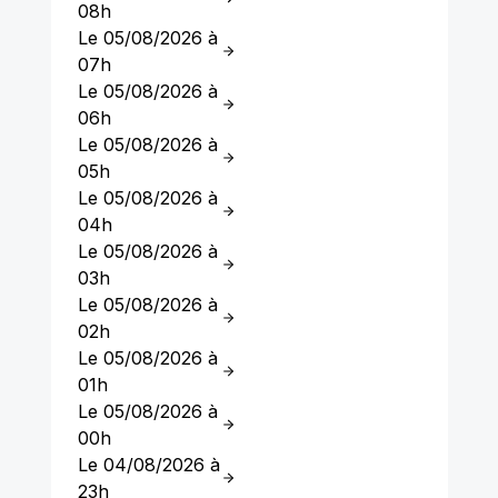
08h
Le 05/08/2026 à
07h
Le 05/08/2026 à
06h
Le 05/08/2026 à
05h
Le 05/08/2026 à
04h
Le 05/08/2026 à
03h
Le 05/08/2026 à
02h
Le 05/08/2026 à
01h
Le 05/08/2026 à
00h
Le 04/08/2026 à
23h