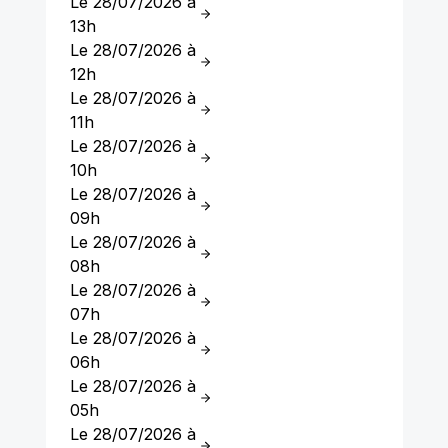
Le 28/07/2026 à
13h
Le 28/07/2026 à
12h
Le 28/07/2026 à
11h
Le 28/07/2026 à
10h
Le 28/07/2026 à
09h
Le 28/07/2026 à
08h
Le 28/07/2026 à
07h
Le 28/07/2026 à
06h
Le 28/07/2026 à
05h
Le 28/07/2026 à