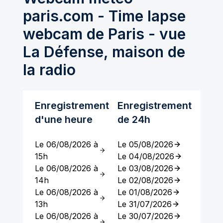
paris.com - Time lapse
webcam de Paris - vue
La Défense, maison de
la radio
Enregistrement
Enregistrement
d'une heure
de 24h
Le 06/08/2026 à
Le 05/08/2026
15h
Le 04/08/2026
Le 06/08/2026 à
Le 03/08/2026
14h
Le 02/08/2026
Le 06/08/2026 à
Le 01/08/2026
13h
Le 31/07/2026
Le 06/08/2026 à
Le 30/07/2026