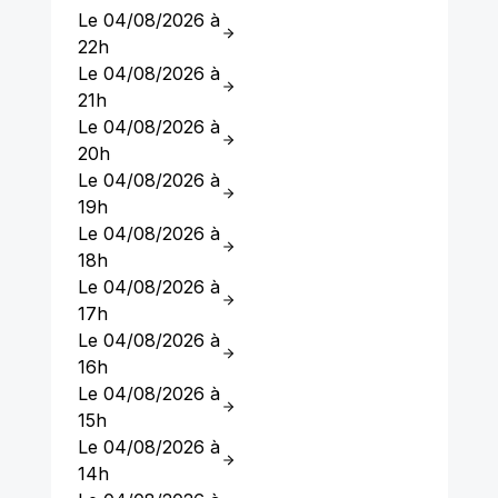
Le 04/08/2026 à
22h
Le 04/08/2026 à
21h
Le 04/08/2026 à
20h
Le 04/08/2026 à
19h
Le 04/08/2026 à
18h
Le 04/08/2026 à
17h
Le 04/08/2026 à
16h
Le 04/08/2026 à
15h
Le 04/08/2026 à
14h