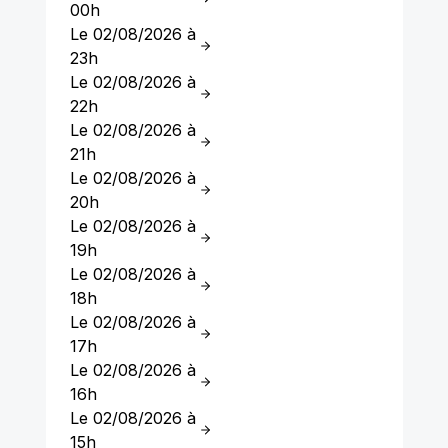
00h
Le 02/08/2026 à
23h
Le 02/08/2026 à
22h
Le 02/08/2026 à
21h
Le 02/08/2026 à
20h
Le 02/08/2026 à
19h
Le 02/08/2026 à
18h
Le 02/08/2026 à
17h
Le 02/08/2026 à
16h
Le 02/08/2026 à
15h