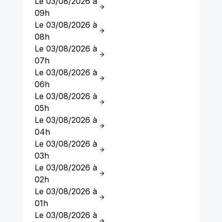
Le 03/08/2026 à
09h
Le 03/08/2026 à
08h
Le 03/08/2026 à
07h
Le 03/08/2026 à
06h
Le 03/08/2026 à
05h
Le 03/08/2026 à
04h
Le 03/08/2026 à
03h
Le 03/08/2026 à
02h
Le 03/08/2026 à
01h
Le 03/08/2026 à