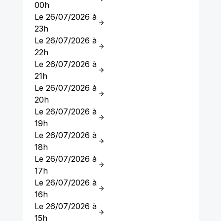
00h
Le 26/07/2026 à
23h
Le 26/07/2026 à
22h
Le 26/07/2026 à
21h
Le 26/07/2026 à
20h
Le 26/07/2026 à
19h
Le 26/07/2026 à
18h
Le 26/07/2026 à
17h
Le 26/07/2026 à
16h
Le 26/07/2026 à
15h