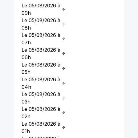
Le 05/08/2026 à
09h
Le 05/08/2026 à
08h
Le 05/08/2026 à
07h
Le 05/08/2026 à
06h
Le 05/08/2026 à
05h
Le 05/08/2026 à
04h
Le 05/08/2026 à
03h
Le 05/08/2026 à
02h
Le 05/08/2026 à
01h