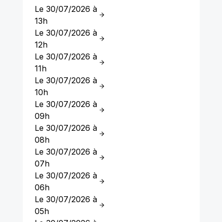
Le 30/07/2026 à
13h
Le 30/07/2026 à
12h
Le 30/07/2026 à
11h
Le 30/07/2026 à
10h
Le 30/07/2026 à
09h
Le 30/07/2026 à
08h
Le 30/07/2026 à
07h
Le 30/07/2026 à
06h
Le 30/07/2026 à
05h