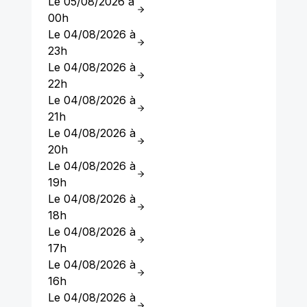
Le 05/08/2026 à
00h
Le 04/08/2026 à
23h
Le 04/08/2026 à
22h
Le 04/08/2026 à
21h
Le 04/08/2026 à
20h
Le 04/08/2026 à
19h
Le 04/08/2026 à
18h
Le 04/08/2026 à
17h
Le 04/08/2026 à
16h
Le 04/08/2026 à