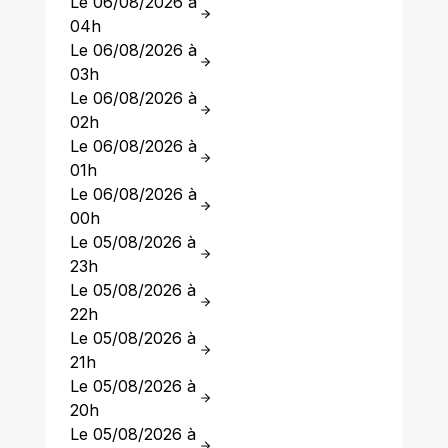
Le 06/08/2026 à
04h
Le 06/08/2026 à
03h
Le 06/08/2026 à
02h
Le 06/08/2026 à
01h
Le 06/08/2026 à
00h
Le 05/08/2026 à
23h
Le 05/08/2026 à
22h
Le 05/08/2026 à
21h
Le 05/08/2026 à
20h
Le 05/08/2026 à