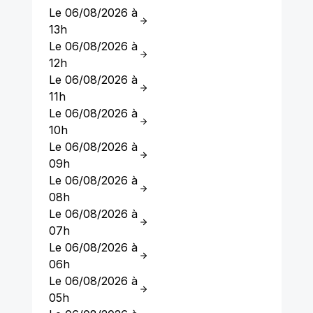
Le 06/08/2026 à
13h
Le 06/08/2026 à
12h
Le 06/08/2026 à
11h
Le 06/08/2026 à
10h
Le 06/08/2026 à
09h
Le 06/08/2026 à
08h
Le 06/08/2026 à
07h
Le 06/08/2026 à
06h
Le 06/08/2026 à
05h