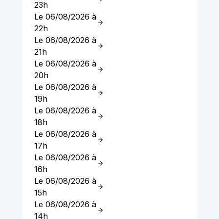
23h
Le 06/08/2026 à
22h
Le 06/08/2026 à
21h
Le 06/08/2026 à
20h
Le 06/08/2026 à
19h
Le 06/08/2026 à
18h
Le 06/08/2026 à
17h
Le 06/08/2026 à
16h
Le 06/08/2026 à
15h
Le 06/08/2026 à
14h