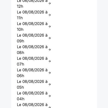
Le 08/08/2026 à
12h
Le 08/08/2026 à
11h
Le 08/08/2026 à
10h
Le 08/08/2026 à
09h
Le 08/08/2026 à
08h
Le 08/08/2026 à
07h
Le 08/08/2026 à
06h
Le 08/08/2026 à
05h
Le 08/08/2026 à
04h
Le 08/08/2026 à