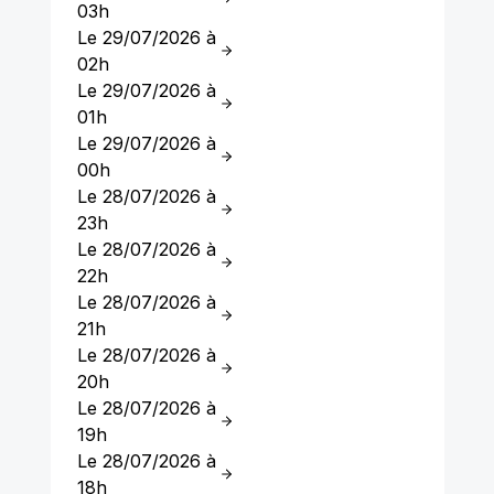
03h
Le 29/07/2026 à
02h
Le 29/07/2026 à
01h
Le 29/07/2026 à
00h
Le 28/07/2026 à
23h
Le 28/07/2026 à
22h
Le 28/07/2026 à
21h
Le 28/07/2026 à
20h
Le 28/07/2026 à
19h
Le 28/07/2026 à
18h