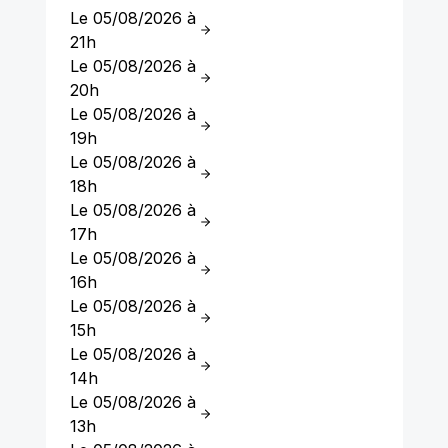
Le 05/08/2026 à
21h
Le 05/08/2026 à
20h
Le 05/08/2026 à
19h
Le 05/08/2026 à
18h
Le 05/08/2026 à
17h
Le 05/08/2026 à
16h
Le 05/08/2026 à
15h
Le 05/08/2026 à
14h
Le 05/08/2026 à
13h