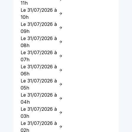
11h
Le 31/07/2026 à
10h
Le 31/07/2026 à
09h
Le 31/07/2026 à
08h
Le 31/07/2026 à
07h
Le 31/07/2026 à
06h
Le 31/07/2026 à
05h
Le 31/07/2026 à
04h
Le 31/07/2026 à
03h
Le 31/07/2026 à
02h