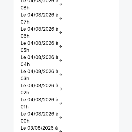
Le 04/08/2026 à
08h
Le 04/08/2026 à
07h
Le 04/08/2026 à
06h
Le 04/08/2026 à
05h
Le 04/08/2026 à
04h
Le 04/08/2026 à
03h
Le 04/08/2026 à
02h
Le 04/08/2026 à
01h
Le 04/08/2026 à
00h
Le 03/08/2026 à