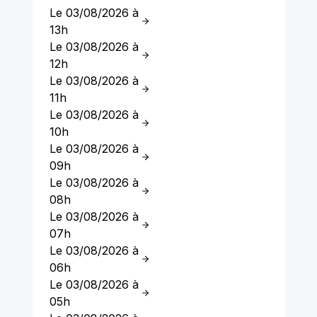
Le 03/08/2026 à
13h
Le 03/08/2026 à
12h
Le 03/08/2026 à
11h
Le 03/08/2026 à
10h
Le 03/08/2026 à
09h
Le 03/08/2026 à
08h
Le 03/08/2026 à
07h
Le 03/08/2026 à
06h
Le 03/08/2026 à
05h