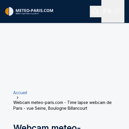
FR
Rechercher
Menu
Menu des
Accueil
Webcam meteo-paris.com - Time lapse webcam de
Paris - vue Seine, Boulogne Billancourt
Webcam meteo-