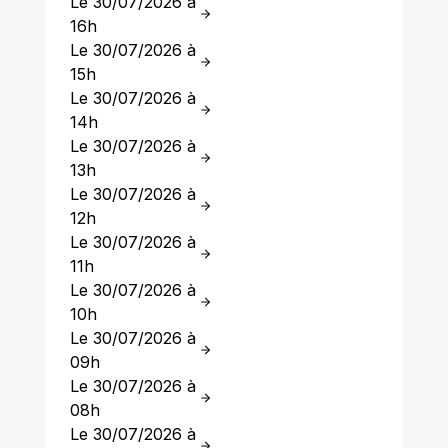
Le 30/07/2026 à
16h
Le 30/07/2026 à
15h
Le 30/07/2026 à
14h
Le 30/07/2026 à
13h
Le 30/07/2026 à
12h
Le 30/07/2026 à
11h
Le 30/07/2026 à
10h
Le 30/07/2026 à
09h
Le 30/07/2026 à
08h
Le 30/07/2026 à