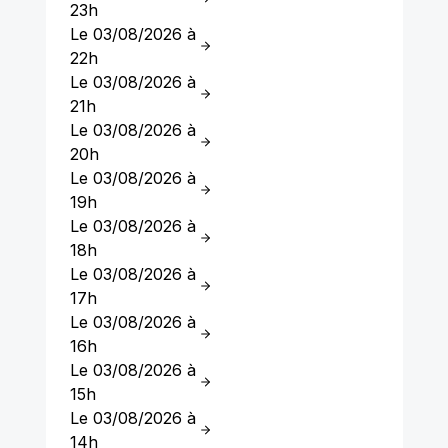
23h
Le 03/08/2026 à
22h
Le 03/08/2026 à
21h
Le 03/08/2026 à
20h
Le 03/08/2026 à
19h
Le 03/08/2026 à
18h
Le 03/08/2026 à
17h
Le 03/08/2026 à
16h
Le 03/08/2026 à
15h
Le 03/08/2026 à
14h