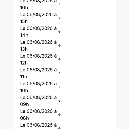
Le 06/08/2026 à
16h
Le 06/08/2026 à
15h
Le 06/08/2026 à
14h
Le 06/08/2026 à
13h
Le 06/08/2026 à
12h
Le 06/08/2026 à
11h
Le 06/08/2026 à
10h
Le 06/08/2026 à
09h
Le 06/08/2026 à
08h
Le 06/08/2026 à