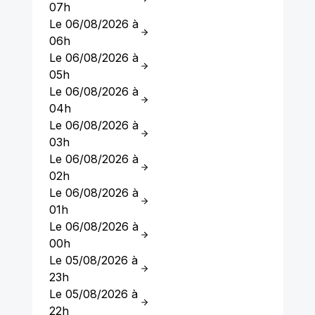
07h
Le 06/08/2026 à
06h
Le 06/08/2026 à
05h
Le 06/08/2026 à
04h
Le 06/08/2026 à
03h
Le 06/08/2026 à
02h
Le 06/08/2026 à
01h
Le 06/08/2026 à
00h
Le 05/08/2026 à
23h
Le 05/08/2026 à
22h