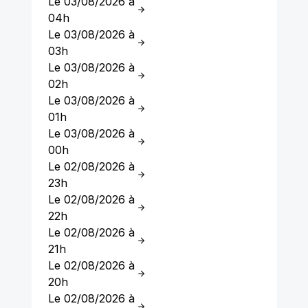
Le 03/08/2026 à
04h
Le 03/08/2026 à
03h
Le 03/08/2026 à
02h
Le 03/08/2026 à
01h
Le 03/08/2026 à
00h
Le 02/08/2026 à
23h
Le 02/08/2026 à
22h
Le 02/08/2026 à
21h
Le 02/08/2026 à
20h
Le 02/08/2026 à