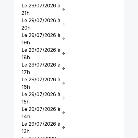
Le 29/07/2026 à
21h
Le 29/07/2026 à
20h
Le 29/07/2026 à
19h
Le 29/07/2026 à
18h
Le 29/07/2026 à
17h
Le 29/07/2026 à
16h
Le 29/07/2026 à
15h
Le 29/07/2026 à
14h
Le 29/07/2026 à
13h