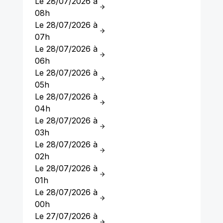
Le 28/07/2026 à
08h
Le 28/07/2026 à
07h
Le 28/07/2026 à
06h
Le 28/07/2026 à
05h
Le 28/07/2026 à
04h
Le 28/07/2026 à
03h
Le 28/07/2026 à
02h
Le 28/07/2026 à
01h
Le 28/07/2026 à
00h
Le 27/07/2026 à