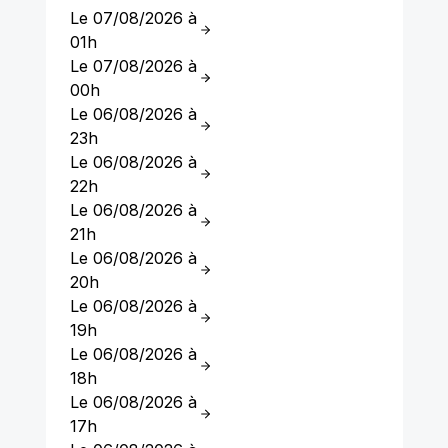
Le 07/08/2026 à
01h
Le 07/08/2026 à
00h
Le 06/08/2026 à
23h
Le 06/08/2026 à
22h
Le 06/08/2026 à
21h
Le 06/08/2026 à
20h
Le 06/08/2026 à
19h
Le 06/08/2026 à
18h
Le 06/08/2026 à
17h