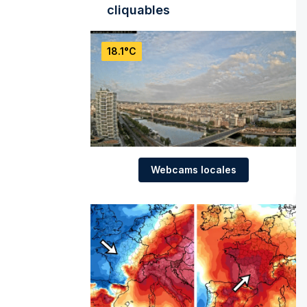
cliquables
18.1°C
Webcams locales