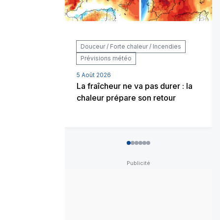
Douceur / Forte chaleur / Incendies
Prévisions météo
5 Août 2026
La fraîcheur ne va pas durer : la
chaleur prépare son retour
0
1
2
3
4
5