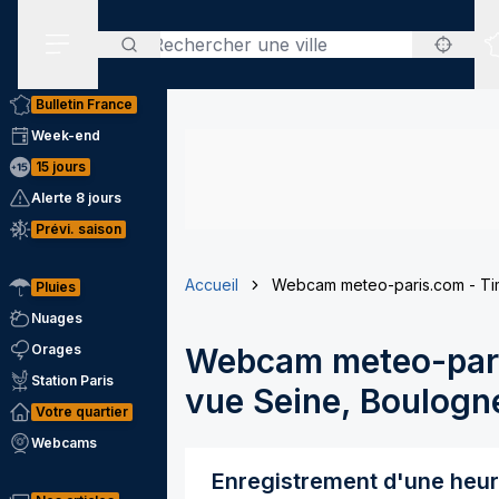
Rechercher
Menu secondaire
Bulletin France
Week-end
15 jours
Alerte 8 jours
Prévi. saison
Accueil
Webcam meteo-paris.com - Tim
Pluies
Nuages
Orages
Webcam meteo-pari
Station Paris
vue Seine, Boulogne
Votre quartier
Webcams
Enregistrement d'une heu