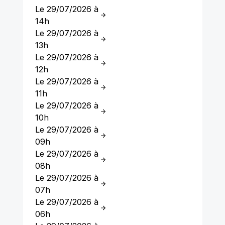
Le 29/07/2026 à
14h
Le 29/07/2026 à
13h
Le 29/07/2026 à
12h
Le 29/07/2026 à
11h
Le 29/07/2026 à
10h
Le 29/07/2026 à
09h
Le 29/07/2026 à
08h
Le 29/07/2026 à
07h
Le 29/07/2026 à
06h