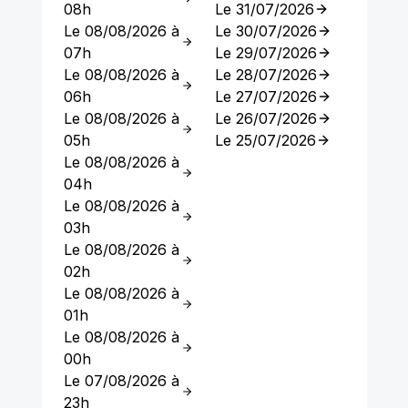
08h
Le 31/07/2026
Le 08/08/2026 à
Le 30/07/2026
07h
Le 29/07/2026
Le 08/08/2026 à
Le 28/07/2026
06h
Le 27/07/2026
Le 08/08/2026 à
Le 26/07/2026
05h
Le 25/07/2026
Le 08/08/2026 à
04h
Le 08/08/2026 à
03h
Le 08/08/2026 à
02h
Le 08/08/2026 à
01h
Le 08/08/2026 à
00h
Le 07/08/2026 à
23h