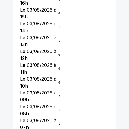
16h
Le 03/08/2026 à
15h
Le 03/08/2026 à
14h
Le 03/08/2026 à
13h
Le 03/08/2026 à
12h
Le 03/08/2026 à
11h
Le 03/08/2026 à
10h
Le 03/08/2026 à
09h
Le 03/08/2026 à
08h
Le 03/08/2026 à
07h