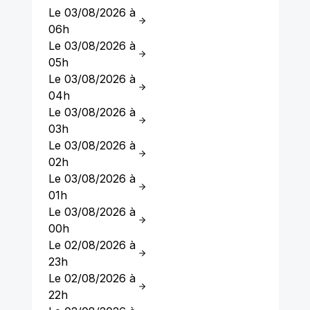
Le 03/08/2026 à
06h
Le 03/08/2026 à
05h
Le 03/08/2026 à
04h
Le 03/08/2026 à
03h
Le 03/08/2026 à
02h
Le 03/08/2026 à
01h
Le 03/08/2026 à
00h
Le 02/08/2026 à
23h
Le 02/08/2026 à
22h