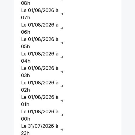
08h
Le 01/08/2026 à
07h
Le 01/08/2026 à
06h
Le 01/08/2026 à
05h
Le 01/08/2026 à
04h
Le 01/08/2026 à
03h
Le 01/08/2026 à
02h
Le 01/08/2026 à
01h
Le 01/08/2026 à
00h
Le 31/07/2026 à
23h