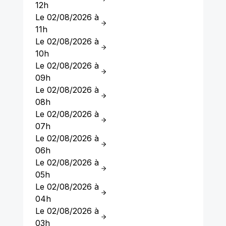
12h
Le 02/08/2026 à
11h
Le 02/08/2026 à
10h
Le 02/08/2026 à
09h
Le 02/08/2026 à
08h
Le 02/08/2026 à
07h
Le 02/08/2026 à
06h
Le 02/08/2026 à
05h
Le 02/08/2026 à
04h
Le 02/08/2026 à
03h