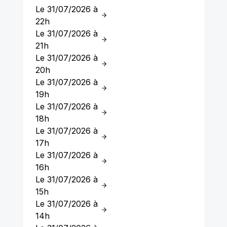
Le 31/07/2026 à
22h
Le 31/07/2026 à
21h
Le 31/07/2026 à
20h
Le 31/07/2026 à
19h
Le 31/07/2026 à
18h
Le 31/07/2026 à
17h
Le 31/07/2026 à
16h
Le 31/07/2026 à
15h
Le 31/07/2026 à
14h