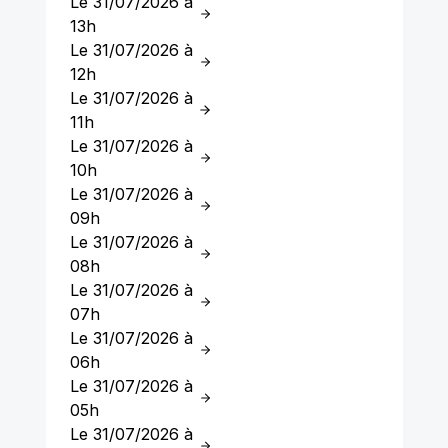
Le 31/07/2026 à
13h
Le 31/07/2026 à
12h
Le 31/07/2026 à
11h
Le 31/07/2026 à
10h
Le 31/07/2026 à
09h
Le 31/07/2026 à
08h
Le 31/07/2026 à
07h
Le 31/07/2026 à
06h
Le 31/07/2026 à
05h
Le 31/07/2026 à