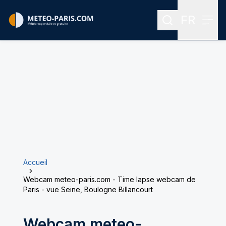
FR
Rechercher
Menu
Menu des
Accueil
Webcam meteo-paris.com - Time lapse webcam de
Paris - vue Seine, Boulogne Billancourt
Webcam meteo-