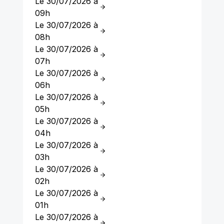
Le 30/07/2026 à
09h
Le 30/07/2026 à
08h
Le 30/07/2026 à
07h
Le 30/07/2026 à
06h
Le 30/07/2026 à
05h
Le 30/07/2026 à
04h
Le 30/07/2026 à
03h
Le 30/07/2026 à
02h
Le 30/07/2026 à
01h
Le 30/07/2026 à