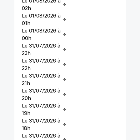
Le 01/08/2026 à
02h
Le 01/08/2026 à
01h
Le 01/08/2026 à
00h
Le 31/07/2026 à
23h
Le 31/07/2026 à
22h
Le 31/07/2026 à
21h
Le 31/07/2026 à
20h
Le 31/07/2026 à
19h
Le 31/07/2026 à
18h
Le 31/07/2026 à