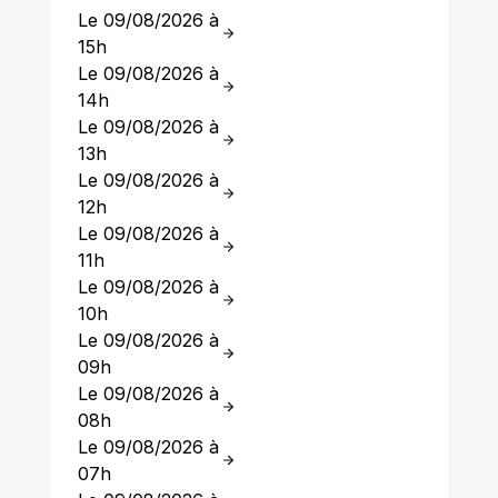
Le 09/08/2026 à
15h
Le 09/08/2026 à
14h
Le 09/08/2026 à
13h
Le 09/08/2026 à
12h
Le 09/08/2026 à
11h
Le 09/08/2026 à
10h
Le 09/08/2026 à
09h
Le 09/08/2026 à
08h
Le 09/08/2026 à
07h