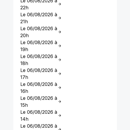
Le 06/08/2026 à
22h
Le 06/08/2026 à
21h
Le 06/08/2026 à
20h
Le 06/08/2026 à
19h
Le 06/08/2026 à
18h
Le 06/08/2026 à
17h
Le 06/08/2026 à
16h
Le 06/08/2026 à
15h
Le 06/08/2026 à
14h
Le 06/08/2026 à