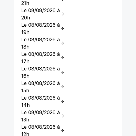
21h
Le 08/08/2026 à
20h
Le 08/08/2026 à
19h
Le 08/08/2026 à
18h
Le 08/08/2026 à
17h
Le 08/08/2026 à
16h
Le 08/08/2026 à
15h
Le 08/08/2026 à
14h
Le 08/08/2026 à
13h
Le 08/08/2026 à
12h