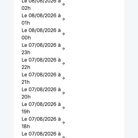
Le 08/08/2026 à
02h
Le 08/08/2026 à
01h
Le 08/08/2026 à
00h
Le 07/08/2026 à
23h
Le 07/08/2026 à
22h
Le 07/08/2026 à
21h
Le 07/08/2026 à
20h
Le 07/08/2026 à
19h
Le 07/08/2026 à
18h
Le 07/08/2026 à