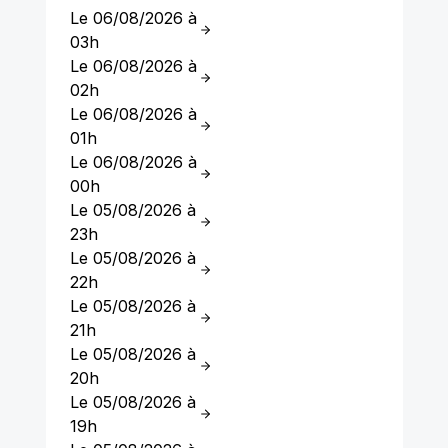
Le 06/08/2026 à
03h
Le 06/08/2026 à
02h
Le 06/08/2026 à
01h
Le 06/08/2026 à
00h
Le 05/08/2026 à
23h
Le 05/08/2026 à
22h
Le 05/08/2026 à
21h
Le 05/08/2026 à
20h
Le 05/08/2026 à
19h