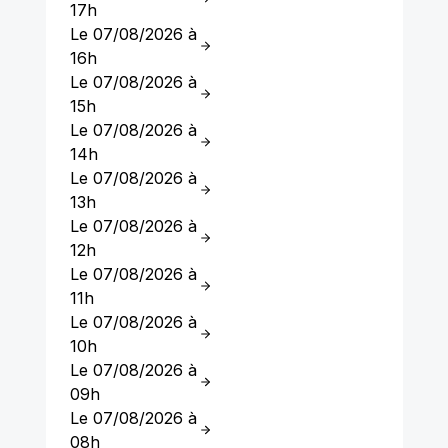
17h
Le 07/08/2026 à
16h
Le 07/08/2026 à
15h
Le 07/08/2026 à
14h
Le 07/08/2026 à
13h
Le 07/08/2026 à
12h
Le 07/08/2026 à
11h
Le 07/08/2026 à
10h
Le 07/08/2026 à
09h
Le 07/08/2026 à
08h