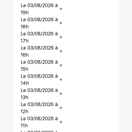
Le 03/08/2026 à
19h
Le 03/08/2026 à
18h
Le 03/08/2026 à
17h
Le 03/08/2026 à
16h
Le 03/08/2026 à
15h
Le 03/08/2026 à
14h
Le 03/08/2026 à
13h
Le 03/08/2026 à
12h
Le 03/08/2026 à
11h