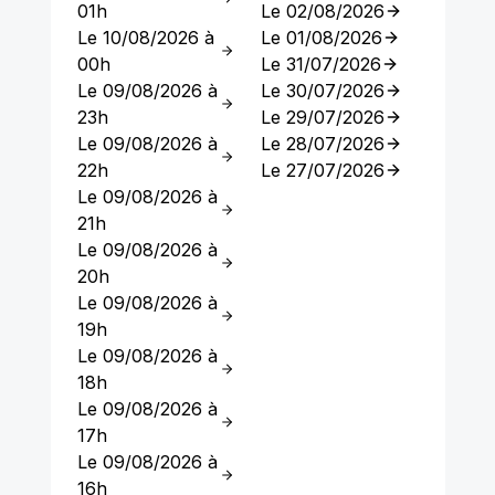
01h
Le 02/08/2026
Le 10/08/2026 à
Le 01/08/2026
00h
Le 31/07/2026
Le 09/08/2026 à
Le 30/07/2026
23h
Le 29/07/2026
Le 09/08/2026 à
Le 28/07/2026
22h
Le 27/07/2026
Le 09/08/2026 à
21h
Le 09/08/2026 à
20h
Le 09/08/2026 à
19h
Le 09/08/2026 à
18h
Le 09/08/2026 à
17h
Le 09/08/2026 à
16h