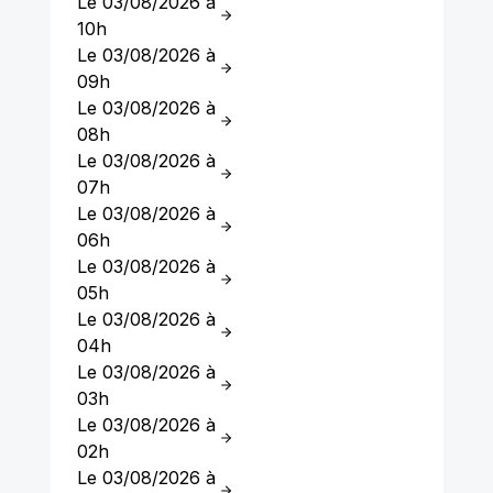
Le 03/08/2026 à
10h
Le 03/08/2026 à
09h
Le 03/08/2026 à
08h
Le 03/08/2026 à
07h
Le 03/08/2026 à
06h
Le 03/08/2026 à
05h
Le 03/08/2026 à
04h
Le 03/08/2026 à
03h
Le 03/08/2026 à
02h
Le 03/08/2026 à