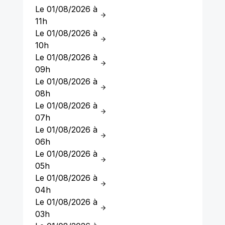
Le 01/08/2026 à
11h
Le 01/08/2026 à
10h
Le 01/08/2026 à
09h
Le 01/08/2026 à
08h
Le 01/08/2026 à
07h
Le 01/08/2026 à
06h
Le 01/08/2026 à
05h
Le 01/08/2026 à
04h
Le 01/08/2026 à
03h