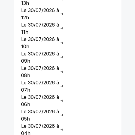
13h
Le 30/07/2026 à
12h
Le 30/07/2026 à
11h
Le 30/07/2026 à
10h
Le 30/07/2026 à
09h
Le 30/07/2026 à
08h
Le 30/07/2026 à
07h
Le 30/07/2026 à
06h
Le 30/07/2026 à
05h
Le 30/07/2026 à
04h