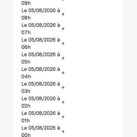
09h
Le 05/08/2026 à
08h
Le 05/08/2026 à
07h
Le 05/08/2026 à
06h
Le 05/08/2026 à
05h
Le 05/08/2026 à
04h
Le 05/08/2026 à
03h
Le 05/08/2026 à
02h
Le 05/08/2026 à
01h
Le 05/08/2026 à
00h