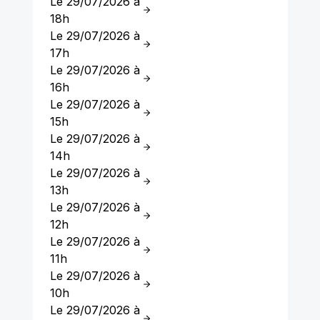
Le 29/07/2026 à
18h
Le 29/07/2026 à
17h
Le 29/07/2026 à
16h
Le 29/07/2026 à
15h
Le 29/07/2026 à
14h
Le 29/07/2026 à
13h
Le 29/07/2026 à
12h
Le 29/07/2026 à
11h
Le 29/07/2026 à
10h
Le 29/07/2026 à