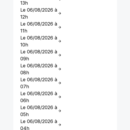
13h
Le 06/08/2026 à
12h
Le 06/08/2026 à
11h
Le 06/08/2026 à
10h
Le 06/08/2026 à
09h
Le 06/08/2026 à
08h
Le 06/08/2026 à
07h
Le 06/08/2026 à
06h
Le 06/08/2026 à
05h
Le 06/08/2026 à
04h