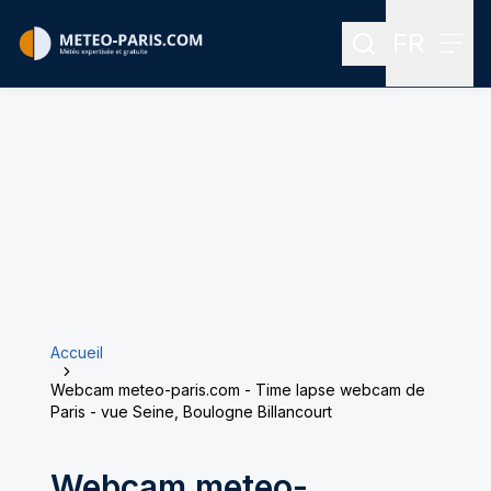
FR
Rechercher
Menu
Menu des
Accueil
Webcam meteo-paris.com - Time lapse webcam de
Paris - vue Seine, Boulogne Billancourt
Webcam meteo-