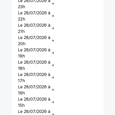
Le 28/07/2026 à
23h
Le 28/07/2026 à
22h
Le 28/07/2026 à
21h
Le 28/07/2026 à
20h
Le 28/07/2026 à
19h
Le 28/07/2026 à
18h
Le 28/07/2026 à
17h
Le 28/07/2026 à
16h
Le 28/07/2026 à
15h
Le 28/07/2026 à