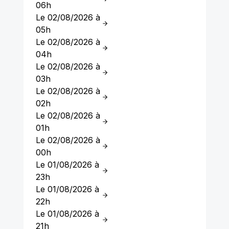
06h
Le 02/08/2026 à
05h
Le 02/08/2026 à
04h
Le 02/08/2026 à
03h
Le 02/08/2026 à
02h
Le 02/08/2026 à
01h
Le 02/08/2026 à
00h
Le 01/08/2026 à
23h
Le 01/08/2026 à
22h
Le 01/08/2026 à
21h