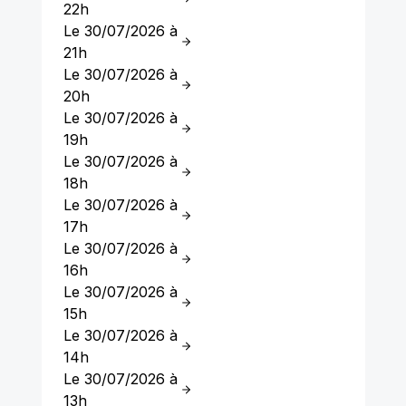
22h
Le 30/07/2026 à
21h
Le 30/07/2026 à
20h
Le 30/07/2026 à
19h
Le 30/07/2026 à
18h
Le 30/07/2026 à
17h
Le 30/07/2026 à
16h
Le 30/07/2026 à
15h
Le 30/07/2026 à
14h
Le 30/07/2026 à
13h