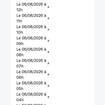
Le 06/08/2026 à
12h
Le 06/08/2026 à
11h
Le 06/08/2026 à
10h
Le 06/08/2026 à
09h
Le 06/08/2026 à
08h
Le 06/08/2026 à
07h
Le 06/08/2026 à
06h
Le 06/08/2026 à
05h
Le 06/08/2026 à
04h