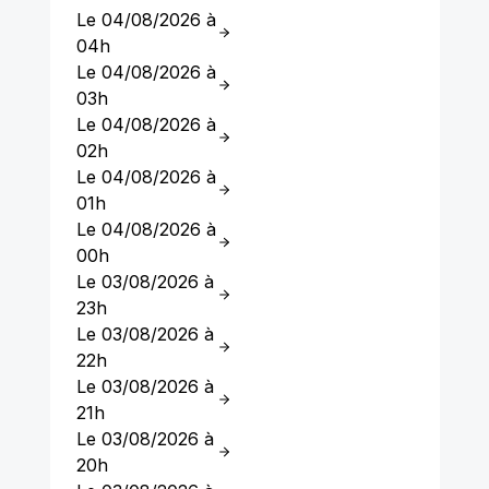
Le 04/08/2026 à
04h
Le 04/08/2026 à
03h
Le 04/08/2026 à
02h
Le 04/08/2026 à
01h
Le 04/08/2026 à
00h
Le 03/08/2026 à
23h
Le 03/08/2026 à
22h
Le 03/08/2026 à
21h
Le 03/08/2026 à
20h