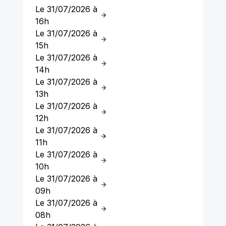
Le 31/07/2026 à
16h
Le 31/07/2026 à
15h
Le 31/07/2026 à
14h
Le 31/07/2026 à
13h
Le 31/07/2026 à
12h
Le 31/07/2026 à
11h
Le 31/07/2026 à
10h
Le 31/07/2026 à
09h
Le 31/07/2026 à
08h