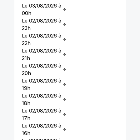
Le 03/08/2026 à
00h
Le 02/08/2026 à
23h
Le 02/08/2026 à
22h
Le 02/08/2026 à
21h
Le 02/08/2026 à
20h
Le 02/08/2026 à
19h
Le 02/08/2026 à
18h
Le 02/08/2026 à
17h
Le 02/08/2026 à
16h