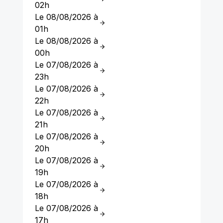
02h
Le 08/08/2026 à
01h
Le 08/08/2026 à
00h
Le 07/08/2026 à
23h
Le 07/08/2026 à
22h
Le 07/08/2026 à
21h
Le 07/08/2026 à
20h
Le 07/08/2026 à
19h
Le 07/08/2026 à
18h
Le 07/08/2026 à
17h