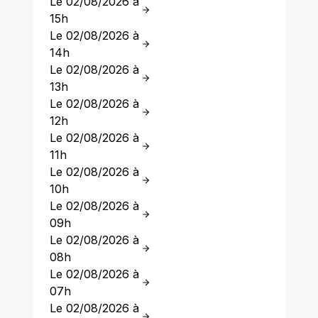
Le 02/08/2026 à
15h
Le 02/08/2026 à
14h
Le 02/08/2026 à
13h
Le 02/08/2026 à
12h
Le 02/08/2026 à
11h
Le 02/08/2026 à
10h
Le 02/08/2026 à
09h
Le 02/08/2026 à
08h
Le 02/08/2026 à
07h
Le 02/08/2026 à