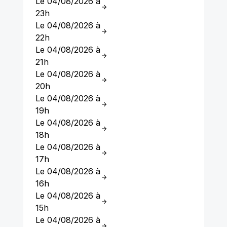
Le 04/08/2026 à
23h
Le 04/08/2026 à
22h
Le 04/08/2026 à
21h
Le 04/08/2026 à
20h
Le 04/08/2026 à
19h
Le 04/08/2026 à
18h
Le 04/08/2026 à
17h
Le 04/08/2026 à
16h
Le 04/08/2026 à
15h
Le 04/08/2026 à