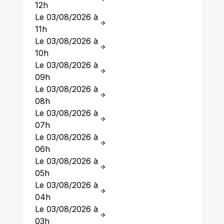
12h
Le 03/08/2026 à
11h
Le 03/08/2026 à
10h
Le 03/08/2026 à
09h
Le 03/08/2026 à
08h
Le 03/08/2026 à
07h
Le 03/08/2026 à
06h
Le 03/08/2026 à
05h
Le 03/08/2026 à
04h
Le 03/08/2026 à
03h