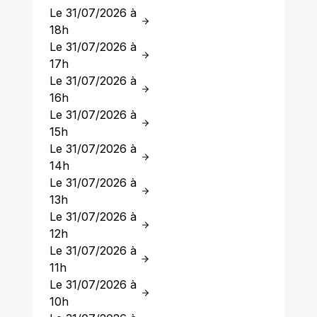
Le 31/07/2026 à
18h
Le 31/07/2026 à
17h
Le 31/07/2026 à
16h
Le 31/07/2026 à
15h
Le 31/07/2026 à
14h
Le 31/07/2026 à
13h
Le 31/07/2026 à
12h
Le 31/07/2026 à
11h
Le 31/07/2026 à
10h