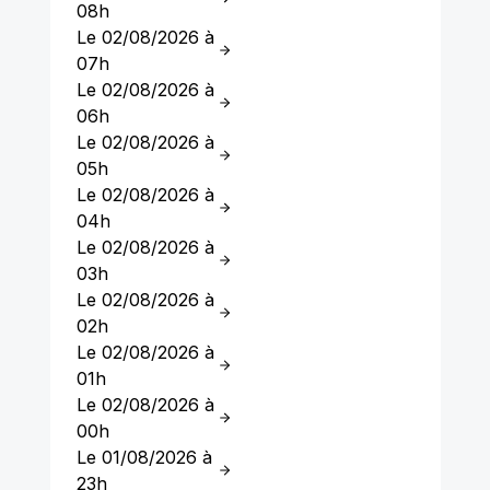
08h
Le 02/08/2026 à
07h
Le 02/08/2026 à
06h
Le 02/08/2026 à
05h
Le 02/08/2026 à
04h
Le 02/08/2026 à
03h
Le 02/08/2026 à
02h
Le 02/08/2026 à
01h
Le 02/08/2026 à
00h
Le 01/08/2026 à
23h