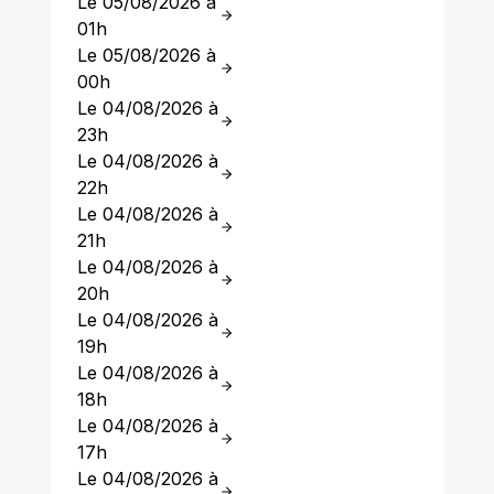
Le 05/08/2026 à
01h
Le 05/08/2026 à
00h
Le 04/08/2026 à
23h
Le 04/08/2026 à
22h
Le 04/08/2026 à
21h
Le 04/08/2026 à
20h
Le 04/08/2026 à
19h
Le 04/08/2026 à
18h
Le 04/08/2026 à
17h
Le 04/08/2026 à