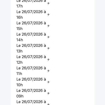
Le 26/07/2026 à
17h
Le 26/07/2026 à
16h
Le 26/07/2026 à
15h
Le 26/07/2026 à
14h
Le 26/07/2026 à
13h
Le 26/07/2026 à
12h
Le 26/07/2026 à
11h
Le 26/07/2026 à
10h
Le 26/07/2026 à
09h
Le 26/07/2026 à