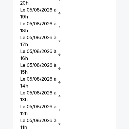
20h
Le 05/08/2026 à
19h
Le 05/08/2026 à
18h
Le 05/08/2026 à
17h
Le 05/08/2026 à
16h
Le 05/08/2026 à
15h
Le 05/08/2026 à
14h
Le 05/08/2026 à
13h
Le 05/08/2026 à
12h
Le 05/08/2026 à
11h