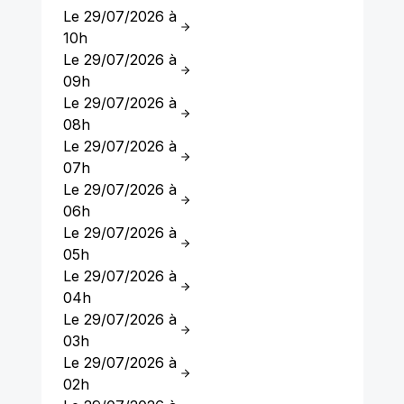
Le 29/07/2026 à
10h
Le 29/07/2026 à
09h
Le 29/07/2026 à
08h
Le 29/07/2026 à
07h
Le 29/07/2026 à
06h
Le 29/07/2026 à
05h
Le 29/07/2026 à
04h
Le 29/07/2026 à
03h
Le 29/07/2026 à
02h