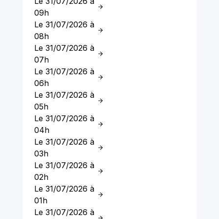
Le 31/07/2026 à
09h
Le 31/07/2026 à
08h
Le 31/07/2026 à
07h
Le 31/07/2026 à
06h
Le 31/07/2026 à
05h
Le 31/07/2026 à
04h
Le 31/07/2026 à
03h
Le 31/07/2026 à
02h
Le 31/07/2026 à
01h
Le 31/07/2026 à