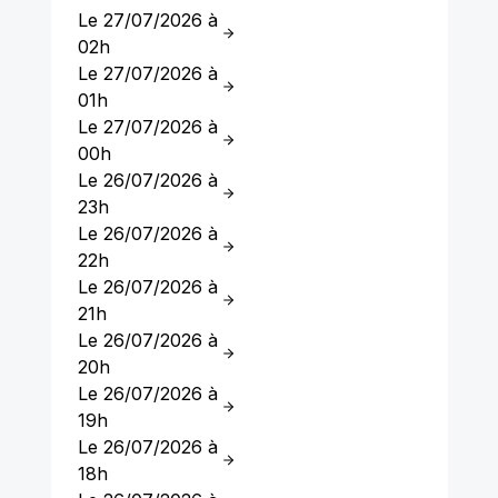
Le 27/07/2026 à
02h
Le 27/07/2026 à
01h
Le 27/07/2026 à
00h
Le 26/07/2026 à
23h
Le 26/07/2026 à
22h
Le 26/07/2026 à
21h
Le 26/07/2026 à
20h
Le 26/07/2026 à
19h
Le 26/07/2026 à
18h