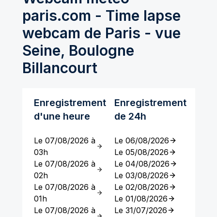
paris.com - Time lapse
webcam de Paris - vue
Seine, Boulogne
Billancourt
Enregistrement
Enregistrement
d'une heure
de 24h
Le 07/08/2026 à
Le 06/08/2026
03h
Le 05/08/2026
Le 07/08/2026 à
Le 04/08/2026
02h
Le 03/08/2026
Le 07/08/2026 à
Le 02/08/2026
01h
Le 01/08/2026
Le 07/08/2026 à
Le 31/07/2026