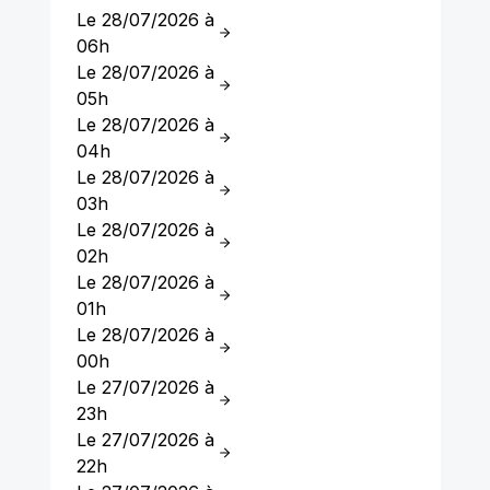
Le 28/07/2026 à
06h
Le 28/07/2026 à
05h
Le 28/07/2026 à
04h
Le 28/07/2026 à
03h
Le 28/07/2026 à
02h
Le 28/07/2026 à
01h
Le 28/07/2026 à
00h
Le 27/07/2026 à
23h
Le 27/07/2026 à
22h