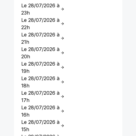
Le 28/07/2026 à
23h
Le 28/07/2026 à
22h
Le 28/07/2026 à
21h
Le 28/07/2026 à
20h
Le 28/07/2026 à
19h
Le 28/07/2026 à
18h
Le 28/07/2026 à
17h
Le 28/07/2026 à
16h
Le 28/07/2026 à
15h