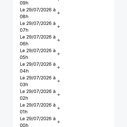
09h
Le 29/07/2026 à
08h
Le 29/07/2026 à
07h
Le 29/07/2026 à
06h
Le 29/07/2026 à
05h
Le 29/07/2026 à
04h
Le 29/07/2026 à
03h
Le 29/07/2026 à
02h
Le 29/07/2026 à
01h
Le 29/07/2026 à
00h