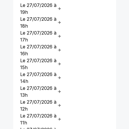
Le 27/07/2026 à
19h
Le 27/07/2026 à
18h
Le 27/07/2026 à
17h
Le 27/07/2026 à
16h
Le 27/07/2026 à
15h
Le 27/07/2026 à
14h
Le 27/07/2026 à
13h
Le 27/07/2026 à
12h
Le 27/07/2026 à
11h