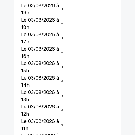
Le 03/08/2026 à
19h
Le 03/08/2026 à
18h
Le 03/08/2026 à
17h
Le 03/08/2026 à
16h
Le 03/08/2026 à
15h
Le 03/08/2026 à
14h
Le 03/08/2026 à
13h
Le 03/08/2026 à
12h
Le 03/08/2026 à
11h