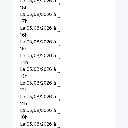
Le 05/08/2026 à
18h
Le 05/08/2026 à
17h
Le 05/08/2026 à
16h
Le 05/08/2026 à
15h
Le 05/08/2026 à
14h
Le 05/08/2026 à
13h
Le 05/08/2026 à
12h
Le 05/08/2026 à
11h
Le 05/08/2026 à
10h
Le 05/08/2026 à