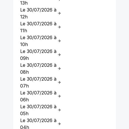
13h
Le 30/07/2026 à
12h
Le 30/07/2026 à
11h
Le 30/07/2026 à
10h
Le 30/07/2026 à
09h
Le 30/07/2026 à
08h
Le 30/07/2026 à
07h
Le 30/07/2026 à
06h
Le 30/07/2026 à
05h
Le 30/07/2026 à
04h