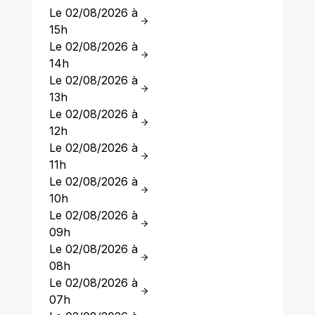
Le 02/08/2026 à
15h
Le 02/08/2026 à
14h
Le 02/08/2026 à
13h
Le 02/08/2026 à
12h
Le 02/08/2026 à
11h
Le 02/08/2026 à
10h
Le 02/08/2026 à
09h
Le 02/08/2026 à
08h
Le 02/08/2026 à
07h