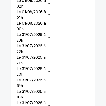
Le 01/08/2026 à
02h
Le 01/08/2026 à
01h
Le 01/08/2026 à
00h
Le 31/07/2026 à
23h
Le 31/07/2026 à
22h
Le 31/07/2026 à
21h
Le 31/07/2026 à
20h
Le 31/07/2026 à
19h
Le 31/07/2026 à
18h
Le 31/07/2026 à