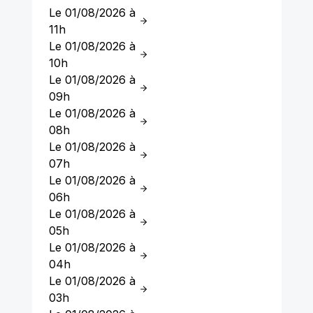
Le 01/08/2026 à
11h
Le 01/08/2026 à
10h
Le 01/08/2026 à
09h
Le 01/08/2026 à
08h
Le 01/08/2026 à
07h
Le 01/08/2026 à
06h
Le 01/08/2026 à
05h
Le 01/08/2026 à
04h
Le 01/08/2026 à
03h