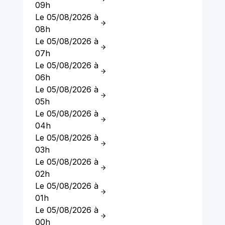
09h
Le 05/08/2026 à
08h
Le 05/08/2026 à
07h
Le 05/08/2026 à
06h
Le 05/08/2026 à
05h
Le 05/08/2026 à
04h
Le 05/08/2026 à
03h
Le 05/08/2026 à
02h
Le 05/08/2026 à
01h
Le 05/08/2026 à
00h