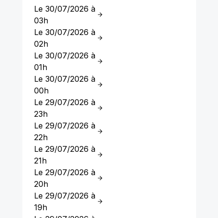
Le 30/07/2026 à
03h
Le 30/07/2026 à
02h
Le 30/07/2026 à
01h
Le 30/07/2026 à
00h
Le 29/07/2026 à
23h
Le 29/07/2026 à
22h
Le 29/07/2026 à
21h
Le 29/07/2026 à
20h
Le 29/07/2026 à
19h