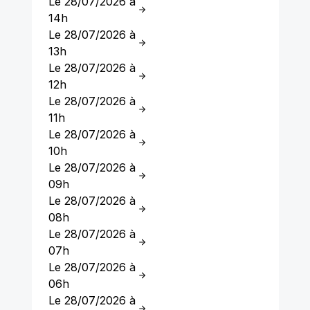
Le 28/07/2026 à
14h
Le 28/07/2026 à
13h
Le 28/07/2026 à
12h
Le 28/07/2026 à
11h
Le 28/07/2026 à
10h
Le 28/07/2026 à
09h
Le 28/07/2026 à
08h
Le 28/07/2026 à
07h
Le 28/07/2026 à
06h
Le 28/07/2026 à