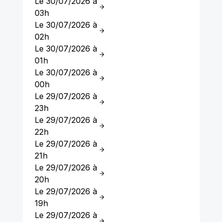
Le 30/07/2026 à
03h
Le 30/07/2026 à
02h
Le 30/07/2026 à
01h
Le 30/07/2026 à
00h
Le 29/07/2026 à
23h
Le 29/07/2026 à
22h
Le 29/07/2026 à
21h
Le 29/07/2026 à
20h
Le 29/07/2026 à
19h
Le 29/07/2026 à