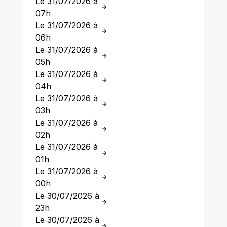
Le 31/07/2026 à
07h
Le 31/07/2026 à
06h
Le 31/07/2026 à
05h
Le 31/07/2026 à
04h
Le 31/07/2026 à
03h
Le 31/07/2026 à
02h
Le 31/07/2026 à
01h
Le 31/07/2026 à
00h
Le 30/07/2026 à
23h
Le 30/07/2026 à