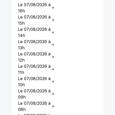
Le 07/08/2026 à
16h
Le 07/08/2026 à
15h
Le 07/08/2026 à
14h
Le 07/08/2026 à
13h
Le 07/08/2026 à
12h
Le 07/08/2026 à
11h
Le 07/08/2026 à
10h
Le 07/08/2026 à
09h
Le 07/08/2026 à
08h