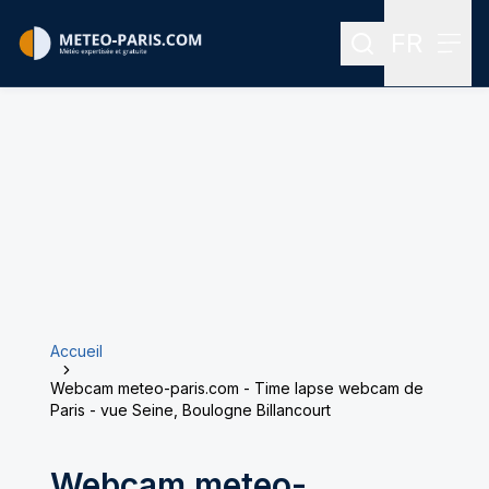
FR
Rechercher
Menu
Menu des
Accueil
Webcam meteo-paris.com - Time lapse webcam de
Paris - vue Seine, Boulogne Billancourt
Webcam meteo-