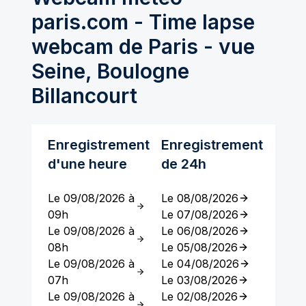
paris.com - Time lapse
webcam de Paris - vue
Seine, Boulogne
Billancourt
Enregistrement
Enregistrement
d'une heure
de 24h
Le 09/08/2026 à
Le 08/08/2026
09h
Le 07/08/2026
Le 09/08/2026 à
Le 06/08/2026
08h
Le 05/08/2026
Le 09/08/2026 à
Le 04/08/2026
07h
Le 03/08/2026
Le 09/08/2026 à
Le 02/08/2026