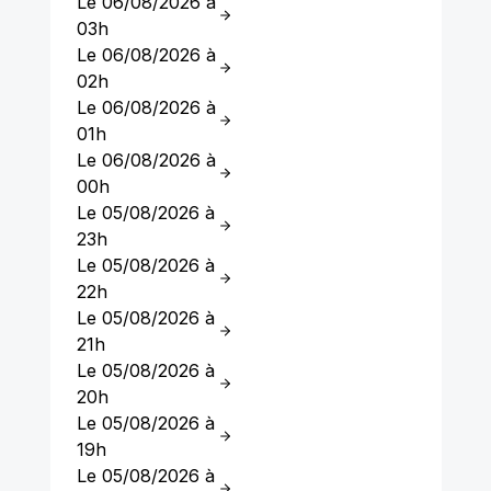
Le 06/08/2026 à
03h
Le 06/08/2026 à
02h
Le 06/08/2026 à
01h
Le 06/08/2026 à
00h
Le 05/08/2026 à
23h
Le 05/08/2026 à
22h
Le 05/08/2026 à
21h
Le 05/08/2026 à
20h
Le 05/08/2026 à
19h
Le 05/08/2026 à