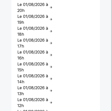
Le 01/08/2026 à
20h
Le 01/08/2026 à
19h
Le 01/08/2026 à
18h
Le 01/08/2026 à
17h
Le 01/08/2026 à
16h
Le 01/08/2026 à
15h
Le 01/08/2026 à
14h
Le 01/08/2026 à
13h
Le 01/08/2026 à
12h