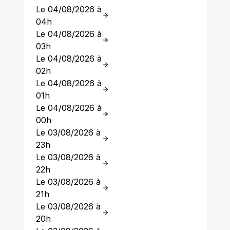
Le 04/08/2026 à
04h
Le 04/08/2026 à
03h
Le 04/08/2026 à
02h
Le 04/08/2026 à
01h
Le 04/08/2026 à
00h
Le 03/08/2026 à
23h
Le 03/08/2026 à
22h
Le 03/08/2026 à
21h
Le 03/08/2026 à
20h