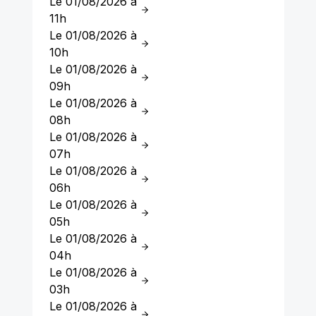
Le 01/08/2026 à
11h
Le 01/08/2026 à
10h
Le 01/08/2026 à
09h
Le 01/08/2026 à
08h
Le 01/08/2026 à
07h
Le 01/08/2026 à
06h
Le 01/08/2026 à
05h
Le 01/08/2026 à
04h
Le 01/08/2026 à
03h
Le 01/08/2026 à