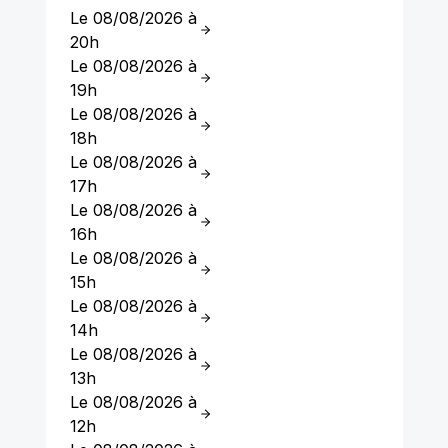
Le 08/08/2026 à
20h
Le 08/08/2026 à
19h
Le 08/08/2026 à
18h
Le 08/08/2026 à
17h
Le 08/08/2026 à
16h
Le 08/08/2026 à
15h
Le 08/08/2026 à
14h
Le 08/08/2026 à
13h
Le 08/08/2026 à
12h