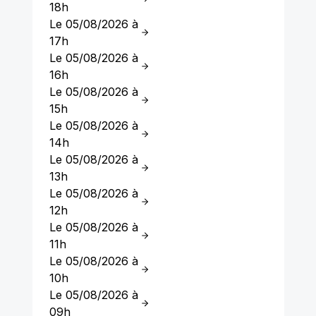
18h
Le 05/08/2026 à
17h
Le 05/08/2026 à
16h
Le 05/08/2026 à
15h
Le 05/08/2026 à
14h
Le 05/08/2026 à
13h
Le 05/08/2026 à
12h
Le 05/08/2026 à
11h
Le 05/08/2026 à
10h
Le 05/08/2026 à
09h