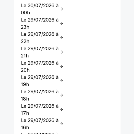
Le 30/07/2026 à
00h
Le 29/07/2026 à
23h
Le 29/07/2026 à
22h
Le 29/07/2026 à
21h
Le 29/07/2026 à
20h
Le 29/07/2026 à
19h
Le 29/07/2026 à
18h
Le 29/07/2026 à
17h
Le 29/07/2026 à
16h