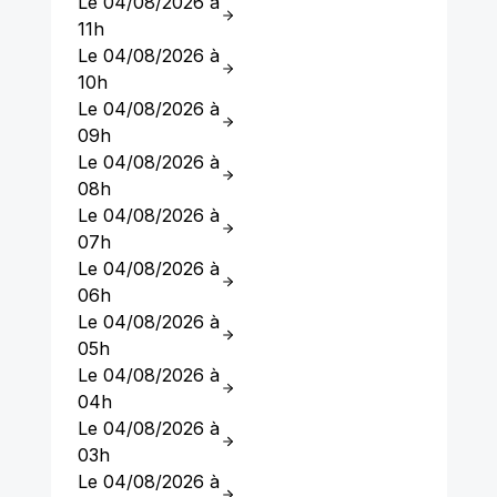
Le 04/08/2026 à
11h
Le 04/08/2026 à
10h
Le 04/08/2026 à
09h
Le 04/08/2026 à
08h
Le 04/08/2026 à
07h
Le 04/08/2026 à
06h
Le 04/08/2026 à
05h
Le 04/08/2026 à
04h
Le 04/08/2026 à
03h
Le 04/08/2026 à