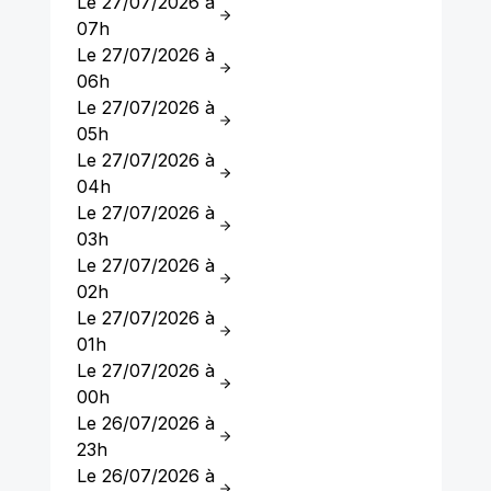
Le 27/07/2026 à
07h
Le 27/07/2026 à
06h
Le 27/07/2026 à
05h
Le 27/07/2026 à
04h
Le 27/07/2026 à
03h
Le 27/07/2026 à
02h
Le 27/07/2026 à
01h
Le 27/07/2026 à
00h
Le 26/07/2026 à
23h
Le 26/07/2026 à