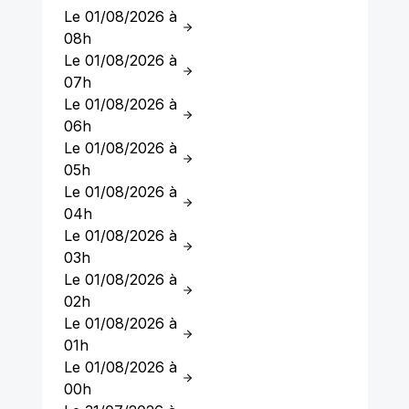
Le 01/08/2026 à
08h
Le 01/08/2026 à
07h
Le 01/08/2026 à
06h
Le 01/08/2026 à
05h
Le 01/08/2026 à
04h
Le 01/08/2026 à
03h
Le 01/08/2026 à
02h
Le 01/08/2026 à
01h
Le 01/08/2026 à
00h