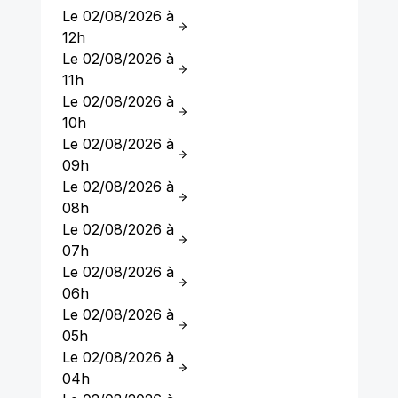
Le 02/08/2026 à
12h
Le 02/08/2026 à
11h
Le 02/08/2026 à
10h
Le 02/08/2026 à
09h
Le 02/08/2026 à
08h
Le 02/08/2026 à
07h
Le 02/08/2026 à
06h
Le 02/08/2026 à
05h
Le 02/08/2026 à
04h