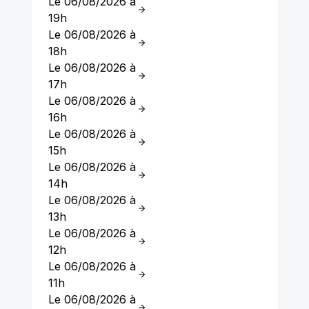
Le 06/08/2026 à
19h
Le 06/08/2026 à
18h
Le 06/08/2026 à
17h
Le 06/08/2026 à
16h
Le 06/08/2026 à
15h
Le 06/08/2026 à
14h
Le 06/08/2026 à
13h
Le 06/08/2026 à
12h
Le 06/08/2026 à
11h
Le 06/08/2026 à