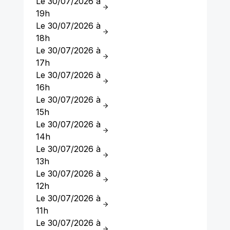
Le 30/07/2026 à
19h
Le 30/07/2026 à
18h
Le 30/07/2026 à
17h
Le 30/07/2026 à
16h
Le 30/07/2026 à
15h
Le 30/07/2026 à
14h
Le 30/07/2026 à
13h
Le 30/07/2026 à
12h
Le 30/07/2026 à
11h
Le 30/07/2026 à