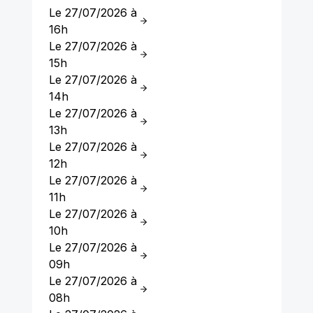
Le 27/07/2026 à
16h
Le 27/07/2026 à
15h
Le 27/07/2026 à
14h
Le 27/07/2026 à
13h
Le 27/07/2026 à
12h
Le 27/07/2026 à
11h
Le 27/07/2026 à
10h
Le 27/07/2026 à
09h
Le 27/07/2026 à
08h