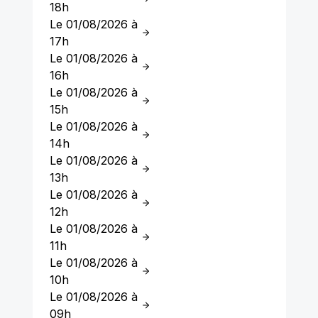
18h
Le 01/08/2026 à
17h
Le 01/08/2026 à
16h
Le 01/08/2026 à
15h
Le 01/08/2026 à
14h
Le 01/08/2026 à
13h
Le 01/08/2026 à
12h
Le 01/08/2026 à
11h
Le 01/08/2026 à
10h
Le 01/08/2026 à
09h