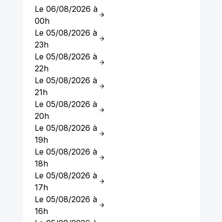
Le 06/08/2026 à
00h
Le 05/08/2026 à
23h
Le 05/08/2026 à
22h
Le 05/08/2026 à
21h
Le 05/08/2026 à
20h
Le 05/08/2026 à
19h
Le 05/08/2026 à
18h
Le 05/08/2026 à
17h
Le 05/08/2026 à
16h