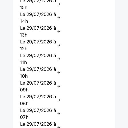
Le 29/07/2026 à
15h
Le 29/07/2026 à
14h
Le 29/07/2026 à
13h
Le 29/07/2026 à
12h
Le 29/07/2026 à
11h
Le 29/07/2026 à
10h
Le 29/07/2026 à
09h
Le 29/07/2026 à
08h
Le 29/07/2026 à
07h
Le 29/07/2026 à