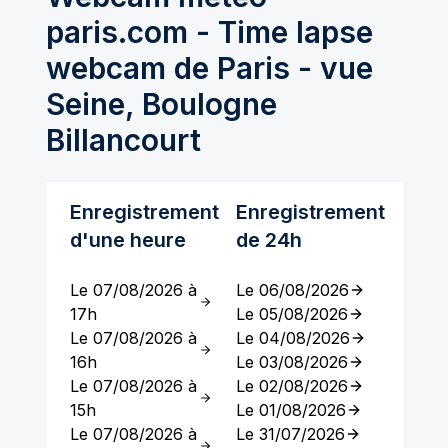
paris.com - Time lapse
webcam de Paris - vue
Seine, Boulogne
Billancourt
Enregistrement
Enregistrement
d'une heure
de 24h
Le 07/08/2026 à
Le 06/08/2026
17h
Le 05/08/2026
Le 07/08/2026 à
Le 04/08/2026
16h
Le 03/08/2026
Le 07/08/2026 à
Le 02/08/2026
15h
Le 01/08/2026
Le 07/08/2026 à
Le 31/07/2026