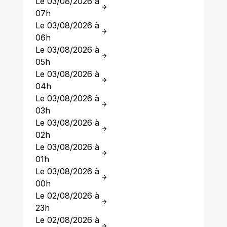
Le 03/08/2026 à
07h
Le 03/08/2026 à
06h
Le 03/08/2026 à
05h
Le 03/08/2026 à
04h
Le 03/08/2026 à
03h
Le 03/08/2026 à
02h
Le 03/08/2026 à
01h
Le 03/08/2026 à
00h
Le 02/08/2026 à
23h
Le 02/08/2026 à