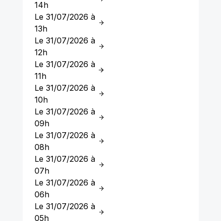
14h
Le 31/07/2026 à
13h
Le 31/07/2026 à
12h
Le 31/07/2026 à
11h
Le 31/07/2026 à
10h
Le 31/07/2026 à
09h
Le 31/07/2026 à
08h
Le 31/07/2026 à
07h
Le 31/07/2026 à
06h
Le 31/07/2026 à
05h