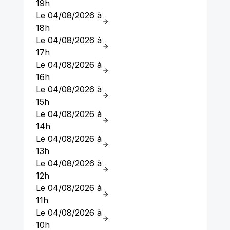
19h
Le 04/08/2026 à
18h
Le 04/08/2026 à
17h
Le 04/08/2026 à
16h
Le 04/08/2026 à
15h
Le 04/08/2026 à
14h
Le 04/08/2026 à
13h
Le 04/08/2026 à
12h
Le 04/08/2026 à
11h
Le 04/08/2026 à
10h