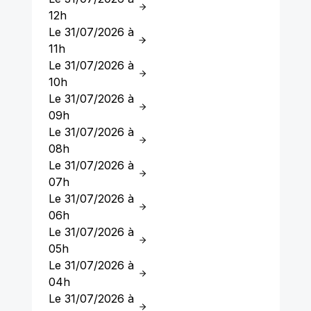
12h
Le 31/07/2026 à
11h
Le 31/07/2026 à
10h
Le 31/07/2026 à
09h
Le 31/07/2026 à
08h
Le 31/07/2026 à
07h
Le 31/07/2026 à
06h
Le 31/07/2026 à
05h
Le 31/07/2026 à
04h
Le 31/07/2026 à