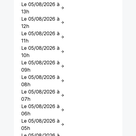
Le 05/08/2026 à
13h
Le 05/08/2026 à
12h
Le 05/08/2026 à
11h
Le 05/08/2026 à
10h
Le 05/08/2026 à
09h
Le 05/08/2026 à
08h
Le 05/08/2026 à
07h
Le 05/08/2026 à
06h
Le 05/08/2026 à
05h
Le 05/08/2026 à