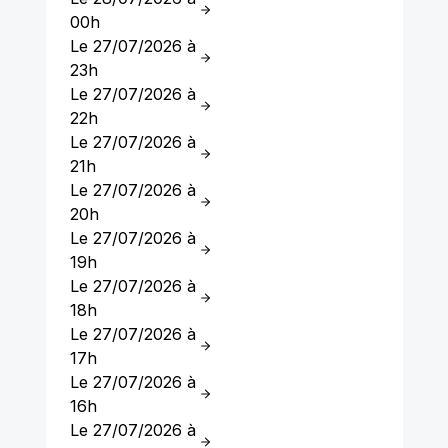
00h
Le 27/07/2026 à
23h
Le 27/07/2026 à
22h
Le 27/07/2026 à
21h
Le 27/07/2026 à
20h
Le 27/07/2026 à
19h
Le 27/07/2026 à
18h
Le 27/07/2026 à
17h
Le 27/07/2026 à
16h
Le 27/07/2026 à