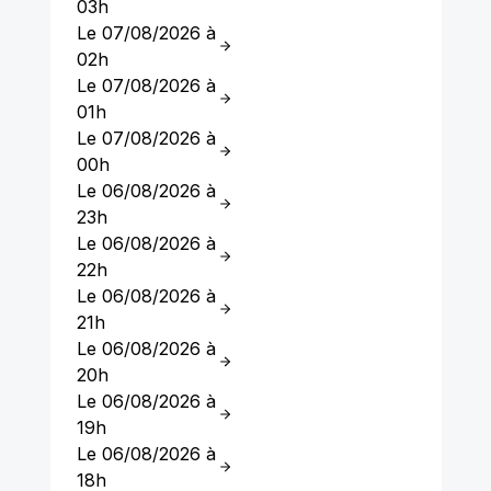
03h
Le 07/08/2026 à
02h
Le 07/08/2026 à
01h
Le 07/08/2026 à
00h
Le 06/08/2026 à
23h
Le 06/08/2026 à
22h
Le 06/08/2026 à
21h
Le 06/08/2026 à
20h
Le 06/08/2026 à
19h
Le 06/08/2026 à
18h