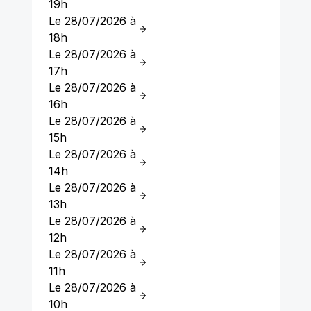
19h
Le 28/07/2026 à
18h
Le 28/07/2026 à
17h
Le 28/07/2026 à
16h
Le 28/07/2026 à
15h
Le 28/07/2026 à
14h
Le 28/07/2026 à
13h
Le 28/07/2026 à
12h
Le 28/07/2026 à
11h
Le 28/07/2026 à
10h