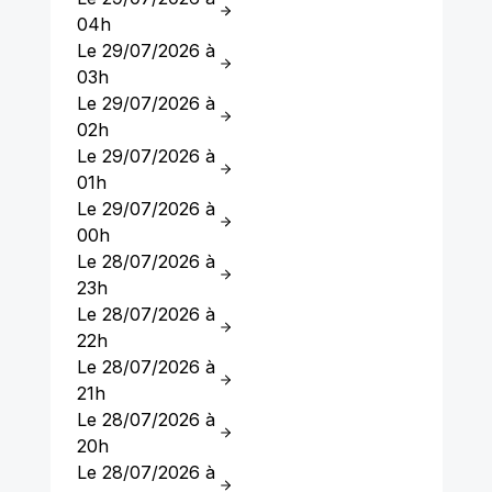
04h
Le 29/07/2026 à
03h
Le 29/07/2026 à
02h
Le 29/07/2026 à
01h
Le 29/07/2026 à
00h
Le 28/07/2026 à
23h
Le 28/07/2026 à
22h
Le 28/07/2026 à
21h
Le 28/07/2026 à
20h
Le 28/07/2026 à