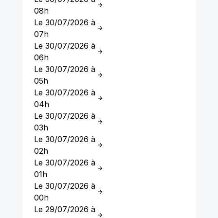
08h
Le 30/07/2026 à
07h
Le 30/07/2026 à
06h
Le 30/07/2026 à
05h
Le 30/07/2026 à
04h
Le 30/07/2026 à
03h
Le 30/07/2026 à
02h
Le 30/07/2026 à
01h
Le 30/07/2026 à
00h
Le 29/07/2026 à