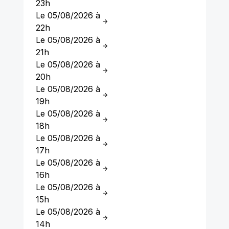
23h
Le 05/08/2026 à
22h
Le 05/08/2026 à
21h
Le 05/08/2026 à
20h
Le 05/08/2026 à
19h
Le 05/08/2026 à
18h
Le 05/08/2026 à
17h
Le 05/08/2026 à
16h
Le 05/08/2026 à
15h
Le 05/08/2026 à
14h