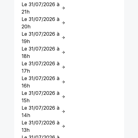
Le 31/07/2026 à
21h
Le 31/07/2026 à
20h
Le 31/07/2026 à
19h
Le 31/07/2026 à
18h
Le 31/07/2026 à
17h
Le 31/07/2026 à
16h
Le 31/07/2026 à
15h
Le 31/07/2026 à
14h
Le 31/07/2026 à
13h
Le 31/07/2026 à