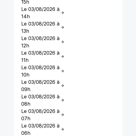
15h
Le 03/08/2026 à
14h
Le 03/08/2026 à
13h
Le 03/08/2026 à
12h
Le 03/08/2026 à
11h
Le 03/08/2026 à
10h
Le 03/08/2026 à
09h
Le 03/08/2026 à
08h
Le 03/08/2026 à
07h
Le 03/08/2026 à
06h