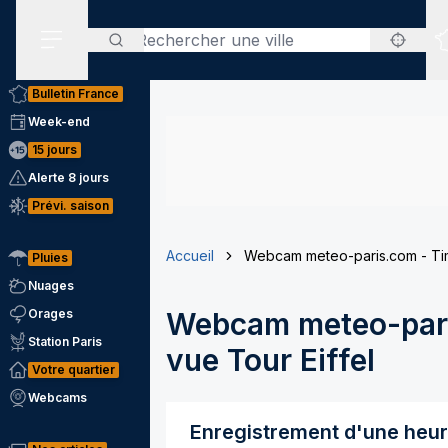
Rechercher
Menu secondaire
Bulletin France
Week-end
15 jours
Alerte 8 jours
Prévi. saison
Accueil
Webcam meteo-paris.com - Tim
Pluies
Nuages
Orages
Webcam meteo-pari
Station Paris
vue Tour Eiffel
Votre quartier
Webcams
Enregistrement d'une heu