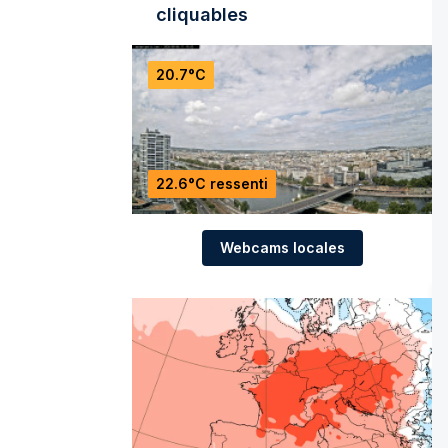
cliquables
20.7°C
22.6°C ressenti
Webcams locales