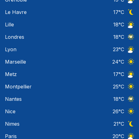
Ciel 
Le Havre
17
°C
Ciel 
Lille
18
°C
Ciel 
Londres
18
°C
Ciel 
Lyon
23
°C
Ciel 
Marseille
24
°C
Ciel 
Metz
17
°C
Ciel 
Montpellier
25
°C
Ciel 
Nantes
18
°C
Ciel 
Nice
26
°C
Ciel 
Nimes
21
°C
Ciel 
Paris
20
°C