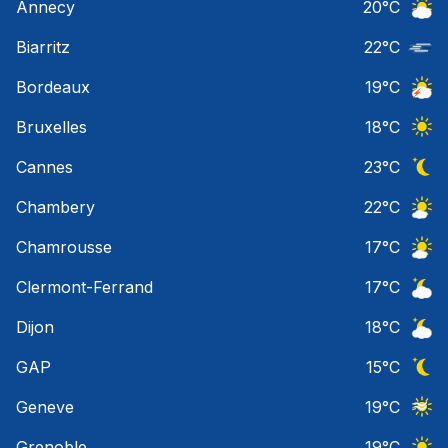
Annecy
20
°C
Ciel 
Biarritz
22
°C
Nuage
Bordeaux
19
°C
Orage
Bruxelles
18
°C
Ciel 
Cannes
23
°C
Ciel 
Chambery
22
°C
Ciel 
Chamrousse
17
°C
Ciel 
Clermont-Ferrand
17
°C
Ciel 
Dijon
18
°C
Ciel 
GAP
15
°C
Ciel 
Geneve
19
°C
Ciel 
Grenoble
19
°C