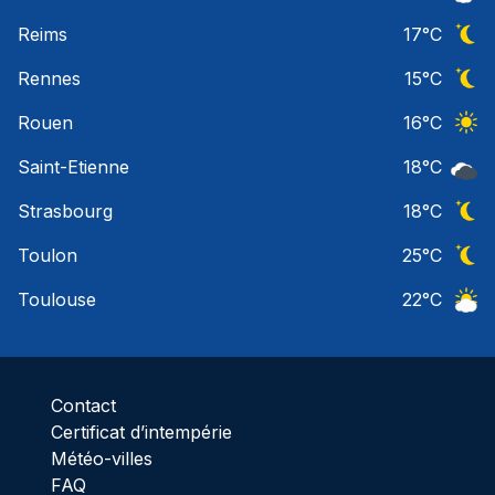
Ciel 
Reims
17
°C
Ciel 
Rennes
15
°C
Ciel 
Rouen
16
°C
Ciel 
Saint-Etienne
18
°C
Ciel 
Strasbourg
18
°C
Ciel 
Toulon
25
°C
Ciel 
Toulouse
22
°C
Ciel 
Contact
Certificat d’intempérie
Météo-villes
FAQ