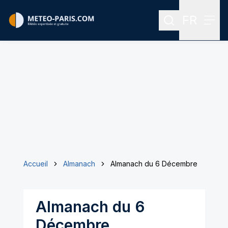
FR
Rechercher
Menu
Menu des
Accueil
Almanach
Almanach du 6 Décembre
Almanach du 6
Décembre