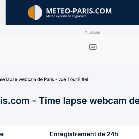
Sites expertisés
e lapse webcam de Paris - vue Tour Eiffel
s.com - Time lapse webcam de 
re
Enregistrement de 24h