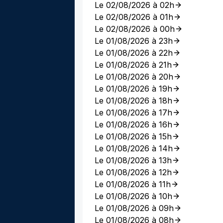
Le 02/08/2026 à 02h
Le 02/08/2026 à 01h
Le 02/08/2026 à 00h
Le 01/08/2026 à 23h
Le 01/08/2026 à 22h
Le 01/08/2026 à 21h
Le 01/08/2026 à 20h
Le 01/08/2026 à 19h
Le 01/08/2026 à 18h
Le 01/08/2026 à 17h
Le 01/08/2026 à 16h
Le 01/08/2026 à 15h
Le 01/08/2026 à 14h
Le 01/08/2026 à 13h
Le 01/08/2026 à 12h
Le 01/08/2026 à 11h
Le 01/08/2026 à 10h
Le 01/08/2026 à 09h
Le 01/08/2026 à 08h