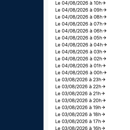
Le 04/08/2026 à 10h
Le 04/08/2026 à 09h
Le 04/08/2026 à 08h
Le 04/08/2026 à 07h
Le 04/08/2026 à 06h
Le 04/08/2026 à 05h
Le 04/08/2026 à 04h
Le 04/08/2026 à 03h
Le 04/08/2026 à 02h
Le 04/08/2026 à 01h
Le 04/08/2026 à 00h
Le 03/08/2026 à 23h
Le 03/08/2026 à 22h
Le 03/08/2026 à 21h
Le 03/08/2026 à 20h
Le 03/08/2026 à 19h
Le 03/08/2026 à 18h
Le 03/08/2026 à 17h
Le 03/08/2026 à 16h