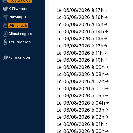
Nos articles
X (Twitter)
Le 06/08/2026 à 17h
Le 06/08/2026 à 16h
Chronique
Le 06/08/2026 à 15h
Almanach
Le 06/08/2026 à 14h
Climat région
Le 06/08/2026 à 13h
T°C records
Le 06/08/2026 à 12h
Le 06/08/2026 à 11h
Faire un don
Le 06/08/2026 à 10h
Le 06/08/2026 à 09h
Le 06/08/2026 à 08h
Le 06/08/2026 à 07h
Le 06/08/2026 à 06h
Le 06/08/2026 à 05h
Le 06/08/2026 à 04h
Le 06/08/2026 à 03h
Le 06/08/2026 à 02h
Le 06/08/2026 à 01h
Le 06/08/2026 à 00h