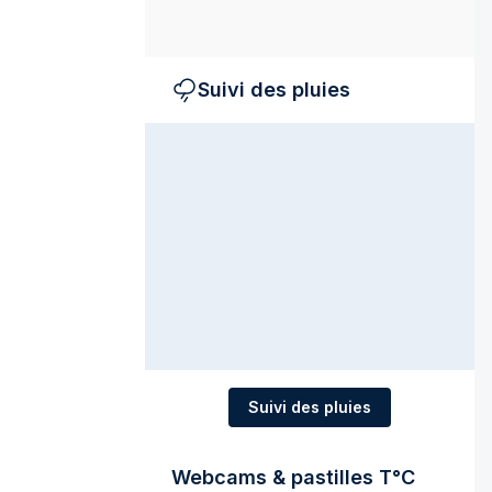
Suivi des pluies
Suivi des pluies
Webcams & pastilles T°C