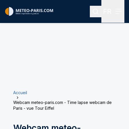
FR
Rechercher
Menu
Menu des
Accueil
Webcam meteo-paris.com - Time lapse webcam de
Paris - vue Tour Eiffel
Webcam meteo-