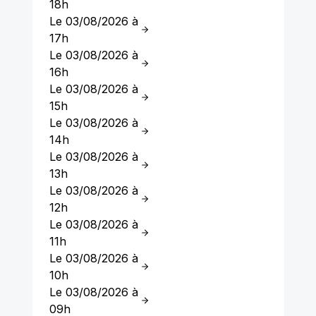
18h
Le 03/08/2026 à
17h
Le 03/08/2026 à
16h
Le 03/08/2026 à
15h
Le 03/08/2026 à
14h
Le 03/08/2026 à
13h
Le 03/08/2026 à
12h
Le 03/08/2026 à
11h
Le 03/08/2026 à
10h
Le 03/08/2026 à
09h