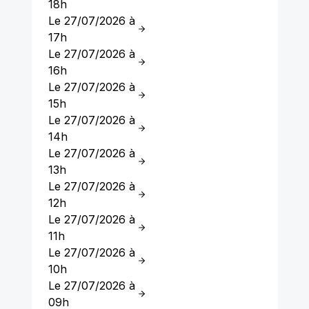
18h
Le 27/07/2026 à
17h
Le 27/07/2026 à
16h
Le 27/07/2026 à
15h
Le 27/07/2026 à
14h
Le 27/07/2026 à
13h
Le 27/07/2026 à
12h
Le 27/07/2026 à
11h
Le 27/07/2026 à
10h
Le 27/07/2026 à
09h