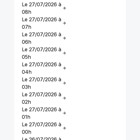
Le 27/07/2026 à
08h
Le 27/07/2026 à
07h
Le 27/07/2026 à
06h
Le 27/07/2026 à
05h
Le 27/07/2026 à
04h
Le 27/07/2026 à
03h
Le 27/07/2026 à
02h
Le 27/07/2026 à
01h
Le 27/07/2026 à
00h
Le 26/07/2026 à