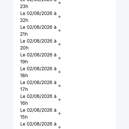
23h
Le 02/08/2026 à
22h
Le 02/08/2026 à
21h
Le 02/08/2026 à
20h
Le 02/08/2026 à
19h
Le 02/08/2026 à
18h
Le 02/08/2026 à
17h
Le 02/08/2026 à
16h
Le 02/08/2026 à
15h
Le 02/08/2026 à