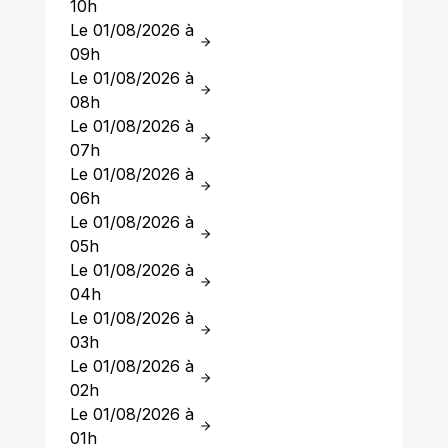
10h
Le 01/08/2026 à
09h
Le 01/08/2026 à
08h
Le 01/08/2026 à
07h
Le 01/08/2026 à
06h
Le 01/08/2026 à
05h
Le 01/08/2026 à
04h
Le 01/08/2026 à
03h
Le 01/08/2026 à
02h
Le 01/08/2026 à
01h