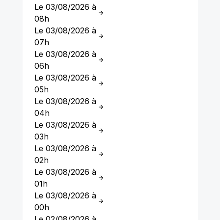
Le 03/08/2026 à
08h
Le 03/08/2026 à
07h
Le 03/08/2026 à
06h
Le 03/08/2026 à
05h
Le 03/08/2026 à
04h
Le 03/08/2026 à
03h
Le 03/08/2026 à
02h
Le 03/08/2026 à
01h
Le 03/08/2026 à
00h
Le 02/08/2026 à