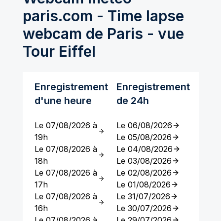
paris.com - Time lapse
webcam de Paris - vue
Tour Eiffel
Enregistrement
Enregistrement
d'une heure
de 24h
Le 07/08/2026 à
Le 06/08/2026
19h
Le 05/08/2026
Le 07/08/2026 à
Le 04/08/2026
18h
Le 03/08/2026
Le 07/08/2026 à
Le 02/08/2026
17h
Le 01/08/2026
Le 07/08/2026 à
Le 31/07/2026
16h
Le 30/07/2026
Le 07/08/2026 à
Le 29/07/2026