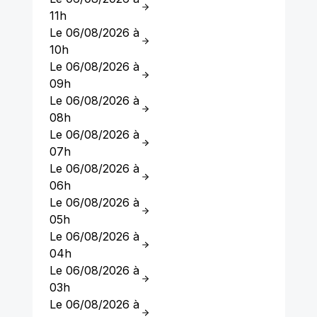
11h
Le 06/08/2026 à
10h
Le 06/08/2026 à
09h
Le 06/08/2026 à
08h
Le 06/08/2026 à
07h
Le 06/08/2026 à
06h
Le 06/08/2026 à
05h
Le 06/08/2026 à
04h
Le 06/08/2026 à
03h
Le 06/08/2026 à