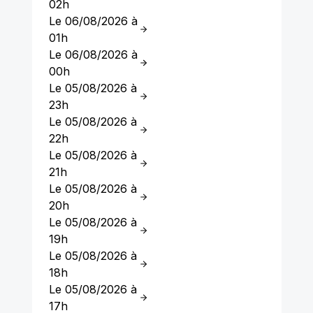
02h
Le 06/08/2026 à
01h
Le 06/08/2026 à
00h
Le 05/08/2026 à
23h
Le 05/08/2026 à
22h
Le 05/08/2026 à
21h
Le 05/08/2026 à
20h
Le 05/08/2026 à
19h
Le 05/08/2026 à
18h
Le 05/08/2026 à
17h