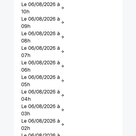
Le 06/08/2026 à
10h
Le 06/08/2026 à
09h
Le 06/08/2026 à
08h
Le 06/08/2026 à
07h
Le 06/08/2026 à
06h
Le 06/08/2026 à
05h
Le 06/08/2026 à
04h
Le 06/08/2026 à
03h
Le 06/08/2026 à
02h
Le 06/08/2026 à