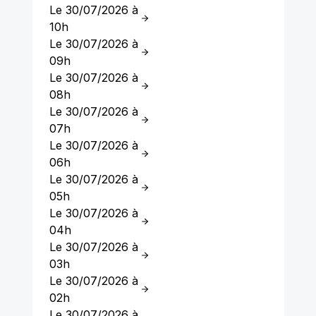
Le 30/07/2026 à
10h
Le 30/07/2026 à
09h
Le 30/07/2026 à
08h
Le 30/07/2026 à
07h
Le 30/07/2026 à
06h
Le 30/07/2026 à
05h
Le 30/07/2026 à
04h
Le 30/07/2026 à
03h
Le 30/07/2026 à
02h
Le 30/07/2026 à