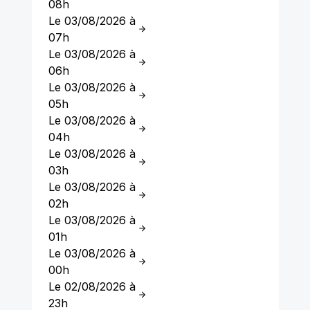
08h
Le 03/08/2026 à
07h
Le 03/08/2026 à
06h
Le 03/08/2026 à
05h
Le 03/08/2026 à
04h
Le 03/08/2026 à
03h
Le 03/08/2026 à
02h
Le 03/08/2026 à
01h
Le 03/08/2026 à
00h
Le 02/08/2026 à
23h