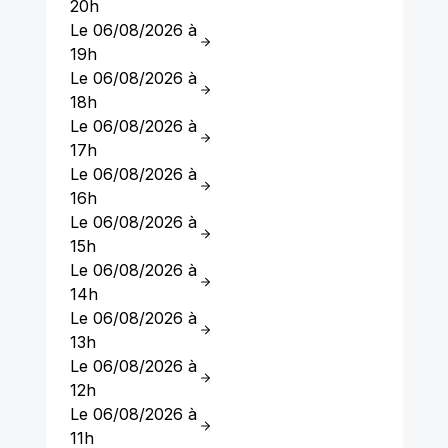
20h
Le 06/08/2026 à
19h
Le 06/08/2026 à
18h
Le 06/08/2026 à
17h
Le 06/08/2026 à
16h
Le 06/08/2026 à
15h
Le 06/08/2026 à
14h
Le 06/08/2026 à
13h
Le 06/08/2026 à
12h
Le 06/08/2026 à
11h