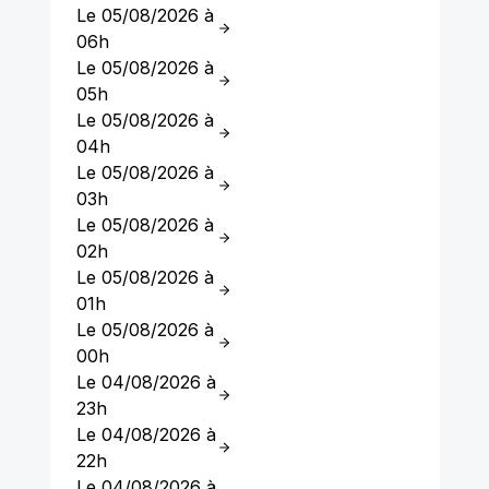
Le 05/08/2026 à
06h
Le 05/08/2026 à
05h
Le 05/08/2026 à
04h
Le 05/08/2026 à
03h
Le 05/08/2026 à
02h
Le 05/08/2026 à
01h
Le 05/08/2026 à
00h
Le 04/08/2026 à
23h
Le 04/08/2026 à
22h
Le 04/08/2026 à