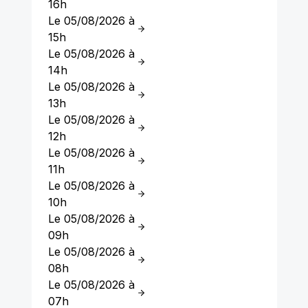
16h
Le 05/08/2026 à
15h
Le 05/08/2026 à
14h
Le 05/08/2026 à
13h
Le 05/08/2026 à
12h
Le 05/08/2026 à
11h
Le 05/08/2026 à
10h
Le 05/08/2026 à
09h
Le 05/08/2026 à
08h
Le 05/08/2026 à
07h