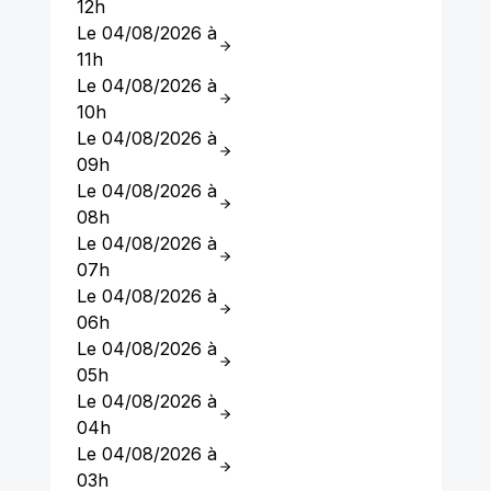
12h
Le 04/08/2026 à
11h
Le 04/08/2026 à
10h
Le 04/08/2026 à
09h
Le 04/08/2026 à
08h
Le 04/08/2026 à
07h
Le 04/08/2026 à
06h
Le 04/08/2026 à
05h
Le 04/08/2026 à
04h
Le 04/08/2026 à
03h