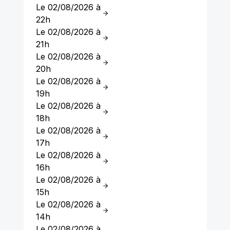
Le 02/08/2026 à
22h
Le 02/08/2026 à
21h
Le 02/08/2026 à
20h
Le 02/08/2026 à
19h
Le 02/08/2026 à
18h
Le 02/08/2026 à
17h
Le 02/08/2026 à
16h
Le 02/08/2026 à
15h
Le 02/08/2026 à
14h
Le 02/08/2026 à