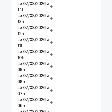
Le 07/08/2026 à
14h
Le 07/08/2026 à
13h
Le 07/08/2026 à
12h
Le 07/08/2026 à
11h
Le 07/08/2026 à
10h
Le 07/08/2026 à
09h
Le 07/08/2026 à
08h
Le 07/08/2026 à
07h
Le 07/08/2026 à
06h
Le 07/08/2026 à