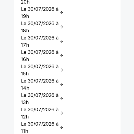
20h
Le 30/07/2026 à
19h
Le 30/07/2026 à
18h
Le 30/07/2026 à
17h
Le 30/07/2026 à
16h
Le 30/07/2026 à
15h
Le 30/07/2026 à
14h
Le 30/07/2026 à
13h
Le 30/07/2026 à
12h
Le 30/07/2026 à
11h