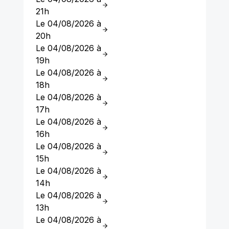
21h
Le 04/08/2026 à
20h
Le 04/08/2026 à
19h
Le 04/08/2026 à
18h
Le 04/08/2026 à
17h
Le 04/08/2026 à
16h
Le 04/08/2026 à
15h
Le 04/08/2026 à
14h
Le 04/08/2026 à
13h
Le 04/08/2026 à