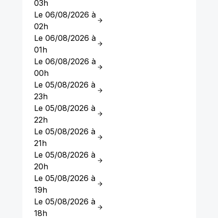
03h
Le 06/08/2026 à
02h
Le 06/08/2026 à
01h
Le 06/08/2026 à
00h
Le 05/08/2026 à
23h
Le 05/08/2026 à
22h
Le 05/08/2026 à
21h
Le 05/08/2026 à
20h
Le 05/08/2026 à
19h
Le 05/08/2026 à
18h