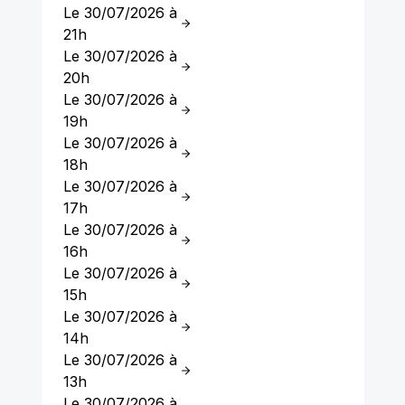
Le 30/07/2026 à
21h
Le 30/07/2026 à
20h
Le 30/07/2026 à
19h
Le 30/07/2026 à
18h
Le 30/07/2026 à
17h
Le 30/07/2026 à
16h
Le 30/07/2026 à
15h
Le 30/07/2026 à
14h
Le 30/07/2026 à
13h
Le 30/07/2026 à