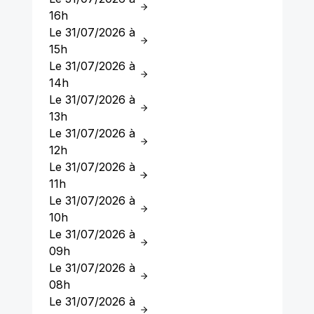
16h
Le 31/07/2026 à
15h
Le 31/07/2026 à
14h
Le 31/07/2026 à
13h
Le 31/07/2026 à
12h
Le 31/07/2026 à
11h
Le 31/07/2026 à
10h
Le 31/07/2026 à
09h
Le 31/07/2026 à
08h
Le 31/07/2026 à