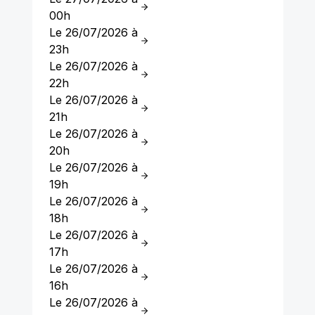
00h
Le 26/07/2026 à
23h
Le 26/07/2026 à
22h
Le 26/07/2026 à
21h
Le 26/07/2026 à
20h
Le 26/07/2026 à
19h
Le 26/07/2026 à
18h
Le 26/07/2026 à
17h
Le 26/07/2026 à
16h
Le 26/07/2026 à