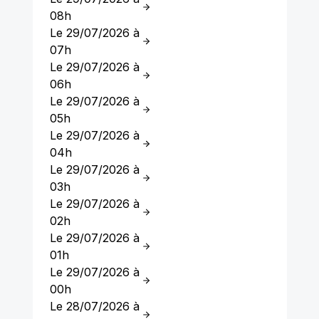
08h
Le 29/07/2026 à
07h
Le 29/07/2026 à
06h
Le 29/07/2026 à
05h
Le 29/07/2026 à
04h
Le 29/07/2026 à
03h
Le 29/07/2026 à
02h
Le 29/07/2026 à
01h
Le 29/07/2026 à
00h
Le 28/07/2026 à