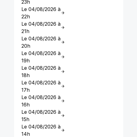
23h
Le 04/08/2026 à
22h
Le 04/08/2026 à
21h
Le 04/08/2026 à
20h
Le 04/08/2026 à
19h
Le 04/08/2026 à
18h
Le 04/08/2026 à
17h
Le 04/08/2026 à
16h
Le 04/08/2026 à
15h
Le 04/08/2026 à
14h