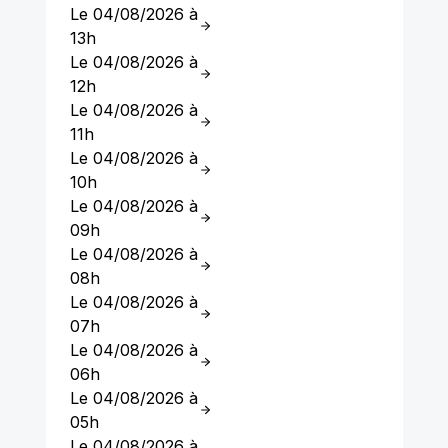
Le 04/08/2026 à
13h
Le 04/08/2026 à
12h
Le 04/08/2026 à
11h
Le 04/08/2026 à
10h
Le 04/08/2026 à
09h
Le 04/08/2026 à
08h
Le 04/08/2026 à
07h
Le 04/08/2026 à
06h
Le 04/08/2026 à
05h
Le 04/08/2026 à