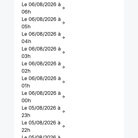
Le 06/08/2026 à
06h
Le 06/08/2026 à
05h
Le 06/08/2026 à
04h
Le 06/08/2026 à
03h
Le 06/08/2026 à
02h
Le 06/08/2026 à
01h
Le 06/08/2026 à
00h
Le 05/08/2026 à
23h
Le 05/08/2026 à
22h
Le 05/08/2026 à