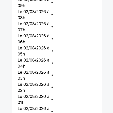
09h
Le 02/08/2026 à
08h
Le 02/08/2026 à
07h
Le 02/08/2026 à
06h
Le 02/08/2026 à
05h
Le 02/08/2026 à
04h
Le 02/08/2026 à
03h
Le 02/08/2026 à
02h
Le 02/08/2026 à
01h
Le 02/08/2026 à