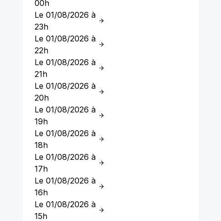
00h
Le 01/08/2026 à
23h
Le 01/08/2026 à
22h
Le 01/08/2026 à
21h
Le 01/08/2026 à
20h
Le 01/08/2026 à
19h
Le 01/08/2026 à
18h
Le 01/08/2026 à
17h
Le 01/08/2026 à
16h
Le 01/08/2026 à
15h