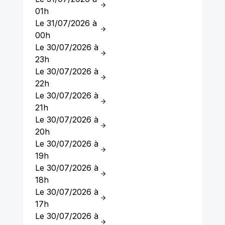
01h
Le 31/07/2026 à
00h
Le 30/07/2026 à
23h
Le 30/07/2026 à
22h
Le 30/07/2026 à
21h
Le 30/07/2026 à
20h
Le 30/07/2026 à
19h
Le 30/07/2026 à
18h
Le 30/07/2026 à
17h
Le 30/07/2026 à