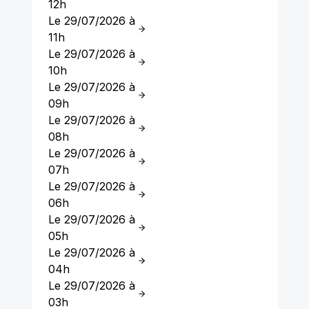
12h
Le 29/07/2026 à
11h
Le 29/07/2026 à
10h
Le 29/07/2026 à
09h
Le 29/07/2026 à
08h
Le 29/07/2026 à
07h
Le 29/07/2026 à
06h
Le 29/07/2026 à
05h
Le 29/07/2026 à
04h
Le 29/07/2026 à
03h