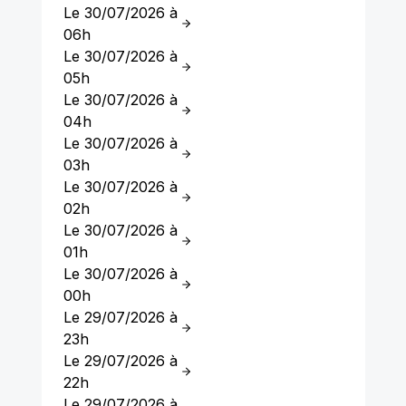
Le 30/07/2026 à
06h
Le 30/07/2026 à
05h
Le 30/07/2026 à
04h
Le 30/07/2026 à
03h
Le 30/07/2026 à
02h
Le 30/07/2026 à
01h
Le 30/07/2026 à
00h
Le 29/07/2026 à
23h
Le 29/07/2026 à
22h
Le 29/07/2026 à