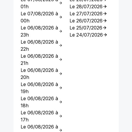
01h
Le 28/07/2026
Le 07/08/2026 à
Le 27/07/2026
00h
Le 26/07/2026
Le 06/08/2026 à
Le 25/07/2026
23h
Le 24/07/2026
Le 06/08/2026 à
22h
Le 06/08/2026 à
21h
Le 06/08/2026 à
20h
Le 06/08/2026 à
19h
Le 06/08/2026 à
18h
Le 06/08/2026 à
17h
Le 06/08/2026 à