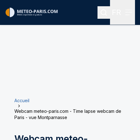
FR
Rechercher
Menu
Menu des
Accueil
Webcam meteo-paris.com - Time lapse webcam de
Paris - vue Montparnasse
Webcam meteo-