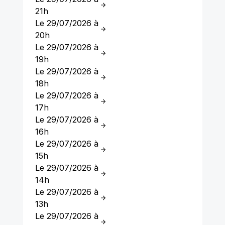
21h
Le 29/07/2026 à
20h
Le 29/07/2026 à
19h
Le 29/07/2026 à
18h
Le 29/07/2026 à
17h
Le 29/07/2026 à
16h
Le 29/07/2026 à
15h
Le 29/07/2026 à
14h
Le 29/07/2026 à
13h
Le 29/07/2026 à