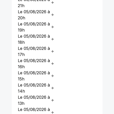
21h
Le 05/08/2026 à
20h
Le 05/08/2026 à
19h
Le 05/08/2026 à
18h
Le 05/08/2026 à
17h
Le 05/08/2026 à
16h
Le 05/08/2026 à
15h
Le 05/08/2026 à
14h
Le 05/08/2026 à
13h
Le 05/08/2026 à