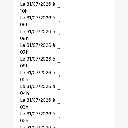
Le 31/07/2026 à
10h
Le 31/07/2026 à
09h
Le 31/07/2026 à
08h
Le 31/07/2026 à
07h
Le 31/07/2026 à
06h
Le 31/07/2026 à
05h
Le 31/07/2026 à
04h
Le 31/07/2026 à
03h
Le 31/07/2026 à
02h
Le 31/07/2026 à