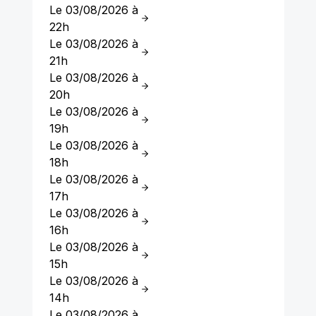
Le 03/08/2026 à
22h
Le 03/08/2026 à
21h
Le 03/08/2026 à
20h
Le 03/08/2026 à
19h
Le 03/08/2026 à
18h
Le 03/08/2026 à
17h
Le 03/08/2026 à
16h
Le 03/08/2026 à
15h
Le 03/08/2026 à
14h
Le 03/08/2026 à