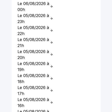
Le 06/08/2026 à
00h
Le 05/08/2026 à
23h
Le 05/08/2026 à
22h
Le 05/08/2026 à
21h
Le 05/08/2026 à
20h
Le 05/08/2026 à
19h
Le 05/08/2026 à
18h
Le 05/08/2026 à
17h
Le 05/08/2026 à
16h
Le 05/08/2026 à