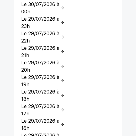
Le 30/07/2026 à
00h
Le 29/07/2026 à
23h
Le 29/07/2026 à
22h
Le 29/07/2026 à
21h
Le 29/07/2026 à
20h
Le 29/07/2026 à
19h
Le 29/07/2026 à
18h
Le 29/07/2026 à
17h
Le 29/07/2026 à
16h
Le 29/07/2026 à