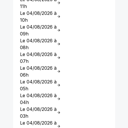
11h
Le 04/08/2026 à
10h
Le 04/08/2026 à
09h
Le 04/08/2026 à
08h
Le 04/08/2026 à
07h
Le 04/08/2026 à
06h
Le 04/08/2026 à
05h
Le 04/08/2026 à
04h
Le 04/08/2026 à
03h
Le 04/08/2026 à