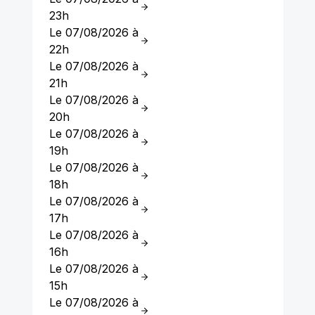
23h
Le 07/08/2026 à
22h
Le 07/08/2026 à
21h
Le 07/08/2026 à
20h
Le 07/08/2026 à
19h
Le 07/08/2026 à
18h
Le 07/08/2026 à
17h
Le 07/08/2026 à
16h
Le 07/08/2026 à
15h
Le 07/08/2026 à