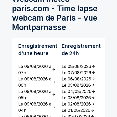
paris.com - Time lapse
webcam de Paris - vue
Montparnasse
Enregistrement
Enregistrement
d'une heure
de 24h
Le 09/08/2026 à
Le 08/08/2026
07h
Le 07/08/2026
Le 09/08/2026 à
Le 06/08/2026
06h
Le 05/08/2026
Le 09/08/2026 à
Le 04/08/2026
05h
Le 03/08/2026
Le 09/08/2026 à
Le 02/08/2026
04h
Le 01/08/2026
Le 09/08/2026 à
Le 31/07/2026