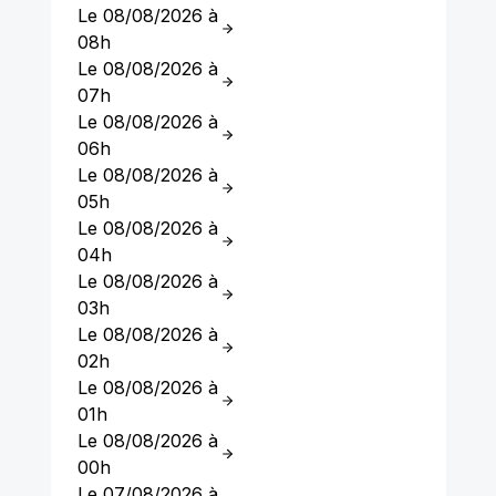
Le 08/08/2026 à
08h
Le 08/08/2026 à
07h
Le 08/08/2026 à
06h
Le 08/08/2026 à
05h
Le 08/08/2026 à
04h
Le 08/08/2026 à
03h
Le 08/08/2026 à
02h
Le 08/08/2026 à
01h
Le 08/08/2026 à
00h
Le 07/08/2026 à