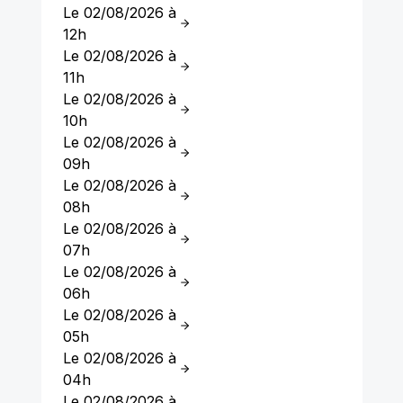
Le 02/08/2026 à
12h
Le 02/08/2026 à
11h
Le 02/08/2026 à
10h
Le 02/08/2026 à
09h
Le 02/08/2026 à
08h
Le 02/08/2026 à
07h
Le 02/08/2026 à
06h
Le 02/08/2026 à
05h
Le 02/08/2026 à
04h
Le 02/08/2026 à