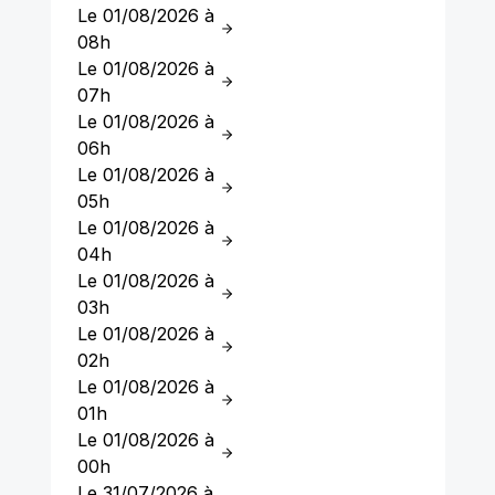
Le 01/08/2026 à
08h
Le 01/08/2026 à
07h
Le 01/08/2026 à
06h
Le 01/08/2026 à
05h
Le 01/08/2026 à
04h
Le 01/08/2026 à
03h
Le 01/08/2026 à
02h
Le 01/08/2026 à
01h
Le 01/08/2026 à
00h
Le 31/07/2026 à