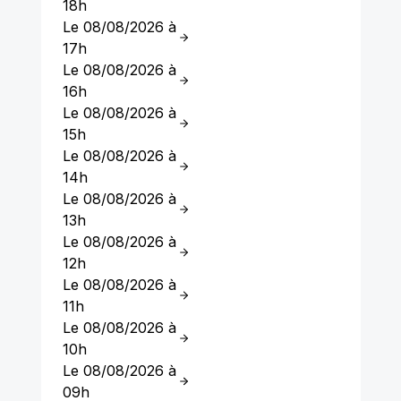
18h
Le 08/08/2026 à
17h
Le 08/08/2026 à
16h
Le 08/08/2026 à
15h
Le 08/08/2026 à
14h
Le 08/08/2026 à
13h
Le 08/08/2026 à
12h
Le 08/08/2026 à
11h
Le 08/08/2026 à
10h
Le 08/08/2026 à
09h