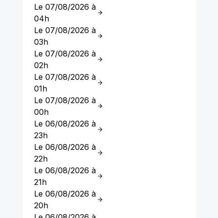
Le 07/08/2026 à
04h
Le 07/08/2026 à
03h
Le 07/08/2026 à
02h
Le 07/08/2026 à
01h
Le 07/08/2026 à
00h
Le 06/08/2026 à
23h
Le 06/08/2026 à
22h
Le 06/08/2026 à
21h
Le 06/08/2026 à
20h
Le 06/08/2026 à