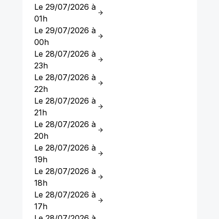
Le 29/07/2026 à
01h
Le 29/07/2026 à
00h
Le 28/07/2026 à
23h
Le 28/07/2026 à
22h
Le 28/07/2026 à
21h
Le 28/07/2026 à
20h
Le 28/07/2026 à
19h
Le 28/07/2026 à
18h
Le 28/07/2026 à
17h
Le 28/07/2026 à