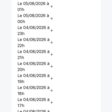
Le 05/08/2026 à
01h
Le 05/08/2026 à
00h
Le 04/08/2026 à
23h
Le 04/08/2026 à
22h
Le 04/08/2026 à
21h
Le 04/08/2026 à
20h
Le 04/08/2026 à
19h
Le 04/08/2026 à
18h
Le 04/08/2026 à
17h
Le 04/08/2026 à