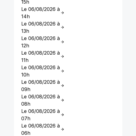
15h
Le 06/08/2026 à
14h
Le 06/08/2026 à
13h
Le 06/08/2026 à
12h
Le 06/08/2026 à
11h
Le 06/08/2026 à
10h
Le 06/08/2026 à
09h
Le 06/08/2026 à
08h
Le 06/08/2026 à
07h
Le 06/08/2026 à
06h