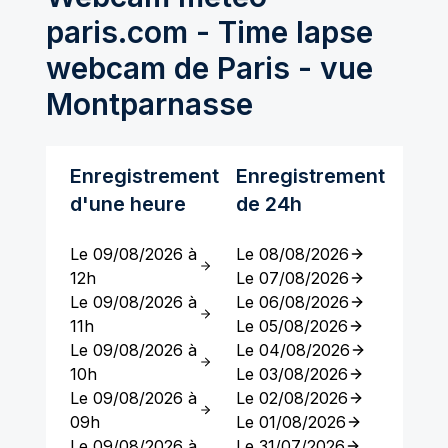
paris.com - Time lapse
webcam de Paris - vue
Montparnasse
Enregistrement
Enregistrement
d'une heure
de 24h
Le 09/08/2026 à
Le 08/08/2026
12h
Le 07/08/2026
Le 09/08/2026 à
Le 06/08/2026
11h
Le 05/08/2026
Le 09/08/2026 à
Le 04/08/2026
10h
Le 03/08/2026
Le 09/08/2026 à
Le 02/08/2026
09h
Le 01/08/2026
Le 09/08/2026 à
Le 31/07/2026