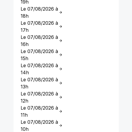
19h
Le 07/08/2026 à
18h
Le 07/08/2026 à
17h
Le 07/08/2026 à
16h
Le 07/08/2026 à
15h
Le 07/08/2026 à
14h
Le 07/08/2026 à
13h
Le 07/08/2026 à
12h
Le 07/08/2026 à
11h
Le 07/08/2026 à
10h