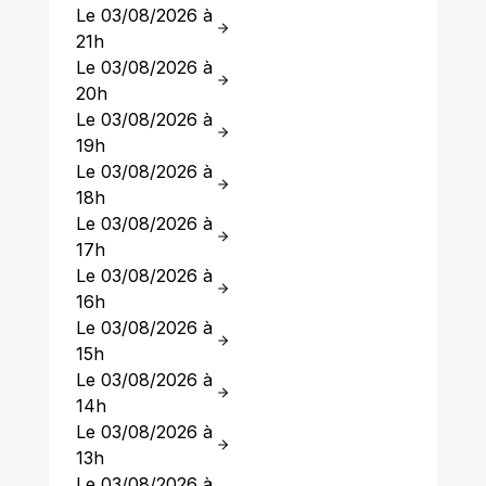
Le 03/08/2026 à
21h
Le 03/08/2026 à
20h
Le 03/08/2026 à
19h
Le 03/08/2026 à
18h
Le 03/08/2026 à
17h
Le 03/08/2026 à
16h
Le 03/08/2026 à
15h
Le 03/08/2026 à
14h
Le 03/08/2026 à
13h
Le 03/08/2026 à