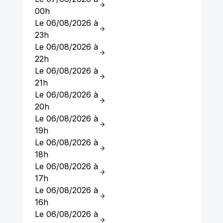
00h
Le 06/08/2026 à
23h
Le 06/08/2026 à
22h
Le 06/08/2026 à
21h
Le 06/08/2026 à
20h
Le 06/08/2026 à
19h
Le 06/08/2026 à
18h
Le 06/08/2026 à
17h
Le 06/08/2026 à
16h
Le 06/08/2026 à