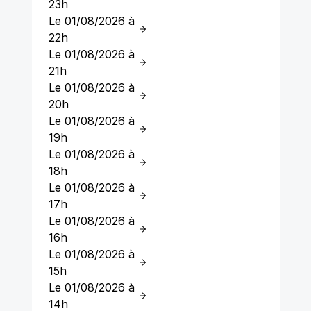
23h
Le 01/08/2026 à
22h
Le 01/08/2026 à
21h
Le 01/08/2026 à
20h
Le 01/08/2026 à
19h
Le 01/08/2026 à
18h
Le 01/08/2026 à
17h
Le 01/08/2026 à
16h
Le 01/08/2026 à
15h
Le 01/08/2026 à
14h