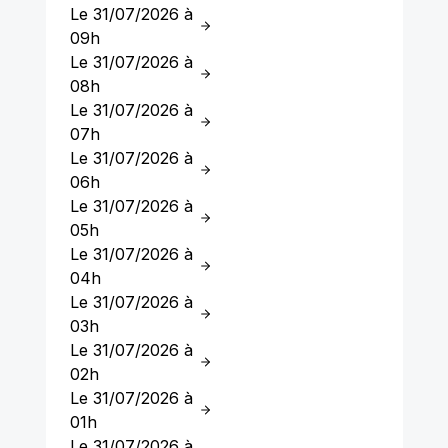
Le 31/07/2026 à
09h
Le 31/07/2026 à
08h
Le 31/07/2026 à
07h
Le 31/07/2026 à
06h
Le 31/07/2026 à
05h
Le 31/07/2026 à
04h
Le 31/07/2026 à
03h
Le 31/07/2026 à
02h
Le 31/07/2026 à
01h
Le 31/07/2026 à