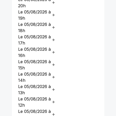
20h
Le 05/08/2026 à
19h
Le 05/08/2026 à
18h
Le 05/08/2026 à
17h
Le 05/08/2026 à
16h
Le 05/08/2026 à
15h
Le 05/08/2026 à
14h
Le 05/08/2026 à
13h
Le 05/08/2026 à
12h
Le 05/08/2026 à